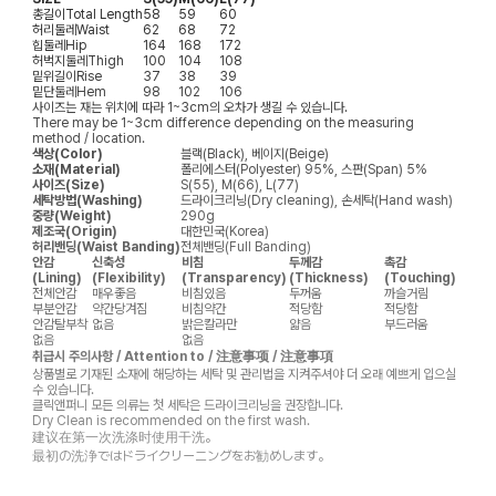
총길이
Total Length
58
59
60
허리둘레
Waist
62
68
72
힙둘레
Hip
164
168
172
허벅지둘레
Thigh
100
104
108
밑위길이
Rise
37
38
39
밑단둘레
Hem
98
102
106
사이즈는 재는 위치에 따라 1~3cm의 오차가 생길 수 있습니다.
There may be 1~3cm difference depending on the measuring
method / location.
색상(Color)
블랙(Black), 베이지(Beige)
소재(Material)
폴리에스터(Polyester) 95%, 스판(Span) 5%
사이즈(Size)
S(55), M(66), L(77)
세탁방법(Washing)
드라이크리닝(Dry cleaning), 손세탁(Hand wash)
중량(Weight)
290g
제조국(Origin)
대한민국(Korea)
허리밴딩(Waist Banding)
전체밴딩(Full Banding)
안감
신축성
비침
두께감
촉감
(Lining)
(Flexibility)
(Transparency)
(Thickness)
(Touching)
전체안감
매우좋음
비침있음
두꺼움
까슬거림
부분안감
약간당겨짐
비침약간
적당함
적당함
안감탈부착
없음
밝은칼라만
얇음
부드러움
없음
없음
취급시 주의사항 / Attention to / 注意事项 / 注意事項
상품별로 기재된 소재에 해당하는 세탁 및 관리법을 지켜주셔야 더 오래 예쁘게 입으실
수 있습니다.
클릭앤퍼니 모든 의류는 첫 세탁은 드라이크리닝을 권장합니다.
Dry Clean is recommended on the first wash.
建议在第一次洗涤时使用干洗。
最初の洗浄ではドライクリーニングをお勧めします。