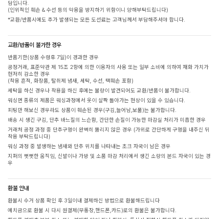
담입니다.
(인위적인 훼손 & 수선 등의 악용을 방지하기 위함이니 양해부탁드립니다)
*교환/반품시에도 추가 발생되는 모든 도선료는 고객님께서 부담해주셔야 합니다.
교환/반품이 불가한 경우
반품기한(상품 수령후 7일)이 경과한 경우
공정거래, 표준약관 제 15조 2항에 의한 이용자의 사용 또는 일부 소비에 의하여 재화 가치가
현저히 감소한 경우
(착용 흔적, 화장품, 탈취제 냄새, 세탁, 수선, 택훼손 포함)
세탁을 하신 경우나 착용을 하신 후에는 불량이 발견되어도 교환/반품이 불가합니다.
워싱면 종류의 제품은 워싱과정에서 옷이 살짝 돌아가는 현상이 있을 수 있습니다.
피팅만 해보신 경우라도 상품이 훼손된 경우(구김,늘어남,보풀)는 불가합니다.
배송 시 생긴 구김, 단추 바느질의 느슨함, 간단한 손질이 가능한 마감실 처리가 미흡한 경우
거래처 공정 과정 중 단추구멍이 완벽히 뚫리지 않은 경우 (가위로 간단하게 구멍을 내주신 뒤
착용 부탁드립니다)
워싱 과정 중 발생하는 냄새와 단추 위치를 나타내는 초크 자국이 남은 경우
지퍼의 뻣뻣한 움직임, 신발이나 가방 및 소품 마감 처리에서 생긴 소량의 본드 자국이 있는 경
우
환불 안내
환불시 수거 상품 확인 후 3일이내 결제하신 방법으로 환불해드립니다
예치금으로 환불 시 다시 원결제(무통장,핸드폰,카드)로의 환불은 불가합니다.