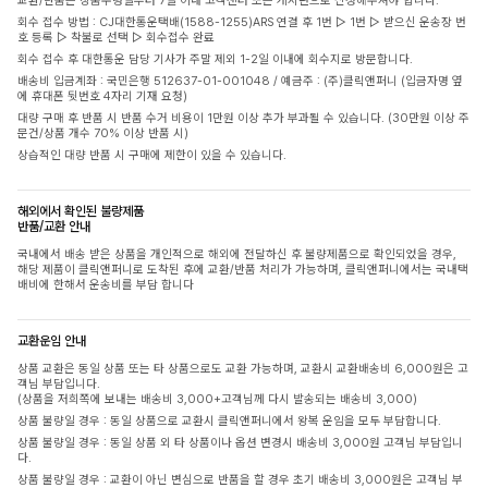
교환/반품은 상품수령일부터 7일 이내 고객센터 또는 게시판으로 신청해주셔야 합니다.
회수 접수 방법 : CJ대한통운택배(1588-1255)ARS 연결 후 1번 ▷ 1번 ▷ 받으신 운송장 번
호 등록 ▷ 착불로 선택 ▷ 회수접수 완료
회수 접수 후 대한통운 담당 기사가 주말 제외 1-2일 이내에 회수지로 방문합니다.
배송비 입금계좌 : 국민은행 512637-01-001048 / 예금주 : (주)클릭앤퍼니 (입금자명 옆
에 휴대폰 뒷번호 4자리 기재 요청)
대량 구매 후 반품 시 반품 수거 비용이 1만원 이상 추가 부과될 수 있습니다. (30만원 이상 주
문건/상품 개수 70% 이상 반품 시)
상습적인 대량 반품 시 구매에 제한이 있을 수 있습니다.
해외에서 확인된 불량제품
반품/교환 안내
국내에서 배송 받은 상품을 개인적으로 해외에 전달하신 후 불량제품으로 확인되었을 경우,
해당 제품이 클릭앤퍼니로 도착된 후에 교환/반품 처리가 가능하며, 클릭앤퍼니에서는 국내택
배비에 한해서 운송비를 부담 합니다
교환운임 안내
상품 교환은 동일 상품 또는 타 상품으로도 교환 가능하며, 교환시 교환배송비 6,000원은 고
객님 부담입니다.
(상품을 저희쪽에 보내는 배송비 3,000+고객님께 다시 발송되는 배송비 3,000)
상품 불량일 경우 : 동일 상품으로 교환시 클릭앤퍼니에서 왕복 운임을 모두 부담합니다.
상품 불량일 경우 : 동일 상품 외 타 상품이나 옵션 변경시 배송비 3,000원 고객님 부담입니
다.
상품 불량일 경우 : 교환이 아닌 변심으로 반품을 할 경우 초기 배송비 3,000원은 고객님 부