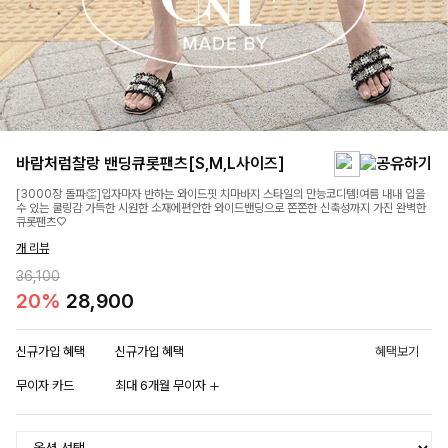
바람처럼찰랑 밴딩큐롯팬츠[S,M,L사이즈]
[3000장 돌파👏]입자마자 반하는 와이드핏 치마바지 스타일의 만능코디템!여름 내내 입을
수 있는 쿨링감 가득한 시원한 소재에편안한 와이드밴딩으로 쫀쫀한 신축성까지 가진 완벽한
큐롯팬츠♡
개 리뷰
36,100
20%
28,900
신규가입 혜택
신규가입 혜택
혜택보기
무이자 카드
최대 6개월 무이자