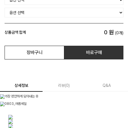
0
원
상품금액 합계
(
0
개)
장바구니
바로구매
상세정보
리뷰
(
0
)
Q&A