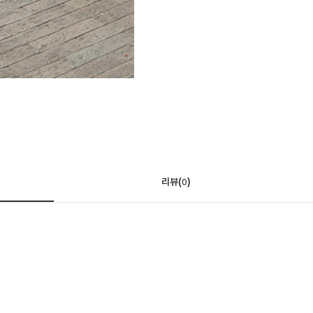
리뷰(
)
0