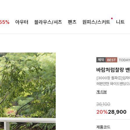
55%
아우터
블라우스/셔츠
팬츠
원피스/스커트
니트
바람처럼찰랑 밴
[3000장 돌파👏]입
에편안한 와이드밴딩으로
개 리뷰
36,100
20%
28,900
제품코드