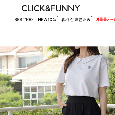
BEST100
NEW10%
휴가 전 빠른배송
여름특가~