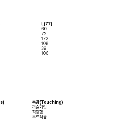
)
L(77)
60
72
172
108
39
106
s)
촉감
(Touching)
까슬거림
적당함
부드러움