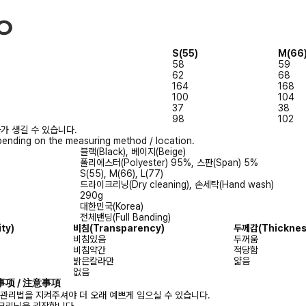
S(55)
M(66
58
59
62
68
164
168
100
104
37
38
98
102
가 생길 수 있습니다.
ending on the measuring method / location.
블랙(Black), 베이지(Beige)
폴리에스터(Polyester) 95%, 스판(Span) 5%
S(55), M(66), L(77)
드라이크리닝(Dry cleaning), 손세탁(Hand wash)
290g
대한민국(Korea)
전체밴딩(Full Banding)
ity)
비침
(Transparency)
두께감
(Thicknes
비침있음
두꺼움
비침약간
적당함
밝은칼라만
얇음
없음
注意事项 / 注意事項
 관리법을 지켜주셔야 더 오래 예쁘게 입으실 수 있습니다.