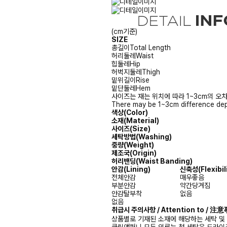
(cm기준)
SIZE
총길이
Total Length
허리둘레
Waist
힙둘레
Hip
허벅지둘레
Thigh
밑위길이
Rise
밑단둘레
Hem
사이즈는 재는 위치에 따라 1~3cm의 오차
There may be 1~3cm difference dep
색상(Color)
소재(Material)
사이즈(Size)
세탁방법(Washing)
중량(Weight)
제조국(Origin)
허리밴딩(Waist Banding)
안감
(Lining)
신축성
(Flexibil
전체안감
매우좋음
부분안감
약간당겨짐
안감탈부착
없음
없음
취급시 주의사항 / Attention to / 
상품별로 기재된 소재에 해당하는 세탁 및