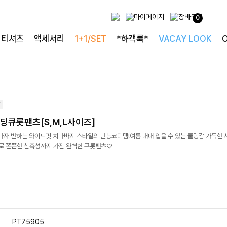
0
티셔츠
액세서리
1+1/SET
*하객룩*
VACAY LOOK
딩큐롯팬츠[S,M,L사이즈]
자마자 반하는 와이드핏 치마바지 스타일의 만능코디템!여름 내내 입을 수 있는 쿨링감 가득한 
 쫀쫀한 신축성까지 가진 완벽한 큐롯팬츠♡
PT75905