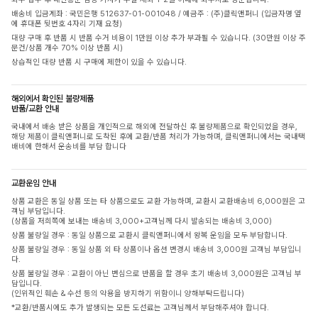
배송비 입금계좌 : 국민은행 512637-01-001048 / 예금주 : (주)클릭앤퍼니 (입금자명 옆
에 휴대폰 뒷번호 4자리 기재 요청)
대량 구매 후 반품 시 반품 수거 비용이 1만원 이상 추가 부과될 수 있습니다. (30만원 이상 주
문건/상품 개수 70% 이상 반품 시)
상습적인 대량 반품 시 구매에 제한이 있을 수 있습니다.
해외에서 확인된 불량제품
반품/교환 안내
국내에서 배송 받은 상품을 개인적으로 해외에 전달하신 후 불량제품으로 확인되었을 경우,
해당 제품이 클릭앤퍼니로 도착된 후에 교환/반품 처리가 가능하며, 클릭앤퍼니에서는 국내택
배비에 한해서 운송비를 부담 합니다
교환운임 안내
상품 교환은 동일 상품 또는 타 상품으로도 교환 가능하며, 교환시 교환배송비 6,000원은 고
객님 부담입니다.
(상품을 저희쪽에 보내는 배송비 3,000+고객님께 다시 발송되는 배송비 3,000)
상품 불량일 경우 : 동일 상품으로 교환시 클릭앤퍼니에서 왕복 운임을 모두 부담합니다.
상품 불량일 경우 : 동일 상품 외 타 상품이나 옵션 변경시 배송비 3,000원 고객님 부담입니
다.
상품 불량일 경우 : 교환이 아닌 변심으로 반품을 할 경우 초기 배송비 3,000원은 고객님 부
담입니다.
(인위적인 훼손 & 수선 등의 악용을 방지하기 위함이니 양해부탁드립니다)
*교환/반품시에도 추가 발생되는 모든 도선료는 고객님께서 부담해주셔야 합니다.