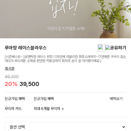
루아망 레이스블라우스
[시즌베스트✨]로맨틱한 레이스 펀칭 디자인에 러블리한 퍼프소매까지-♡안예쁜 구석이 없는
데다가 부드러운 소재로 편안한 착용감까지 줘자주 손이 갈 아이템이에요:)
개 리뷰
49,300
20%
39,500
신규가입 혜택
신규가입 혜택
혜택보기
무이자 카드
최대 6개월 무이자