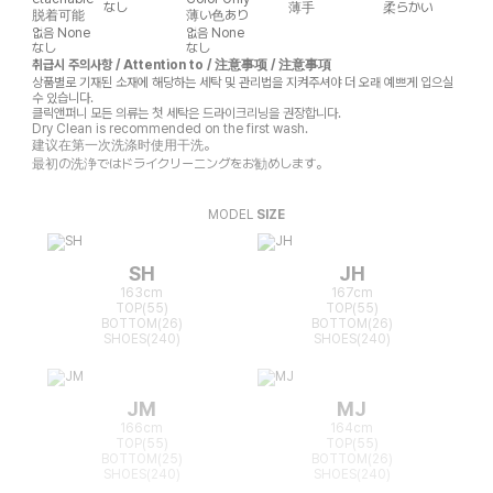
なし
薄手
柔らかい
脱着可能
薄い色あり
없음
None
없음
None
なし
なし
취급시 주의사항 / Attention to / 注意事项 / 注意事項
상품별로 기재된 소재에 해당하는 세탁 및 관리법을 지켜주셔야 더 오래 예쁘게 입으실
수 있습니다.
클릭앤퍼니 모든 의류는 첫 세탁은 드라이크리닝을 권장합니다.
Dry Clean is recommended on the first wash.
建议在第一次洗涤时使用干洗。
最初の洗浄ではドライクリーニングをお勧めします。
MODEL
SIZE
SH
JH
163cm
167cm
TOP(55)
TOP(55)
BOTTOM(26)
BOTTOM(26)
SHOES(240)
SHOES(240)
JM
MJ
166cm
164cm
TOP(55)
TOP(55)
BOTTOM(25)
BOTTOM(26)
SHOES(240)
SHOES(240)