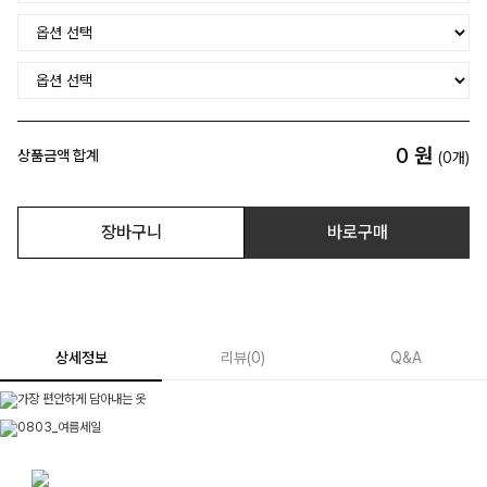
0
원
상품금액 합계
(
0
개)
장바구니
바로구매
상세정보
리뷰
(
0
)
Q&A