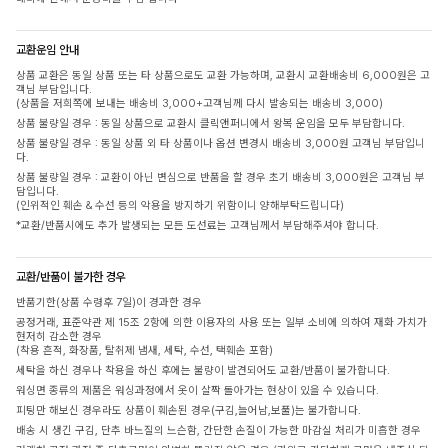
교환운임 안내
상품 교환은 동일 상품 또는 타 상품으로도 교환 가능하며, 교환시 교환배송비 6,000원은 고
객님 부담입니다.
(상품을 저희쪽에 보내는 배송비 3,000+고객님께 다시 발송되는 배송비 3,000)
상품 불량일 경우 : 동일 상품으로 교환시 클릭앤퍼니에서 왕복 운임을 모두 부담합니다.
상품 불량일 경우 : 동일 상품 외 타 상품이나 옵션 변경시 배송비 3,000원 고객님 부담입니
다.
상품 불량일 경우 : 교환이 아닌 변심으로 반품을 할 경우 초기 배송비 3,000원은 고객님 부
담입니다.
(인위적인 훼손 & 수선 등의 악용을 방지하기 위함이니 양해부탁드립니다)
*교환/반품시에도 추가 발생되는 모든 도선료는 고객님께서 부담해주셔야 합니다.
교환/반품이 불가한 경우
반품기한(상품 수령후 7일)이 경과한 경우
공정거래, 표준약관 제 15조 2항에 의한 이용자의 사용 또는 일부 소비에 의하여 재화 가치가
현저히 감소한 경우
(착용 흔적, 화장품, 탈취제 냄새, 세탁, 수선, 택훼손 포함)
세탁을 하신 경우나 착용을 하신 후에는 불량이 발견되어도 교환/반품이 불가합니다.
워싱면 종류의 제품은 워싱과정에서 옷이 살짝 돌아가는 현상이 있을 수 있습니다.
피팅만 해보신 경우라도 상품이 훼손된 경우(구김,늘어남,보풀)는 불가합니다.
배송 시 생긴 구김, 단추 바느질의 느슨함, 간단한 손질이 가능한 마감실 처리가 미흡한 경우