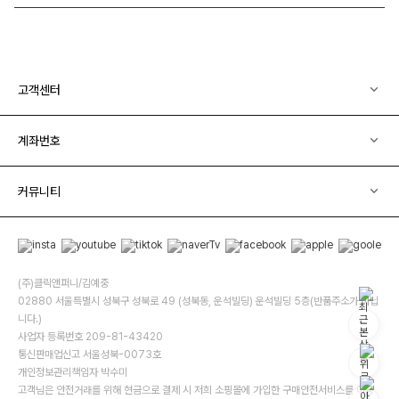
고객센터
계좌번호
커뮤니티
(주)클릭앤퍼니/김예중
02880 서울특별시 성북구 성북로 49 (성북동, 운석빌딩) 운석빌딩 5층(반품주소가 아닙
니다.)
사업자 등록번호 209-81-43420
통신판매업신고 서울성북-0073호
개인정보관리책임자 박수미
고객님은 안전거래를 위해 현금으로 결제 시 저희 소핑몰에 가입한 구매안전서비스를 이용