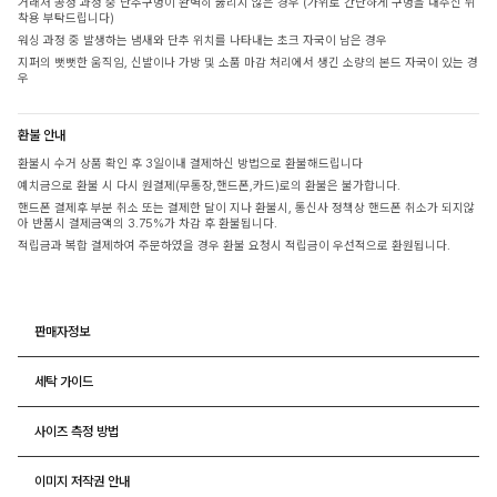
거래처 공정 과정 중 단추구멍이 완벽히 뚫리지 않은 경우 (가위로 간단하게 구멍을 내주신 뒤
착용 부탁드립니다)
워싱 과정 중 발생하는 냄새와 단추 위치를 나타내는 초크 자국이 남은 경우
지퍼의 뻣뻣한 움직임, 신발이나 가방 및 소품 마감 처리에서 생긴 소량의 본드 자국이 있는 경
우
환불 안내
환불시 수거 상품 확인 후 3일이내 결제하신 방법으로 환불해드립니다
예치금으로 환불 시 다시 원결제(무통장,핸드폰,카드)로의 환불은 불가합니다.
핸드폰 결제후 부분 취소 또는 결제한 달이 지나 환불시, 통신사 정책상 핸드폰 취소가 되지않
아 반품시 결제금액의 3.75%가 차감 후 환불됩니다.
적립금과 복합 결제하여 주문하였을 경우 환불 요청시 적립금이 우선적으로 환원됩니다.
판매자정보
세탁 가이드
사이즈 측정 방법
이미지 저작권 안내