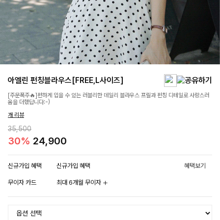
아엘린 펀칭블라우스[FREE,L사이즈]
[주문폭주🔥]편하게 입을 수 있는 러블리한 데일리 블라우스 프릴과 펀칭 디테일로 사랑스러
움을 더했답니다:-)
개 리뷰
35,500
30%
24,900
신규가입 혜택
신규가입 혜택
혜택보기
무이자 카드
최대 6개월 무이자