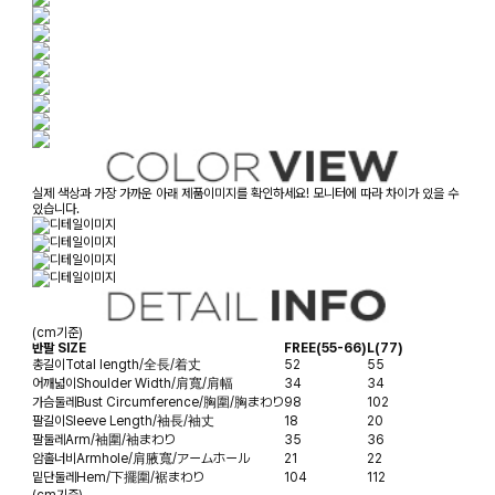
실제 색상과 가장 가까운 아래 제품이미지를 확인하세요! 모니터에 따라 차이가 있을 수
있습니다.
(cm기준)
반팔 SIZE
FREE(55-66)
L(77)
총길이
Total length/全長/着丈
52
55
어깨넓이
Shoulder Width/肩寬/肩幅
34
34
가슴둘레
Bust Circumference/胸圍/胸まわり
98
102
팔길이
Sleeve Length/袖長/袖丈
18
20
팔둘레
Arm/袖圍/袖まわり
35
36
암홀너비
Armhole/肩腋寬/アームホール
21
22
밑단둘레
Hem/下擺圍/裾まわり
104
112
(cm기준)