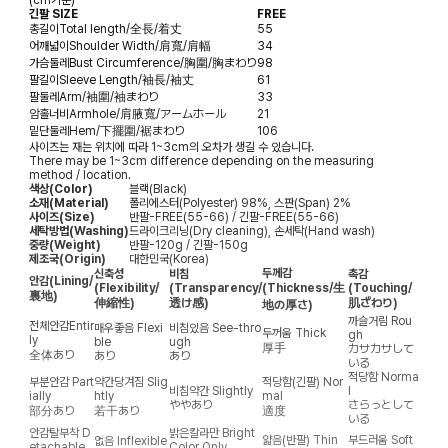
긴팔 SIZE
FREE
총길이
Total length/全長/着丈
55
어깨넓이
Shoulder Width/肩寬/肩幅
34
가슴둘레
Bust Circumference/胸圍/胸まわり
98
팔길이
Sleeve Length/袖長/袖丈
61
팔둘레
Arm/袖圍/袖まわり
33
암홀너비
Armhole/肩腋寬/アームホール
21
밑단둘레
Hem/下擺圍/裾まわり
106
사이즈는 재는 위치에 따라 1~3cm의 오차가 생길 수 있습니다.
There may be 1~3cm difference depending on the measuring
method / location.
색상(Color)
블랙(Black)
소재(Material)
폴리에스터(Polyester) 98%, 스판(Span) 2%
사이즈(Size)
반팔-FREE(55-66) / 긴팔-FREE(55-66)
세탁방법(Washing)
드라이크리닝(Dry cleaning), 손세탁(Hand wash)
중량(Weight)
반팔-120g / 긴팔-150g
제조국(Origin)
대한민국(Korea)
두께감
신축성
비침
촉감
안감
(Lining/
(Flexibility/
(Transparency/
(Thickness/生
(Touching/
裏地)
伸縮性)
透け感)
肌ざわり)
地の厚さ)
까슬거림
Rou
전체안감
Entir
매우좋음
Flexi
비침있음
See-thro
두꺼움
Thick
gh
ly
ble
ugh
厚手
カサカサして
全体あり
あり
あり
いる
적당함
Norma
부분안감
Part
약간당겨짐
Slig
적당함(긴팔)
Nor
비침약간
Slightly
l
ially
htly
mal
ややあり
さらっとして
部分あり
若干あり
適度
いる
안감탈부착
D
밝은칼라만
Bright
얇음(반팔)
Thin
부드러움
Soft
없음
Inflexible
etachable
Color Only