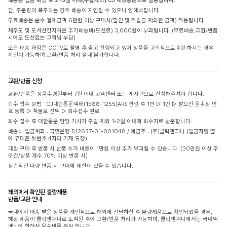
배송은 입금 확인 후 2~3일 이내(주말제외) CJ 대한통운으로 발송됩니다.
단, 주문량이 폭주하는 경우 배송이 지연될 수 있으니 양해바랍니다.
무료배송은 순수 결제금액 6만원 이상 구매시(할인 및 적립금 제외한 금액) 적용됩니다.
제주도 및 도서산간지역은 추가배송비(도선료) 3,000원이 부과됩니다. (무료배송,교환/반품
시에도 도선료는 고객님 부담)
모든 배송 과정은 CCTV로 촬영 후 출고 진행되고 있어 상품을 고의적으로 훼손하시는 경우
확인이 가능하며 교환/반품 처리 절대 불가합니다.
교환/반품 신청
교환/반품은 상품수령일부터 7일 이내 고객센터 또는 게시판으로 신청해주셔야 합니다.
회수 접수 방법 : CJ대한통운택배(1588-1255)ARS 연결 후 1번 ▷ 1번 ▷ 받으신 운송장 번
호 등록 ▷ 착불로 선택 ▷ 회수접수 완료
회수 접수 후 대한통운 담당 기사가 주말 제외 1-2일 이내에 회수지로 방문합니다.
배송비 입금계좌 : 국민은행 512637-01-001048 / 예금주 : (주)클릭앤퍼니 (입금자명 옆
에 휴대폰 뒷번호 4자리 기재 요청)
대량 구매 후 반품 시 반품 수거 비용이 1만원 이상 추가 부과될 수 있습니다. (30만원 이상 주
문건/상품 개수 70% 이상 반품 시)
상습적인 대량 반품 시 구매에 제한이 있을 수 있습니다.
해외에서 확인된 불량제품
반품/교환 안내
국내에서 배송 받은 상품을 개인적으로 해외에 전달하신 후 불량제품으로 확인되었을 경우,
해당 제품이 클릭앤퍼니로 도착된 후에 교환/반품 처리가 가능하며, 클릭앤퍼니에서는 국내택
배비에 한해서 운송비를 부담 합니다