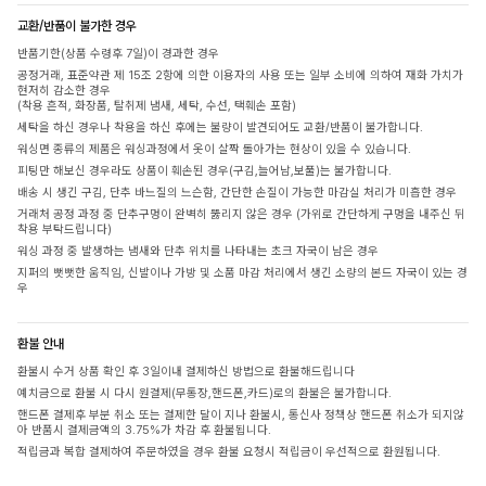
교환/반품이 불가한 경우
반품기한(상품 수령후 7일)이 경과한 경우
공정거래, 표준약관 제 15조 2항에 의한 이용자의 사용 또는 일부 소비에 의하여 재화 가치가
현저히 감소한 경우
(착용 흔적, 화장품, 탈취제 냄새, 세탁, 수선, 택훼손 포함)
세탁을 하신 경우나 착용을 하신 후에는 불량이 발견되어도 교환/반품이 불가합니다.
워싱면 종류의 제품은 워싱과정에서 옷이 살짝 돌아가는 현상이 있을 수 있습니다.
피팅만 해보신 경우라도 상품이 훼손된 경우(구김,늘어남,보풀)는 불가합니다.
배송 시 생긴 구김, 단추 바느질의 느슨함, 간단한 손질이 가능한 마감실 처리가 미흡한 경우
거래처 공정 과정 중 단추구멍이 완벽히 뚫리지 않은 경우 (가위로 간단하게 구멍을 내주신 뒤
착용 부탁드립니다)
워싱 과정 중 발생하는 냄새와 단추 위치를 나타내는 초크 자국이 남은 경우
지퍼의 뻣뻣한 움직임, 신발이나 가방 및 소품 마감 처리에서 생긴 소량의 본드 자국이 있는 경
우
환불 안내
환불시 수거 상품 확인 후 3일이내 결제하신 방법으로 환불해드립니다
예치금으로 환불 시 다시 원결제(무통장,핸드폰,카드)로의 환불은 불가합니다.
핸드폰 결제후 부분 취소 또는 결제한 달이 지나 환불시, 통신사 정책상 핸드폰 취소가 되지않
아 반품시 결제금액의 3.75%가 차감 후 환불됩니다.
적립금과 복합 결제하여 주문하였을 경우 환불 요청시 적립금이 우선적으로 환원됩니다.