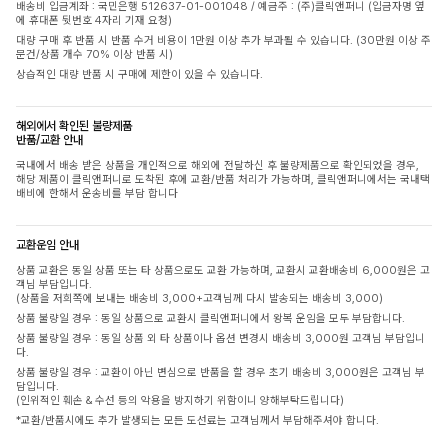
배송비 입금계좌 : 국민은행 512637-01-001048 / 예금주 : (주)클릭앤퍼니 (입금자명 옆
에 휴대폰 뒷번호 4자리 기재 요청)
대량 구매 후 반품 시 반품 수거 비용이 1만원 이상 추가 부과될 수 있습니다. (30만원 이상 주
문건/상품 개수 70% 이상 반품 시)
상습적인 대량 반품 시 구매에 제한이 있을 수 있습니다.
해외에서 확인된 불량제품
반품/교환 안내
국내에서 배송 받은 상품을 개인적으로 해외에 전달하신 후 불량제품으로 확인되었을 경우,
해당 제품이 클릭앤퍼니로 도착된 후에 교환/반품 처리가 가능하며, 클릭앤퍼니에서는 국내택
배비에 한해서 운송비를 부담 합니다
교환운임 안내
상품 교환은 동일 상품 또는 타 상품으로도 교환 가능하며, 교환시 교환배송비 6,000원은 고
객님 부담입니다.
(상품을 저희쪽에 보내는 배송비 3,000+고객님께 다시 발송되는 배송비 3,000)
상품 불량일 경우 : 동일 상품으로 교환시 클릭앤퍼니에서 왕복 운임을 모두 부담합니다.
상품 불량일 경우 : 동일 상품 외 타 상품이나 옵션 변경시 배송비 3,000원 고객님 부담입니
다.
상품 불량일 경우 : 교환이 아닌 변심으로 반품을 할 경우 초기 배송비 3,000원은 고객님 부
담입니다.
(인위적인 훼손 & 수선 등의 악용을 방지하기 위함이니 양해부탁드립니다)
*교환/반품시에도 추가 발생되는 모든 도선료는 고객님께서 부담해주셔야 합니다.