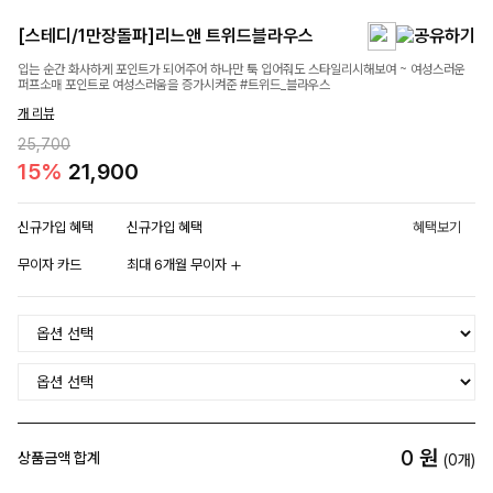
[스테디/1만장돌파]리느앤 트위드블라우스
입는 순간 화사하게 포인트가 되어주어 하나만 툭 입어줘도 스타일리시해보여 ~ 여성스러운
퍼프소매 포인트로 여성스러움을 증가시켜준 #트위드_블라우스
개 리뷰
25,700
15%
21,900
신규가입 혜택
신규가입 혜택
혜택보기
무이자 카드
최대 6개월 무이자
0
원
상품금액 합계
(
0
개)