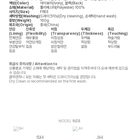
색상(Color)
아이보리(Ivory), 블랙(Black)
소재(Material)
폴리에스터(Polyester) 100%
사이즈(Size)
FREE
세탁방법(Washing)
드라이크리닝(Dry cleaning), 손세탁(Hand wash)
중량(Weight)
160g
제조국(Origin)
중국(China)
안감
신축성
비침
두께감
촉감
(Lining)
(Flexibility)
(Transparency)
(Thickness)
(Touching)
전체안감
매우좋음
비침있음
두꺼움
까슬거림
부분안감
약간당겨짐
비침약간
적당함
적당함
안감탈부착
없음
밝은칼라만
얇음
부드러움
없음
없음
취급시 주의사항 / Attention to
상품별로 기재된 소재에 해당하는 세탁 및 관리법을 지켜주셔야 더 오래 예쁘게 입으실
수 있습니다.
클릭앤퍼니 모든 의류는 첫 세탁은 드라이크리닝을 권장합니다.
Dry Clean is recommended on the first wash.
MODEL
SIZE
SH
JH