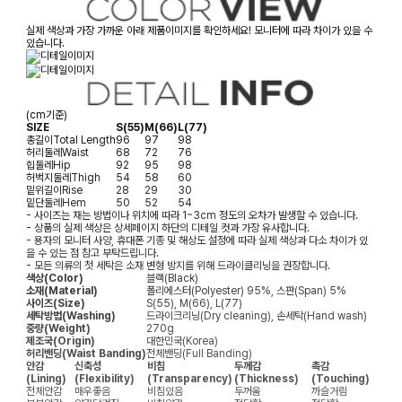
실제 색상과 가장 가까운 아래 제품이미지를 확인하세요! 모니터에 따라 차이가 있을 수
있습니다.
(cm기준)
SIZE
S(55)
M(66)
L(77)
총길이
Total Length
96
97
98
허리둘레
Waist
68
72
76
힙둘레
Hip
92
95
98
허벅지둘레
Thigh
54
58
60
밑위길이
Rise
28
29
30
밑단둘레
Hem
50
52
54
- 사이즈는 재는 방법이나 위치에 따라 1~3cm 정도의 오차가 발생할 수 있습니다.
- 상품의 실제 색상은 상세페이지 하단의 디테일 컷과 가장 유사합니다.
- 용자의 모니터 사양, 휴대폰 기종 및 해상도 설정에 따라 실제 색상과 다소 차이가 있
을 수 있는 점 참고 부탁드립니다.
- 모든 의류의 첫 세탁은 소재 변형 방지를 위해 드라이클리닝을 권장합니다.
색상(Color)
블랙(Black)
소재(Material)
폴리에스터(Polyester) 95%, 스판(Span) 5%
사이즈(Size)
S(55), M(66), L(77)
세탁방법(Washing)
드라이크리닝(Dry cleaning), 손세탁(Hand wash)
중량(Weight)
270g
제조국(Origin)
대한민국(Korea)
허리밴딩(Waist Banding)
전체밴딩(Full Banding)
안감
신축성
비침
두께감
촉감
(Lining)
(Flexibility)
(Transparency)
(Thickness)
(Touching)
전체안감
매우좋음
비침있음
두꺼움
까슬거림