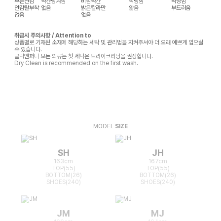
부분안감
약간당겨짐
비침약간
적당함
적당함
안감탈부착
없음
밝은칼라만
얇음
부드러움
없음
없음
취급시 주의사항 / Attention to
상품별로 기재된 소재에 해당하는 세탁 및 관리법을 지켜주셔야 더 오래 예쁘게 입으실
수 있습니다.
클릭앤퍼니 모든 의류는 첫 세탁은 드라이크리닝을 권장합니다.
Dry Clean is recommended on the first wash.
MODEL
SIZE
SH
JH
163cm
167cm
TOP(55)
TOP(55)
BOTTOM(26)
BOTTOM(26)
SHOES(240)
SHOES(240)
JM
MJ