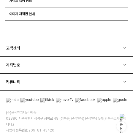
사이즈 측정 방법
이미지 저작권 안내
고객센터
계좌번호
커뮤니티
(주)클릭앤퍼니/김예중
02880 서울특별시 성북구 성북로 49 (성북동, 운석빌딩) 운석빌딩 5층(반품주소가 아닙
니다.)
사업자 등록번호 209-81-43420