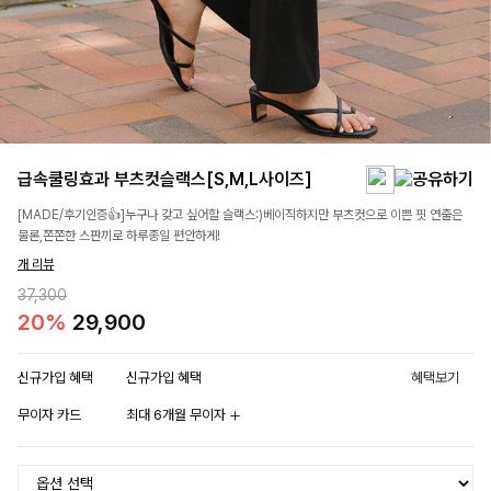
급속쿨링효과 부츠컷슬랙스[S,M,L사이즈]
[MADE/후기인증👍]누구나 갖고 싶어할 슬랙스:)베이직하지만 부츠컷으로 이쁜 핏 연출은
물론,쫀쫀한 스판끼로 하루종일 편안하게!
개 리뷰
37,300
20%
29,900
신규가입 혜택
신규가입 혜택
혜택보기
무이자 카드
최대 6개월 무이자