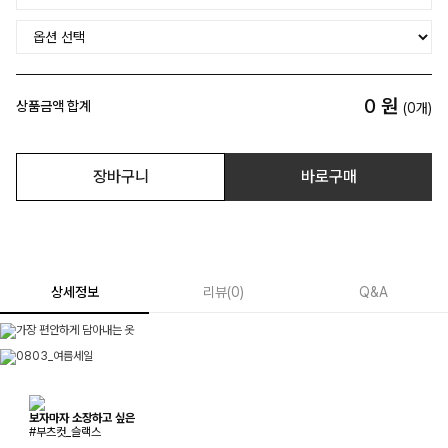
0
원
상품금액 합계
(
0
개)
장바구니
바로구매
상세정보
리뷰
(
0
)
Q&A
보자마자 소장하고 싶은
#부츠컷_슬랙스