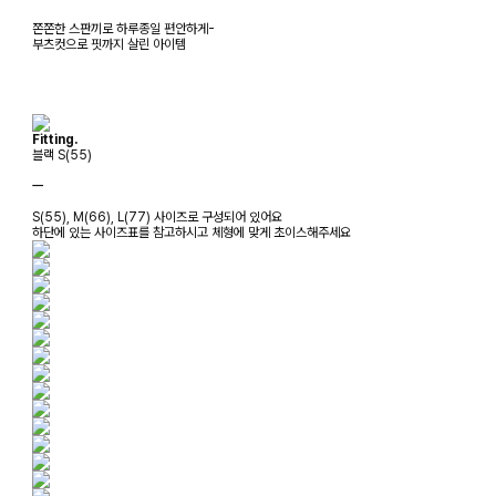
쫀쫀한 스판끼로 하루종일 편안하게-
부츠컷으로 핏까지 살린 아이템
Fitting.
블랙 S(55)
ㅡ
S(55), M(66), L(77) 사이즈로 구성되어 있어요
하단에 있는 사이즈표를 참고하시고 체형에 맞게 초이스해주세요