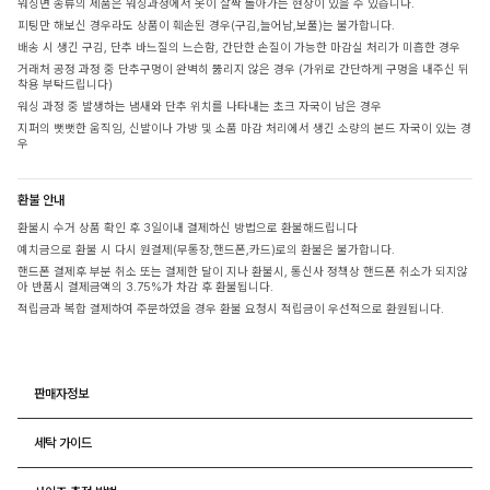
워싱면 종류의 제품은 워싱과정에서 옷이 살짝 돌아가는 현상이 있을 수 있습니다.
피팅만 해보신 경우라도 상품이 훼손된 경우(구김,늘어남,보풀)는 불가합니다.
배송 시 생긴 구김, 단추 바느질의 느슨함, 간단한 손질이 가능한 마감실 처리가 미흡한 경우
거래처 공정 과정 중 단추구멍이 완벽히 뚫리지 않은 경우 (가위로 간단하게 구멍을 내주신 뒤
착용 부탁드립니다)
워싱 과정 중 발생하는 냄새와 단추 위치를 나타내는 초크 자국이 남은 경우
지퍼의 뻣뻣한 움직임, 신발이나 가방 및 소품 마감 처리에서 생긴 소량의 본드 자국이 있는 경
우
환불 안내
환불시 수거 상품 확인 후 3일이내 결제하신 방법으로 환불해드립니다
예치금으로 환불 시 다시 원결제(무통장,핸드폰,카드)로의 환불은 불가합니다.
핸드폰 결제후 부분 취소 또는 결제한 달이 지나 환불시, 통신사 정책상 핸드폰 취소가 되지않
아 반품시 결제금액의 3.75%가 차감 후 환불됩니다.
적립금과 복합 결제하여 주문하였을 경우 환불 요청시 적립금이 우선적으로 환원됩니다.
판매자정보
세탁 가이드