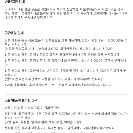
반품/교환 안내
국내에서 배송 받은 상품을 개인적으로 해외에 전달하신 후 불량제품으로 확인되었을 경우,
해당 제품이 클릭앤퍼니로 도착된 후에 교환/반품 처리가 가능하며, 클릭앤퍼니에서는 국내택
배비에 한해서 운송비를 부담 합니다
교환운임 안내
상품 교환은 동일 상품 또는 타 상품으로도 교환 가능하며, 교환시 교환배송비 6,000원은 고
객님 부담입니다.
(상품을 저희쪽에 보내는 배송비 3,000+고객님께 다시 발송되는 배송비 3,000)
상품 불량일 경우 : 동일 상품으로 교환시 클릭앤퍼니에서 왕복 운임을 모두 부담합니다.
상품 불량일 경우 : 동일 상품 외 타 상품이나 옵션 변경시 배송비 3,000원 고객님 부담입니
다.
상품 불량일 경우 : 교환이 아닌 변심으로 반품을 할 경우 초기 배송비 3,000원은 고객님 부
담입니다.
(인위적인 훼손 & 수선 등의 악용을 방지하기 위함이니 양해부탁드립니다)
*교환/반품시에도 추가 발생되는 모든 도선료는 고객님께서 부담해주셔야 합니다.
교환/반품이 불가한 경우
반품기한(상품 수령후 7일)이 경과한 경우
공정거래, 표준약관 제 15조 2항에 의한 이용자의 사용 또는 일부 소비에 의하여 재화 가치가
현저히 감소한 경우
(착용 흔적, 화장품, 탈취제 냄새, 세탁, 수선, 택훼손 포함)
세탁을 하신 경우나 착용을 하신 후에는 불량이 발견되어도 교환/반품이 불가합니다.