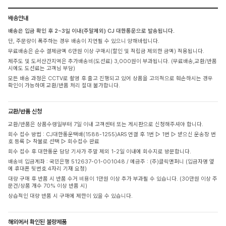
배송안내
배송은 입금 확인 후 2~3일 이내(주말제외) CJ 대한통운으로 발송됩니다.
단, 주문량이 폭주하는 경우 배송이 지연될 수 있으니 양해바랍니다.
무료배송은 순수 결제금액 6만원 이상 구매시(할인 및 적립금 제외한 금액) 적용됩니다.
제주도 및 도서산간지역은 추가배송비(도선료) 3,000원이 부과됩니다. (무료배송,교환/반품
시에도 도선료는 고객님 부담)
모든 배송 과정은 CCTV로 촬영 후 출고 진행되고 있어 상품을 고의적으로 훼손하시는 경우
확인이 가능하며 교환/반품 처리 절대 불가합니다.
교환/반품 신청
교환/반품은 상품수령일부터 7일 이내 고객센터 또는 게시판으로 신청해주셔야 합니다.
회수 접수 방법 : CJ대한통운택배(1588-1255)ARS 연결 후 1번 ▷ 1번 ▷ 받으신 운송장 번
호 등록 ▷ 착불로 선택 ▷ 회수접수 완료
회수 접수 후 대한통운 담당 기사가 주말 제외 1-2일 이내에 회수지로 방문합니다.
배송비 입금계좌 : 국민은행 512637-01-001048 / 예금주 : (주)클릭앤퍼니 (입금자명 옆
에 휴대폰 뒷번호 4자리 기재 요청)
대량 구매 후 반품 시 반품 수거 비용이 1만원 이상 추가 부과될 수 있습니다. (30만원 이상 주
문건/상품 개수 70% 이상 반품 시)
상습적인 대량 반품 시 구매에 제한이 있을 수 있습니다.
해외에서 확인된 불량제품