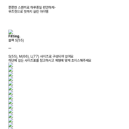
쫀쫀한 스판끼로 하루종일 편안하게-
부츠컷으로 핏까지 살린 아이템
Fitting.
블랙 S(55)
ㅡ
S(55), M(66), L(77) 사이즈로 구성되어 있어요
하단에 있는 사이즈표를 참고하시고 체형에 맞게 초이스해주세요