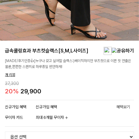
급속쿨링효과 부츠컷슬랙스[S,M,L사이즈]
[MADE/후기인증👍]누구나 갖고 싶어할 슬랙스:)베이직하지만 부츠컷으로 이쁜 핏 연출은
물론,쫀쫀한 스판끼로 하루종일 편안하게!
개 리뷰
37,300
20%
29,900
신규가입 혜택
신규가입 혜택
혜택보기
무이자 카드
최대 6개월 무이자