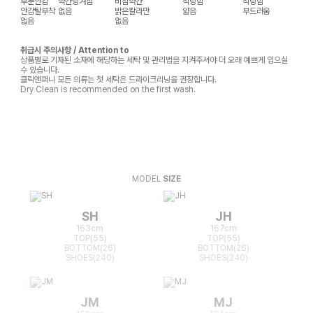
부분안감
약간당겨짐
비침약간
적당함
적당함
안감탈부착
없음
밝은칼라만
얇음
부드러움
없음
없음
취급시 주의사항 / Attention to
상품별로 기재된 소재에 해당하는 세탁 및 관리법을 지켜주셔야 더 오래 예쁘게 입으실
수 있습니다.
클릭앤퍼니 모든 의류는 첫 세탁은 드라이크리닝을 권장합니다.
Dry Clean is recommended on the first wash.
MODEL
SIZE
SH
JH
163cm
167cm
TOP(55)
TOP(55)
BOTTOM(26)
BOTTOM(26)
SHOES(240)
SHOES(240)
JM
MJ