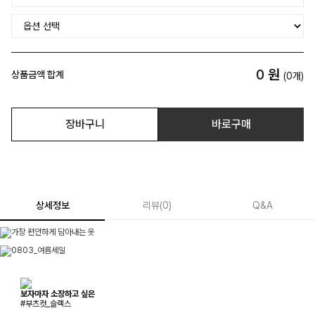
0
원
상품금액 합계
(
0
개)
장바구니
바로구매
상세정보
리뷰
(
0
)
Q&A
보자마자 소장하고 싶은
#부츠컷_슬랙스