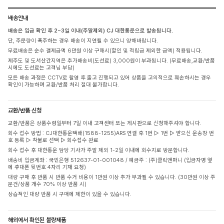
배송안내
배송은 입금 확인 후 2~3일 이내(주말제외) CJ 대한통운으로 발송됩니다.
단, 주문량이 폭주하는 경우 배송이 지연될 수 있으니 양해바랍니다.
무료배송은 순수 결제금액 6만원 이상 구매시(할인 및 적립금 제외한 금액) 적용됩니다.
제주도 및 도서산간지역은 추가배송비(도선료) 3,000원이 부과됩니다. (무료배송,교환/반품
시에도 도선료는 고객님 부담)
모든 배송 과정은 CCTV로 촬영 후 출고 진행되고 있어 상품을 고의적으로 훼손하시는 경우
확인이 가능하며 교환/반품 처리 절대 불가합니다.
교환/반품 신청
교환/반품은 상품수령일부터 7일 이내 고객센터 또는 게시판으로 신청해주셔야 합니다.
회수 접수 방법 : CJ대한통운택배(1588-1255)ARS 연결 후 1번 ▷ 1번 ▷ 받으신 운송장 번
호 등록 ▷ 착불로 선택 ▷ 회수접수 완료
회수 접수 후 대한통운 담당 기사가 주말 제외 1-2일 이내에 회수지로 방문합니다.
배송비 입금계좌 : 국민은행 512637-01-001048 / 예금주 : (주)클릭앤퍼니 (입금자명 옆
에 휴대폰 뒷번호 4자리 기재 요청)
대량 구매 후 반품 시 반품 수거 비용이 1만원 이상 추가 부과될 수 있습니다. (30만원 이상 주
문건/상품 개수 70% 이상 반품 시)
상습적인 대량 반품 시 구매에 제한이 있을 수 있습니다.
해외에서 확인된 불량제품