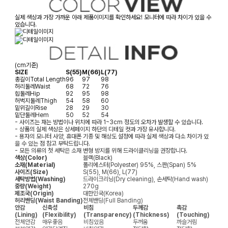
실제 색상과 가장 가까운 아래 제품이미지를 확인하세요! 모니터에 따라 차이가 있을 수
있습니다.
(cm기준)
SIZE
S(55)
M(66)
L(77)
총길이
Total Length
96
97
98
허리둘레
Waist
68
72
76
힙둘레
Hip
92
95
98
허벅지둘레
Thigh
54
58
60
밑위길이
Rise
28
29
30
밑단둘레
Hem
50
52
54
- 사이즈는 재는 방법이나 위치에 따라 1~3cm 정도의 오차가 발생할 수 있습니다.
- 상품의 실제 색상은 상세페이지 하단의 디테일 컷과 가장 유사합니다.
- 용자의 모니터 사양, 휴대폰 기종 및 해상도 설정에 따라 실제 색상과 다소 차이가 있
을 수 있는 점 참고 부탁드립니다.
- 모든 의류의 첫 세탁은 소재 변형 방지를 위해 드라이클리닝을 권장합니다.
색상(Color)
블랙(Black)
소재(Material)
폴리에스터(Polyester) 95%, 스판(Span) 5%
사이즈(Size)
S(55), M(66), L(77)
세탁방법(Washing)
드라이크리닝(Dry cleaning), 손세탁(Hand wash)
중량(Weight)
270g
제조국(Origin)
대한민국(Korea)
허리밴딩(Waist Banding)
전체밴딩(Full Banding)
안감
신축성
비침
두께감
촉감
(Lining)
(Flexibility)
(Transparency)
(Thickness)
(Touching)
전체안감
매우좋음
비침있음
두꺼움
까슬거림