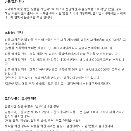
반품/교환 안내
국내에서 배송 받은 상품을 개인적으로 해외에 전달하신 후 불량제품으로 확인되었을 경우,
해당 제품이 클릭앤퍼니로 도착된 후에 교환/반품 처리가 가능하며, 클릭앤퍼니에서는 국내택
배비에 한해서 운송비를 부담 합니다
교환운임 안내
상품 교환은 동일 상품 또는 타 상품으로도 교환 가능하며, 교환시 교환배송비 6,000원은 고
객님 부담입니다.
(상품을 저희쪽에 보내는 배송비 3,000+고객님께 다시 발송되는 배송비 3,000)
상품 불량일 경우 : 동일 상품으로 교환시 클릭앤퍼니에서 왕복 운임을 모두 부담합니다.
상품 불량일 경우 : 동일 상품 외 타 상품이나 옵션 변경시 배송비 3,000원 고객님 부담입니
다.
상품 불량일 경우 : 교환이 아닌 변심으로 반품을 할 경우 초기 배송비 3,000원은 고객님 부
담입니다.
(인위적인 훼손 & 수선 등의 악용을 방지하기 위함이니 양해부탁드립니다)
*교환/반품시에도 추가 발생되는 모든 도선료는 고객님께서 부담해주셔야 합니다.
교환/반품이 불가한 경우
반품기한(상품 수령후 7일)이 경과한 경우
공정거래, 표준약관 제 15조 2항에 의한 이용자의 사용 또는 일부 소비에 의하여 재화 가치가
현저히 감소한 경우
(착용 흔적, 화장품, 탈취제 냄새, 세탁, 수선, 택훼손 포함)
세탁을 하신 경우나 착용을 하신 후에는 불량이 발견되어도 교환/반품이 불가합니다.