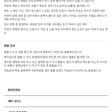
워싱면 종류의 제품은 워싱과정에서 옷이 살짝 돌아가는 현상이 있을 수 있습니다.
피팅만 해보신 경우라도 상품이 훼손된 경우(구김,늘어남,보풀)는 불가합니다.
배송 시 생긴 구김, 단추 바느질의 느슨함, 간단한 손질이 가능한 마감실 처리가 미흡한 경우
거래처 공정 과정 중 단추구멍이 완벽히 뚫리지 않은 경우 (가위로 간단하게 구멍을 내주신 뒤
착용 부탁드립니다)
워싱 과정 중 발생하는 냄새와 단추 위치를 나타내는 초크 자국이 남은 경우
지퍼의 뻣뻣한 움직임, 신발이나 가방 및 소품 마감 처리에서 생긴 소량의 본드 자국이 있는 경
우
환불 안내
환불시 수거 상품 확인 후 3일이내 결제하신 방법으로 환불해드립니다
예치금으로 환불 시 다시 원결제(무통장,핸드폰,카드)로의 환불은 불가합니다.
핸드폰 결제후 부분 취소 또는 결제한 달이 지나 환불시, 통신사 정책상 핸드폰 취소가 되지않
아 반품시 결제금액의 3.75%가 차감 후 환불됩니다.
적립금과 복합 결제하여 주문하였을 경우 환불 요청시 적립금이 우선적으로 환원됩니다.
판매자정보
세탁 가이드