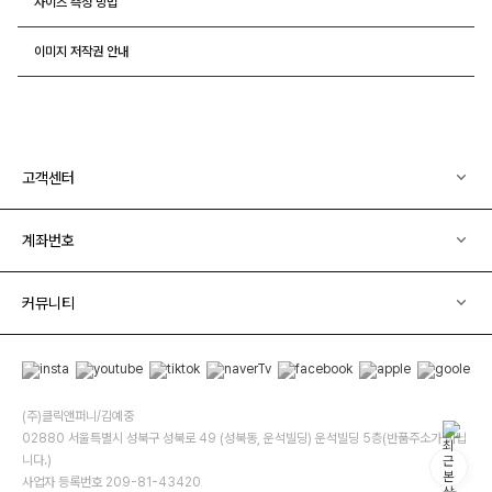
사이즈 측정 방법
이미지 저작권 안내
고객센터
계좌번호
커뮤니티
(주)클릭앤퍼니/김예중
02880 서울특별시 성북구 성북로 49 (성북동, 운석빌딩) 운석빌딩 5층(반품주소가 아닙
니다.)
사업자 등록번호 209-81-43420