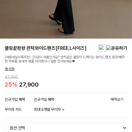
쿨링끝판왕 핀턱와이드팬츠[FREE,L사이즈]
[여름데일리룩추천✨]지금이 여름인가요? 반칙같은 쿨함이 느껴지는 와이드 팬츠 등장!쾌적
한 하루를 보내게 해줄 아이템이니 얼른 입어보세요♥
개 리뷰
37,200
25%
27,900
신규가입 혜택
신규가입 혜택
혜택보기
무이자 카드
최대 6개월 무이자