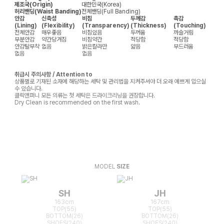
제조국(Origin)
대한민국(Korea)
허리밴딩(Waist Banding)
전체밴딩(Full Banding)
안감
신축성
비침
두께감
촉감
(Lining)
(Flexibility)
(Transparency)
(Thickness)
(Touching)
전체안감
매우좋음
비침있음
두꺼움
까슬거림
부분안감
약간당겨짐
비침약간
적당함
적당함
안감탈부착
없음
밝은칼라만
얇음
부드러움
없음
없음
취급시 주의사항 / Attention to
상품별로 기재된 소재에 해당하는 세탁 및 관리법을 지켜주셔야 더 오래 예쁘게 입으실
수 있습니다.
클릭앤퍼니 모든 의류는 첫 세탁은 드라이크리닝을 권장합니다.
Dry Clean is recommended on the first wash.
MODEL
SIZE
SH
JH
163cm
167cm
TOP(55)
TOP(55)
BOTTOM(26)
BOTTOM(26)
SHOES(240)
SHOES(240)