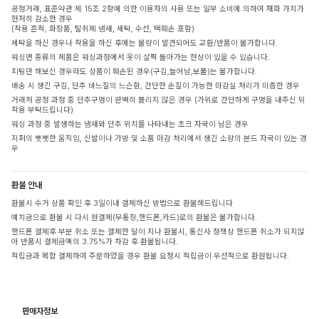
공정거래, 표준약관 제 15조 2항에 의한 이용자의 사용 또는 일부 소비에 의하여 재화 가치가
현저히 감소한 경우
(착용 흔적, 화장품, 탈취제 냄새, 세탁, 수선, 택훼손 포함)
세탁을 하신 경우나 착용을 하신 후에는 불량이 발견되어도 교환/반품이 불가합니다.
워싱면 종류의 제품은 워싱과정에서 옷이 살짝 돌아가는 현상이 있을 수 있습니다.
피팅만 해보신 경우라도 상품이 훼손된 경우(구김,늘어남,보풀)는 불가합니다.
배송 시 생긴 구김, 단추 바느질의 느슨함, 간단한 손질이 가능한 마감실 처리가 미흡한 경우
거래처 공정 과정 중 단추구멍이 완벽히 뚫리지 않은 경우 (가위로 간단하게 구멍을 내주신 뒤
착용 부탁드립니다)
워싱 과정 중 발생하는 냄새와 단추 위치를 나타내는 초크 자국이 남은 경우
지퍼의 뻣뻣한 움직임, 신발이나 가방 및 소품 마감 처리에서 생긴 소량의 본드 자국이 있는 경
우
환불 안내
환불시 수거 상품 확인 후 3일이내 결제하신 방법으로 환불해드립니다
예치금으로 환불 시 다시 원결제(무통장,핸드폰,카드)로의 환불은 불가합니다.
핸드폰 결제후 부분 취소 또는 결제한 달이 지나 환불시, 통신사 정책상 핸드폰 취소가 되지않
아 반품시 결제금액의 3.75%가 차감 후 환불됩니다.
적립금과 복합 결제하여 주문하였을 경우 환불 요청시 적립금이 우선적으로 환원됩니다.
판매자정보