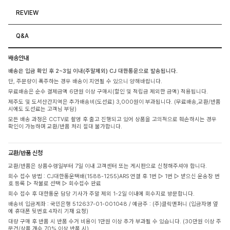
REVIEW
Q&A
배송안내
배송은 입금 확인 후 2~3일 이내(주말제외) CJ 대한통운으로 발송됩니다.
단, 주문량이 폭주하는 경우 배송이 지연될 수 있으니 양해바랍니다.
무료배송은 순수 결제금액 6만원 이상 구매시(할인 및 적립금 제외한 금액) 적용됩니다.
제주도 및 도서산간지역은 추가배송비(도선료) 3,000원이 부과됩니다. (무료배송,교환/반품
시에도 도선료는 고객님 부담)
모든 배송 과정은 CCTV로 촬영 후 출고 진행되고 있어 상품을 고의적으로 훼손하시는 경우
확인이 가능하며 교환/반품 처리 절대 불가합니다.
교환/반품 신청
교환/반품은 상품수령일부터 7일 이내 고객센터 또는 게시판으로 신청해주셔야 합니다.
회수 접수 방법 : CJ대한통운택배(1588-1255)ARS 연결 후 1번 ▷ 1번 ▷ 받으신 운송장 번
호 등록 ▷ 착불로 선택 ▷ 회수접수 완료
회수 접수 후 대한통운 담당 기사가 주말 제외 1-2일 이내에 회수지로 방문합니다.
배송비 입금계좌 : 국민은행 512637-01-001048 / 예금주 : (주)클릭앤퍼니 (입금자명 옆
에 휴대폰 뒷번호 4자리 기재 요청)
대량 구매 후 반품 시 반품 수거 비용이 1만원 이상 추가 부과될 수 있습니다. (30만원 이상 주
문건/상품 개수 70% 이상 반품 시)