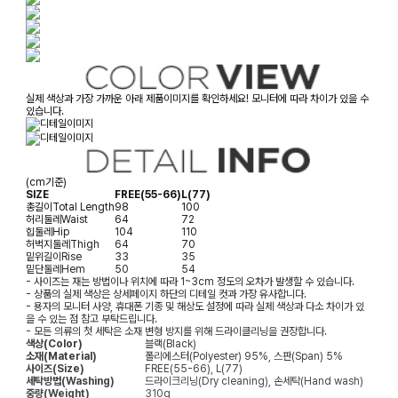
실제 색상과 가장 가까운 아래 제품이미지를 확인하세요! 모니터에 따라 차이가 있을 수
있습니다.
(cm기준)
SIZE
FREE(55-66)
L(77)
총길이
Total Length
98
100
허리둘레
Waist
64
72
힙둘레
Hip
104
110
허벅지둘레
Thigh
64
70
밑위길이
Rise
33
35
밑단둘레
Hem
50
54
- 사이즈는 재는 방법이나 위치에 따라 1~3cm 정도의 오차가 발생할 수 있습니다.
- 상품의 실제 색상은 상세페이지 하단의 디테일 컷과 가장 유사합니다.
- 용자의 모니터 사양, 휴대폰 기종 및 해상도 설정에 따라 실제 색상과 다소 차이가 있
을 수 있는 점 참고 부탁드립니다.
- 모든 의류의 첫 세탁은 소재 변형 방지를 위해 드라이클리닝을 권장합니다.
색상(Color)
블랙(Black)
소재(Material)
폴리에스터(Polyester) 95%, 스판(Span) 5%
사이즈(Size)
FREE(55-66), L(77)
세탁방법(Washing)
드라이크리닝(Dry cleaning), 손세탁(Hand wash)
중량(Weight)
310g