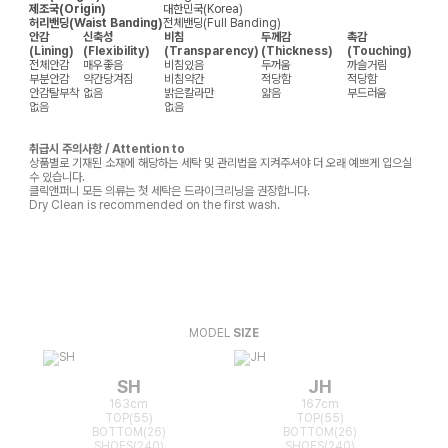
제조국(Origin)
대한민국(Korea)
허리밴딩(Waist Banding)
전체밴딩(Full Banding)
안감
신축성
비침
두께감
촉감
(Lining)
(Flexibility)
(Transparency)
(Thickness)
(Touching)
전체안감
매우좋음
비침있음
두꺼움
까슬거림
부분안감
약간당겨짐
비침약간
적당함
적당함
안감탈부착
없음
밝은칼라만
얇음
부드러움
없음
없음
취급시 주의사항 / Attention to
상품별로 기재된 소재에 해당하는 세탁 및 관리법을 지켜주셔야 더 오래 예쁘게 입으실
수 있습니다.
클릭앤퍼니 모든 의류는 첫 세탁은 드라이크리닝을 권장합니다.
Dry Clean is recommended on the first wash.
MODEL
SIZE
SH
JH
163cm
167cm
TOP(55)
TOP(55)
BOTTOM(26)
BOTTOM(26)
SHOES(240)
SHOES(240)