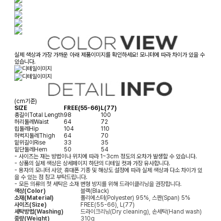
실제 색상과 가장 가까운 아래 제품이미지를 확인하세요! 모니터에 따라 차이가 있을 수
있습니다.
(cm기준)
SIZE
FREE(55-66)
L(77)
총길이
Total Length
98
100
허리둘레
Waist
64
72
힙둘레
Hip
104
110
허벅지둘레
Thigh
64
70
밑위길이
Rise
33
35
밑단둘레
Hem
50
54
- 사이즈는 재는 방법이나 위치에 따라 1~3cm 정도의 오차가 발생할 수 있습니다.
- 상품의 실제 색상은 상세페이지 하단의 디테일 컷과 가장 유사합니다.
- 용자의 모니터 사양, 휴대폰 기종 및 해상도 설정에 따라 실제 색상과 다소 차이가 있
을 수 있는 점 참고 부탁드립니다.
- 모든 의류의 첫 세탁은 소재 변형 방지를 위해 드라이클리닝을 권장합니다.
색상(Color)
블랙(Black)
소재(Material)
폴리에스터(Polyester) 95%, 스판(Span) 5%
사이즈(Size)
FREE(55-66), L(77)
세탁방법(Washing)
드라이크리닝(Dry cleaning), 손세탁(Hand wash)
중량(Weight)
310g