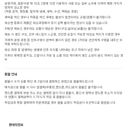
공정거래, 표준약관 제 15조 2항에 의한 이용자의 사용 또는 일부 소비에 의하여 재화 가치가
현저히 감소한 경우
(착용 흔적, 화장품, 탈취제 냄새, 세탁, 수선, 택훼손 포함)
세탁을 하신 경우나 착용을 하신 후에는 불량이 발견되어도 교환/반품이 불가합니다.
워싱면 종류의 제품은 워싱과정에서 옷이 살짝 돌아가는 현상이 있을 수 있습니다.
피팅만 해보신 경우라도 상품이 훼손된 경우(구김,늘어남,보풀)는 불가합니다.
배송 시 생긴 구김, 단추 바느질의 느슨함, 간단한 손질이 가능한 마감실 처리가 미흡한 경우
거래처 공정 과정 중 단추구멍이 완벽히 뚫리지 않은 경우 (가위로 간단하게 구멍을 내주신 뒤
착용 부탁드립니다)
워싱 과정 중 발생하는 냄새와 단추 위치를 나타내는 초크 자국이 남은 경우
지퍼의 뻣뻣한 움직임, 신발이나 가방 및 소품 마감 처리에서 생긴 소량의 본드 자국이 있는 경
우
환불 안내
환불시 수거 상품 확인 후 3일이내 결제하신 방법으로 환불해드립니다
예치금으로 환불 시 다시 원결제(무통장,핸드폰,카드)로의 환불은 불가합니다.
핸드폰 결제후 부분 취소 또는 결제한 달이 지나 환불시, 통신사 정책상 핸드폰 취소가 되지않
아 반품시 결제금액의 3.75%가 차감 후 환불됩니다.
적립금과 복합 결제하여 주문하였을 경우 환불 요청시 적립금이 우선적으로 환원됩니다.
판매자정보