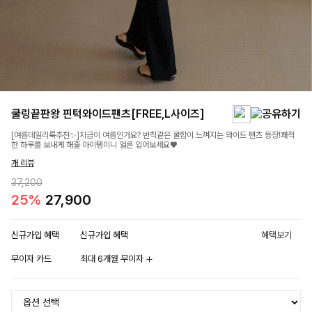
쿨링끝판왕 핀턱와이드팬츠[FREE,L사이즈]
[여름데일리룩추천✨]지금이 여름인가요? 반칙같은 쿨함이 느껴지는 와이드 팬츠 등장!쾌적
한 하루를 보내게 해줄 아이템이니 얼른 입어보세요♥
개 리뷰
37,200
25%
27,900
신규가입 혜택
신규가입 혜택
혜택보기
무이자 카드
최대 6개월 무이자