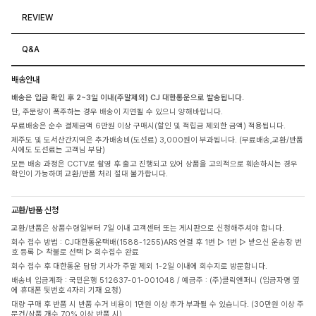
REVIEW
Q&A
배송안내
배송은 입금 확인 후 2~3일 이내(주말제외) CJ 대한통운으로 발송됩니다.
단, 주문량이 폭주하는 경우 배송이 지연될 수 있으니 양해바랍니다.
무료배송은 순수 결제금액 6만원 이상 구매시(할인 및 적립금 제외한 금액) 적용됩니다.
제주도 및 도서산간지역은 추가배송비(도선료) 3,000원이 부과됩니다. (무료배송,교환/반품
시에도 도선료는 고객님 부담)
모든 배송 과정은 CCTV로 촬영 후 출고 진행되고 있어 상품을 고의적으로 훼손하시는 경우
확인이 가능하며 교환/반품 처리 절대 불가합니다.
교환/반품 신청
교환/반품은 상품수령일부터 7일 이내 고객센터 또는 게시판으로 신청해주셔야 합니다.
회수 접수 방법 : CJ대한통운택배(1588-1255)ARS 연결 후 1번 ▷ 1번 ▷ 받으신 운송장 번
호 등록 ▷ 착불로 선택 ▷ 회수접수 완료
회수 접수 후 대한통운 담당 기사가 주말 제외 1-2일 이내에 회수지로 방문합니다.
배송비 입금계좌 : 국민은행 512637-01-001048 / 예금주 : (주)클릭앤퍼니 (입금자명 옆
에 휴대폰 뒷번호 4자리 기재 요청)
대량 구매 후 반품 시 반품 수거 비용이 1만원 이상 추가 부과될 수 있습니다. (30만원 이상 주
문건/상품 개수 70% 이상 반품 시)