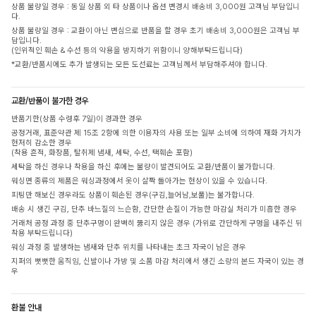
상품 불량일 경우 : 동일 상품 외 타 상품이나 옵션 변경시 배송비 3,000원 고객님 부담입니
다.
상품 불량일 경우 : 교환이 아닌 변심으로 반품을 할 경우 초기 배송비 3,000원은 고객님 부
담입니다.
(인위적인 훼손 & 수선 등의 악용을 방지하기 위함이니 양해부탁드립니다)
*교환/반품시에도 추가 발생되는 모든 도선료는 고객님께서 부담해주셔야 합니다.
교환/반품이 불가한 경우
반품기한(상품 수령후 7일)이 경과한 경우
공정거래, 표준약관 제 15조 2항에 의한 이용자의 사용 또는 일부 소비에 의하여 재화 가치가
현저히 감소한 경우
(착용 흔적, 화장품, 탈취제 냄새, 세탁, 수선, 택훼손 포함)
세탁을 하신 경우나 착용을 하신 후에는 불량이 발견되어도 교환/반품이 불가합니다.
워싱면 종류의 제품은 워싱과정에서 옷이 살짝 돌아가는 현상이 있을 수 있습니다.
피팅만 해보신 경우라도 상품이 훼손된 경우(구김,늘어남,보풀)는 불가합니다.
배송 시 생긴 구김, 단추 바느질의 느슨함, 간단한 손질이 가능한 마감실 처리가 미흡한 경우
거래처 공정 과정 중 단추구멍이 완벽히 뚫리지 않은 경우 (가위로 간단하게 구멍을 내주신 뒤
착용 부탁드립니다)
워싱 과정 중 발생하는 냄새와 단추 위치를 나타내는 초크 자국이 남은 경우
지퍼의 뻣뻣한 움직임, 신발이나 가방 및 소품 마감 처리에서 생긴 소량의 본드 자국이 있는 경
우
환불 안내