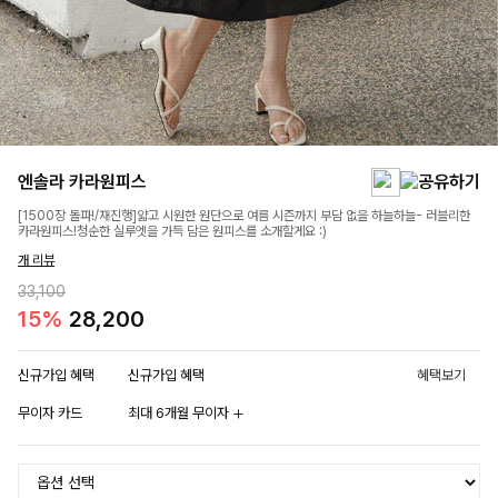
엔솔라 카라원피스
[1500장 돌파!/재진행]얇고 시원한 원단으로 여름 시즌까지 부담 없을 하늘하늘- 러블리한
카라원피스!청순한 실루엣을 가득 담은 원피스를 소개할게요 :)
개 리뷰
33,100
15%
28,200
신규가입 혜택
신규가입 혜택
혜택보기
무이자 카드
최대 6개월 무이자