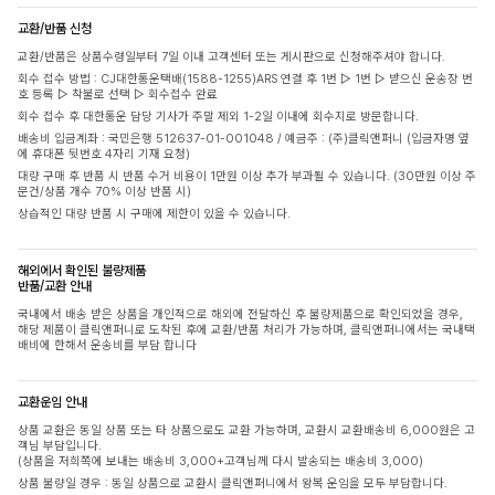
교환/반품 신청
교환/반품은 상품수령일부터 7일 이내 고객센터 또는 게시판으로 신청해주셔야 합니다.
회수 접수 방법 : CJ대한통운택배(1588-1255)ARS 연결 후 1번 ▷ 1번 ▷ 받으신 운송장 번
호 등록 ▷ 착불로 선택 ▷ 회수접수 완료
회수 접수 후 대한통운 담당 기사가 주말 제외 1-2일 이내에 회수지로 방문합니다.
배송비 입금계좌 : 국민은행 512637-01-001048 / 예금주 : (주)클릭앤퍼니 (입금자명 옆
에 휴대폰 뒷번호 4자리 기재 요청)
대량 구매 후 반품 시 반품 수거 비용이 1만원 이상 추가 부과될 수 있습니다. (30만원 이상 주
문건/상품 개수 70% 이상 반품 시)
상습적인 대량 반품 시 구매에 제한이 있을 수 있습니다.
해외에서 확인된 불량제품
반품/교환 안내
국내에서 배송 받은 상품을 개인적으로 해외에 전달하신 후 불량제품으로 확인되었을 경우,
해당 제품이 클릭앤퍼니로 도착된 후에 교환/반품 처리가 가능하며, 클릭앤퍼니에서는 국내택
배비에 한해서 운송비를 부담 합니다
교환운임 안내
상품 교환은 동일 상품 또는 타 상품으로도 교환 가능하며, 교환시 교환배송비 6,000원은 고
객님 부담입니다.
(상품을 저희쪽에 보내는 배송비 3,000+고객님께 다시 발송되는 배송비 3,000)
상품 불량일 경우 : 동일 상품으로 교환시 클릭앤퍼니에서 왕복 운임을 모두 부담합니다.