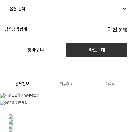
0
원
상품금액 합계
(
0
개)
장바구니
바로구매
상세정보
리뷰
(
0
)
Q&A