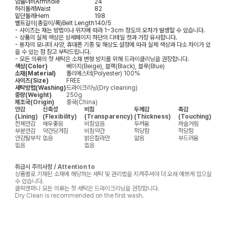
암홀너비
Armhole
24
허리둘레
Waist
82
밑단둘레
Hem
198
벨트길이(총길이/폭)
Belt Length
140/5
- 사이즈는 재는 방법이나 위치에 따라 1~3cm 정도의 오차가 발생할 수 있습니다.
- 상품의 실제 색상은 상세페이지 하단의 디테일 컷과 가장 유사합니다.
- 용자의 모니터 사양, 휴대폰 기종 및 해상도 설정에 따라 실제 색상과 다소 차이가 있
을 수 있는 점 참고 부탁드립니다.
- 모든 의류의 첫 세탁은 소재 변형 방지를 위해 드라이클리닝을 권장합니다.
색상(Color)
베이지(Beige), 블랙(Black), 블루(Blue)
소재(Material)
폴리에스터(Polyester) 100%
사이즈(Size)
FREE
세탁방법(Washing)
드라이크리닝(Dry cleaning)
중량(Weight)
250g
제조국(Origin)
중국(China)
안감
신축성
비침
두께감
촉감
(Lining)
(Flexibility)
(Transparency)
(Thickness)
(Touching)
전체안감
매우좋음
비침있음
두꺼움
까슬거림
부분안감
약간당겨짐
비침약간
적당함
적당함
안감탈부착
없음
밝은칼라만
얇음
부드러움
없음
없음
취급시 주의사항 / Attention to
상품별로 기재된 소재에 해당하는 세탁 및 관리법을 지켜주셔야 더 오래 예쁘게 입으실
수 있습니다.
클릭앤퍼니 모든 의류는 첫 세탁은 드라이크리닝을 권장합니다.
Dry Clean is recommended on the first wash.