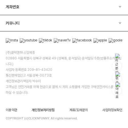
계좌번호
커뮤니티
(주)클릭앤퍼니/김예중
02880 서울특별시 성북구 성북로 49 (성북동, 운석빌딩) 운석빌딩 5층(반품주소가 아닙
니다.)
사업자 등록번호 209-81-43420
통신판매업신고 서울성북-0073호
개인정보관리책임자 박수미
고객님은 안전거래를 위해 현금으로 결제 시 저희 소핑몰에 가입한 구매안전서비스를 이용
하실 수 있습니다.
이용약관
개인정보처리방침
제휴/도매문의
사업자정보확인
COPYRIGHT (c)CLICKNFUNNY. All rights reserved.