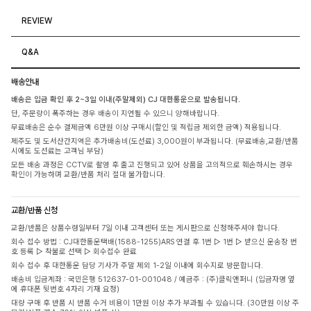
REVIEW
Q&A
배송안내
배송은 입금 확인 후 2~3일 이내(주말제외) CJ 대한통운으로 발송됩니다.
단, 주문량이 폭주하는 경우 배송이 지연될 수 있으니 양해바랍니다.
무료배송은 순수 결제금액 6만원 이상 구매시(할인 및 적립금 제외한 금액) 적용됩니다.
제주도 및 도서산간지역은 추가배송비(도선료) 3,000원이 부과됩니다. (무료배송,교환/반품
시에도 도선료는 고객님 부담)
모든 배송 과정은 CCTV로 촬영 후 출고 진행되고 있어 상품을 고의적으로 훼손하시는 경우
확인이 가능하며 교환/반품 처리 절대 불가합니다.
교환/반품 신청
교환/반품은 상품수령일부터 7일 이내 고객센터 또는 게시판으로 신청해주셔야 합니다.
회수 접수 방법 : CJ대한통운택배(1588-1255)ARS 연결 후 1번 ▷ 1번 ▷ 받으신 운송장 번
호 등록 ▷ 착불로 선택 ▷ 회수접수 완료
회수 접수 후 대한통운 담당 기사가 주말 제외 1-2일 이내에 회수지로 방문합니다.
배송비 입금계좌 : 국민은행 512637-01-001048 / 예금주 : (주)클릭앤퍼니 (입금자명 옆
에 휴대폰 뒷번호 4자리 기재 요청)
대량 구매 후 반품 시 반품 수거 비용이 1만원 이상 추가 부과될 수 있습니다. (30만원 이상 주