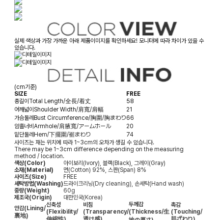
실제 색상과 가장 가까운 아래 제품이미지를 확인하세요! 모니터에 따라 차이가 있을 수
있습니다.
(cm기준)
SIZE
FREE
총길이
Total Length/全長/着丈
58
어깨넓이
Shoulder Width/肩寬/肩幅
21
가슴둘레
Bust Circumference/胸圍/胸まわり
66
암홀너비
Armhole/肩腋寬/アームホール
20
밑단둘레
Hem/下擺圍/裾まわり
74
사이즈는 재는 위치에 따라 1~3cm의 오차가 생길 수 있습니다.
There may be 1~3cm difference depending on the measuring
method / location.
색상(Color)
아이보리(Ivory), 블랙(Black), 그레이(Gray)
소재(Material)
면(Cotton) 92%, 스판(Span) 8%
사이즈(Size)
FREE
세탁방법(Washing)
드라이크리닝(Dry cleaning), 손세탁(Hand wash)
중량(Weight)
60g
제조국(Origin)
대한민국(Korea)
두께감
신축성
비침
촉감
안감
(Lining/
(Flexibility/
(Transparency/
(Thickness/生
(Touching/
裏地)
伸縮性)
透け感)
肌ざわり)
地の厚さ)