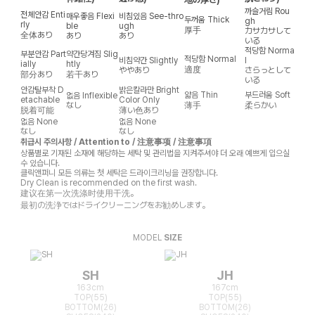
까슬거림
Rou
전체안감
Enti
매우좋음
Flexi
비침있음
See-thro
두꺼움
Thick
gh
rly
ble
ugh
厚手
カサカサして
全体あり
あり
あり
いる
적당함
Norma
부분안감
Part
약간당겨짐
Slig
적당함
Normal
비침약간
Slightly
l
ially
htly
適度
ややあり
さらっとして
部分あり
若干あり
いる
안감탈부착
D
밝은칼라만
Bright
얇음
Thin
부드러움
Soft
없음
Inflexible
etachable
Color Only
なし
薄手
柔らかい
脱着可能
薄い色あり
없음
None
없음
None
なし
なし
취급시 주의사항 / Attention to / 注意事项 / 注意事項
상품별로 기재된 소재에 해당하는 세탁 및 관리법을 지켜주셔야 더 오래 예쁘게 입으실
수 있습니다.
클릭앤퍼니 모든 의류는 첫 세탁은 드라이크리닝을 권장합니다.
Dry Clean is recommended on the first wash.
建议在第一次洗涤时使用干洗。
最初の洗浄ではドライクリーニングをお勧めします。
MODEL
SIZE
SH
JH
163cm
167cm
TOP(55)
TOP(55)
BOTTOM(26)
BOTTOM(26)