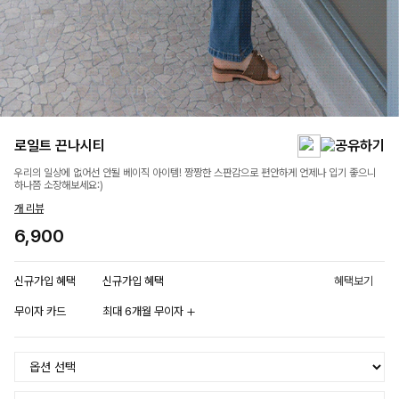
로일트 끈나시티
우리의 일상에 없어선 안될 베이직 아이템! 짱짱한 스판감으로 편안하게 언제나 입기 좋으니
하나쯤 소장해보세요:)
개 리뷰
6,900
신규가입 혜택
신규가입 혜택
혜택보기
무이자 카드
최대 6개월 무이자