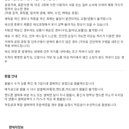
공정거래, 표준약관 제 15조 2항에 의한 이용자의 사용 또는 일부 소비에 의하여 재화 가치가
현저히 감소한 경우
(착용 흔적, 화장품, 탈취제 냄새, 세탁, 수선, 택훼손 포함)
세탁을 하신 경우나 착용을 하신 후에는 불량이 발견되어도 교환/반품이 불가합니다.
워싱면 종류의 제품은 워싱과정에서 옷이 살짝 돌아가는 현상이 있을 수 있습니다.
피팅만 해보신 경우라도 상품이 훼손된 경우(구김,늘어남,보풀)는 불가합니다.
배송 시 생긴 구김, 단추 바느질의 느슨함, 간단한 손질이 가능한 마감실 처리가 미흡한 경우
거래처 공정 과정 중 단추구멍이 완벽히 뚫리지 않은 경우 (가위로 간단하게 구멍을 내주신 뒤
착용 부탁드립니다)
워싱 과정 중 발생하는 냄새와 단추 위치를 나타내는 초크 자국이 남은 경우
지퍼의 뻣뻣한 움직임, 신발이나 가방 및 소품 마감 처리에서 생긴 소량의 본드 자국이 있는 경
우
환불 안내
환불시 수거 상품 확인 후 3일이내 결제하신 방법으로 환불해드립니다
예치금으로 환불 시 다시 원결제(무통장,핸드폰,카드)로의 환불은 불가합니다.
핸드폰 결제후 부분 취소 또는 결제한 달이 지나 환불시, 통신사 정책상 핸드폰 취소가 되지않
아 반품시 결제금액의 3.75%가 차감 후 환불됩니다.
적립금과 복합 결제하여 주문하였을 경우 환불 요청시 적립금이 우선적으로 환원됩니다.
판매자정보