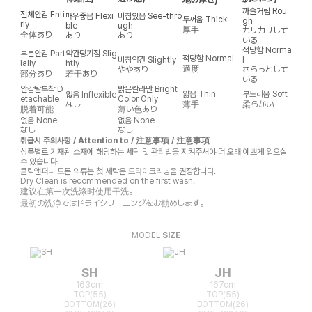
까슬거림
Rou
전체안감
Enti
매우좋음
Flexi
비침있음
See-thro
두꺼움
Thick
gh
rly
ble
ugh
厚手
カサカサして
全体あり
あり
あり
いる
적당함
Norma
부분안감
Part
약간당겨짐
Slig
적당함
Normal
비침약간
Slightly
l
ially
htly
適度
ややあり
さらっとして
部分あり
若干あり
いる
안감탈부착
D
밝은칼라만
Bright
얇음
Thin
부드러움
Soft
없음
Inflexible
etachable
Color Only
なし
薄手
柔らかい
脱着可能
薄い色あり
없음
None
없음
None
なし
なし
취급시 주의사항 / Attention to / 注意事项 / 注意事項
상품별로 기재된 소재에 해당하는 세탁 및 관리법을 지켜주셔야 더 오래 예쁘게 입으실
수 있습니다.
클릭앤퍼니 모든 의류는 첫 세탁은 드라이크리닝을 권장합니다.
Dry Clean is recommended on the first wash.
建议在第一次洗涤时使用干洗。
最初の洗浄ではドライクリーニングをお勧めします。
MODEL
SIZE
SH
JH
163cm
167cm
TOP(55)
TOP(55)
BOTTOM(26)
BOTTOM(26)