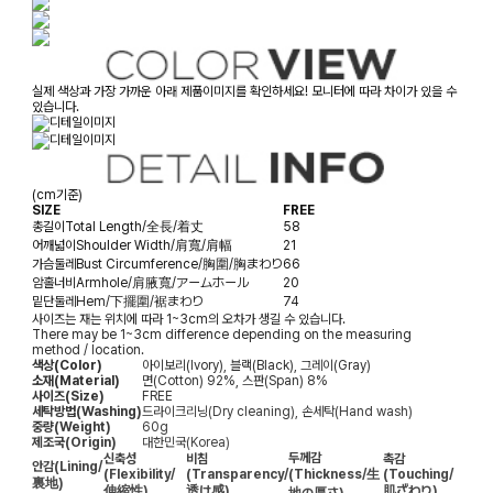
실제 색상과 가장 가까운 아래 제품이미지를 확인하세요! 모니터에 따라 차이가 있을 수
있습니다.
(cm기준)
SIZE
FREE
총길이
Total Length/全長/着丈
58
어깨넓이
Shoulder Width/肩寬/肩幅
21
가슴둘레
Bust Circumference/胸圍/胸まわり
66
암홀너비
Armhole/肩腋寬/アームホール
20
밑단둘레
Hem/下擺圍/裾まわり
74
사이즈는 재는 위치에 따라 1~3cm의 오차가 생길 수 있습니다.
There may be 1~3cm difference depending on the measuring
method / location.
색상(Color)
아이보리(Ivory), 블랙(Black), 그레이(Gray)
소재(Material)
면(Cotton) 92%, 스판(Span) 8%
사이즈(Size)
FREE
세탁방법(Washing)
드라이크리닝(Dry cleaning), 손세탁(Hand wash)
중량(Weight)
60g
제조국(Origin)
대한민국(Korea)
두께감
신축성
비침
촉감
안감
(Lining/
(Flexibility/
(Transparency/
(Thickness/生
(Touching/
裏地)
伸縮性)
透け感)
肌ざわり)
地の厚さ)