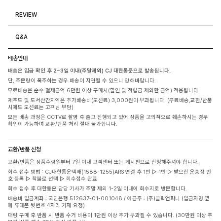
REVIEW
Q&A
배송안내
배송은 입금 확인 후 2~3일 이내(주말제외) CJ 대한통운으로 발송됩니다.
단, 주문량이 폭주하는 경우 배송이 지연될 수 있으니 양해바랍니다.
무료배송은 순수 결제금액 6만원 이상 구매시(할인 및 적립금 제외한 금액) 적용됩니다.
제주도 및 도서산간지역은 추가배송비(도선료) 3,000원이 부과됩니다. (무료배송,교환/반품
시에도 도선료는 고객님 부담)
모든 배송 과정은 CCTV로 촬영 후 출고 진행되고 있어 상품을 고의적으로 훼손하시는 경우
확인이 가능하며 교환/반품 처리 절대 불가합니다.
교환/반품 신청
교환/반품은 상품수령일부터 7일 이내 고객센터 또는 게시판으로 신청해주셔야 합니다.
회수 접수 방법 : CJ대한통운택배(1588-1255)ARS 연결 후 1번 ▷ 1번 ▷ 받으신 운송장 번
호 등록 ▷ 착불로 선택 ▷ 회수접수 완료
회수 접수 후 대한통운 담당 기사가 주말 제외 1-2일 이내에 회수지로 방문합니다.
배송비 입금계좌 : 국민은행 512637-01-001048 / 예금주 : (주)클릭앤퍼니 (입금자명 옆
에 휴대폰 뒷번호 4자리 기재 요청)
대량 구매 후 반품 시 반품 수거 비용이 1만원 이상 추가 부과될 수 있습니다. (30만원 이상 주