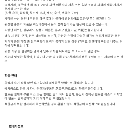
공정거래, 표준약관 제 15조 2항에 의한 이용자의 사용 또는 일부 소비에 의하여 재화 가치가
현저히 감소한 경우
(착용 흔적, 화장품, 탈취제 냄새, 세탁, 수선, 택훼손 포함)
세탁을 하신 경우나 착용을 하신 후에는 불량이 발견되어도 교환/반품이 불가합니다.
워싱면 종류의 제품은 워싱과정에서 옷이 살짝 돌아가는 현상이 있을 수 있습니다.
피팅만 해보신 경우라도 상품이 훼손된 경우(구김,늘어남,보풀)는 불가합니다.
배송 시 생긴 구김, 단추 바느질의 느슨함, 간단한 손질이 가능한 마감실 처리가 미흡한 경우
거래처 공정 과정 중 단추구멍이 완벽히 뚫리지 않은 경우 (가위로 간단하게 구멍을 내주신 뒤
착용 부탁드립니다)
워싱 과정 중 발생하는 냄새와 단추 위치를 나타내는 초크 자국이 남은 경우
지퍼의 뻣뻣한 움직임, 신발이나 가방 및 소품 마감 처리에서 생긴 소량의 본드 자국이 있는 경
우
환불 안내
환불시 수거 상품 확인 후 3일이내 결제하신 방법으로 환불해드립니다
예치금으로 환불 시 다시 원결제(무통장,핸드폰,카드)로의 환불은 불가합니다.
핸드폰 결제후 부분 취소 또는 결제한 달이 지나 환불시, 통신사 정책상 핸드폰 취소가 되지않
아 반품시 결제금액의 3.75%가 차감 후 환불됩니다.
적립금과 복합 결제하여 주문하였을 경우 환불 요청시 적립금이 우선적으로 환원됩니다.
판매자정보