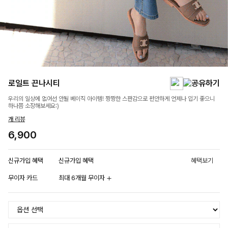
로일트 끈나시티
우리의 일상에 없어선 안될 베이직 아이템! 짱짱한 스판감으로 편안하게 언제나 입기 좋으니
하나쯤 소장해보세요:)
개 리뷰
6,900
신규가입 혜택
신규가입 혜택
혜택보기
무이자 카드
최대 6개월 무이자