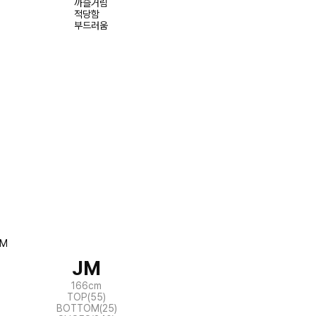
까슬거림
적당함
부드러움
JM
166cm
TOP(55)
BOTTOM(25)