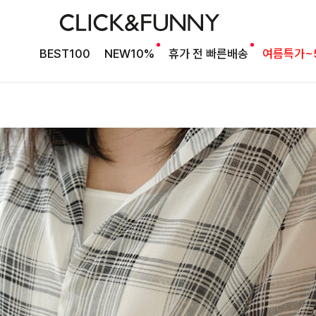
BEST100
NEW10%
휴가 전 빠른배송
여름특가~