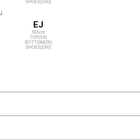
SHOES(240)
EJ
165cm
TOP(55)
BOTTOM(26)
SHOES(240)