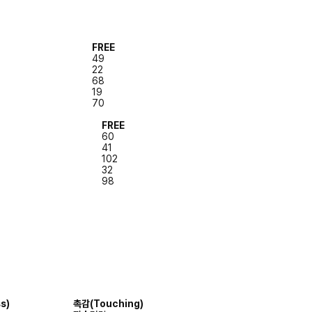
FREE
49
22
68
19
70
FREE
60
41
102
32
98
s)
촉감(Touching)