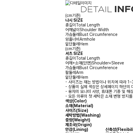
(cm기준)
나시 SIZE
총길이
Total Length
어깨넓이
Shoulder Width
가슴둘레
Bust Circumference
암홀너비
Armhole
밑단둘레
Hem
(cm기준)
셔츠 SIZE
총길이
Total Length
어깨+소매(단면)
Shoulder+Sleeve
가슴둘레
Bust Circumference
팔둘레
Arm
밑단둘레
Hem
- 사이즈는 재는 방법이나 위치에 따라 1~
- 상품의 실제 색상은 상세페이지 하단의 
- 용자의 모니터 사양, 휴대폰 기종 및 해
- 모든 의류의 첫 세탁은 소재 변형 방지
색상(Color)
소재(Material)
사이즈(Size)
세탁방법(Washing)
중량(Weight)
제조국(Origin)
안감(Lining)
신축성(Flexibili