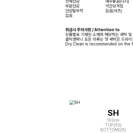
전체안감
매우좋음(나시)
부분안감
약간당겨짐
안감탈부착
없음(셔츠)
없음
취급시 주의사항 / Attention to
상품별로 기재된 소재에 해당하는 세탁 및
클릭앤퍼니 모든 의류는 첫 세탁은 드라이
Dry Clean is recommended on the f
SH
163cm
TOP(55)
BOTTOM(26)