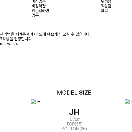
비침있음
두꺼움
비침약간
적당함
밝은칼라만
얇음
없음
 관리법을 지켜주셔야 더 오래 예쁘게 입으실 수 있습니다.
크리닝을 권장합니다.
irst wash.
MODEL
SIZE
JH
167cm
TOP(55)
BOTTOM(26)