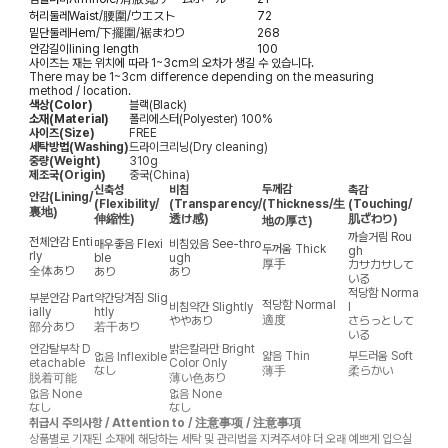
허리둘레
Waist/腰圍/ウエスト
72
밑단둘레
Hem/下擺圍/裾まわり
268
안감길이
lining length
100
사이즈는 재는 위치에 따라 1~3cm의 오차가 생길 수 있습니다.
There may be 1~3cm difference depending on the measuring
method / location.
색상(Color)
블랙(Black)
소재(Material)
폴리에스터(Polyester) 100%
사이즈(Size)
FREE
세탁방법(Washing)
드라이크리닝(Dry cleaning)
중량(Weight)
310g
제조국(Origin)
중국(China)
두께감
신축성
비침
촉감
안감
(Lining/
(Flexibility/
(Transparency/
(Thickness/生
(Touching/
裏地)
伸縮性)
透け感)
肌ざわり)
地の厚さ)
까슬거림
Rou
전체안감
Enti
매우좋음
Flexi
비침있음
See-thro
두꺼움
Thick
gh
rly
ble
ugh
厚手
カサカサして
全体あり
あり
あり
いる
적당함
Norma
부분안감
Part
약간당겨짐
Slig
적당함
Normal
비침약간
Slightly
l
ially
htly
適度
ややあり
さらっとして
部分あり
若干あり
いる
안감탈부착
D
밝은칼라만
Bright
얇음
Thin
부드러움
Soft
없음
Inflexible
etachable
Color Only
なし
薄手
柔らかい
脱着可能
薄い色あり
없음
None
없음
None
なし
なし
취급시 주의사항 / Attention to / 注意事项 / 注意事項
상품별로 기재된 소재에 해당하는 세탁 및 관리법을 지켜주셔야 더 오래 예쁘게 입으실