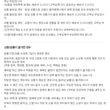
객님 부담입니다.
(상품을 저희쪽에 보내는 배송비 3,000+고객님께 다시 발송되는 배송비 3,000)
상품 불량일 경우 : 동일 상품으로 교환시 클릭앤퍼니에서 왕복 운임을 모두 부담합니다.
상품 불량일 경우 : 동일 상품 외 타 상품이나 옵션 변경시 배송비 3,000원 고객님 부담입니
다.
상품 불량일 경우 : 교환이 아닌 변심으로 반품을 할 경우 초기 배송비 3,000원은 고객님 부
담입니다.
(인위적인 훼손 & 수선 등의 악용을 방지하기 위함이니 양해부탁드립니다)
*교환/반품시에도 추가 발생되는 모든 도선료는 고객님께서 부담해주셔야 합니다.
교환/반품이 불가한 경우
반품기한(상품 수령후 7일)이 경과한 경우
공정거래, 표준약관 제 15조 2항에 의한 이용자의 사용 또는 일부 소비에 의하여 재화 가치가
현저히 감소한 경우
(착용 흔적, 화장품, 탈취제 냄새, 세탁, 수선, 택훼손 포함)
세탁을 하신 경우나 착용을 하신 후에는 불량이 발견되어도 교환/반품이 불가합니다.
워싱면 종류의 제품은 워싱과정에서 옷이 살짝 돌아가는 현상이 있을 수 있습니다.
피팅만 해보신 경우라도 상품이 훼손된 경우(구김,늘어남,보풀)는 불가합니다.
배송 시 생긴 구김, 단추 바느질의 느슨함, 간단한 손질이 가능한 마감실 처리가 미흡한 경우
거래처 공정 과정 중 단추구멍이 완벽히 뚫리지 않은 경우 (가위로 간단하게 구멍을 내주신 뒤
착용 부탁드립니다)
워싱 과정 중 발생하는 냄새와 단추 위치를 나타내는 초크 자국이 남은 경우
지퍼의 뻣뻣한 움직임, 신발이나 가방 및 소품 마감 처리에서 생긴 소량의 본드 자국이 있는 경
우