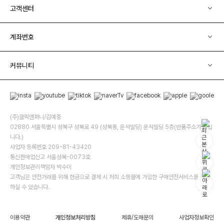
고객센터
계좌번호
커뮤니티
(주)클릭앤퍼니/김예중
02880 서울특별시 성북구 성북로 49 (성북동, 운석빌딩) 운석빌딩 5층(반품주소가 아닙
니다.)
사업자 등록번호 209-81-43420
통신판매업신고 서울성북-0073호
개인정보관리책임자 박수미
고객님은 안전거래를 위해 현금으로 결제 시 저희 소핑몰에 가입한 구매안전서비스를 이용
하실 수 있습니다.
이용약관
개인정보처리방침
제휴/도매문의
사업자정보확인