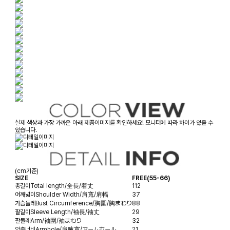
실제 색상과 가장 가까운 아래 제품이미지를 확인하세요! 모니터에 따라 차이가 있을 수
있습니다.
(cm기준)
SIZE
FREE(55-66)
총길이
Total length/全長/着丈
112
어깨넓이
Shoulder Width/肩寬/肩幅
37
가슴둘레
Bust Circumference/胸圍/胸まわり
88
팔길이
Sleeve Length/袖長/袖丈
29
팔둘레
Arm/袖圍/袖まわり
32
암홀너비
Armhole/肩腋寬/アームホール
21