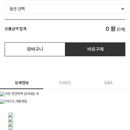
0
원
상품금액 합계
(
0
개)
장바구니
바로구매
상세정보
리뷰
(
0
)
Q&A