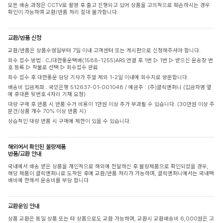
모든 배송 과정은 CCTV로 촬영 후 출고 진행되고 있어 상품을 고의적으로 훼손하시는 경우
확인이 가능하며 교환/반품 처리 절대 불가합니다.
교환/반품 신청
교환/반품은 상품수령일부터 7일 이내 고객센터 또는 게시판으로 신청해주셔야 합니다.
회수 접수 방법 : CJ대한통운택배(1588-1255)ARS 연결 후 1번 ▷ 1번 ▷ 받으신 운송장 번
호 등록 ▷ 착불로 선택 ▷ 회수접수 완료
회수 접수 후 대한통운 담당 기사가 주말 제외 1-2일 이내에 회수지로 방문합니다.
배송비 입금계좌 : 국민은행 512637-01-001048 / 예금주 : (주)클릭앤퍼니 (입금자명 옆
에 휴대폰 뒷번호 4자리 기재 요청)
대량 구매 후 반품 시 반품 수거 비용이 1만원 이상 추가 부과될 수 있습니다. (30만원 이상 주
문건/상품 개수 70% 이상 반품 시)
상습적인 대량 반품 시 구매에 제한이 있을 수 있습니다.
해외에서 확인된 불량제품
반품/교환 안내
국내에서 배송 받은 상품을 개인적으로 해외에 전달하신 후 불량제품으로 확인되었을 경우,
해당 제품이 클릭앤퍼니로 도착된 후에 교환/반품 처리가 가능하며, 클릭앤퍼니에서는 국내택
배비에 한해서 운송비를 부담 합니다
교환운임 안내
상품 교환은 동일 상품 또는 타 상품으로도 교환 가능하며, 교환시 교환배송비 6,000원은 고