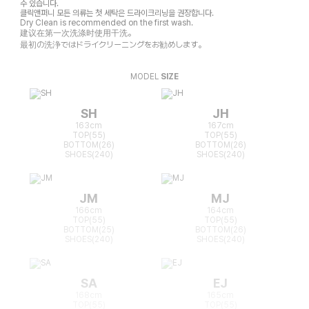
수 있습니다.
클릭앤퍼니 모든 의류는 첫 세탁은 드라이크리닝을 권장합니다.
Dry Clean is recommended on the first wash.
建议在第一次洗涤时使用干洗。
最初の洗浄ではドライクリーニングをお勧めします。
MODEL
SIZE
SH
JH
163cm
167cm
TOP(55)
TOP(55)
BOTTOM(26)
BOTTOM(26)
SHOES(240)
SHOES(240)
JM
MJ
166cm
164cm
TOP(55)
TOP(55)
BOTTOM(25)
BOTTOM(26)
SHOES(240)
SHOES(240)
SA
EJ
168cm
165cm
TOP(55)
TOP(55)