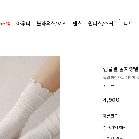
55%
아우터
블라우스/셔츠
팬츠
원피스/스커트
니트
럽물결 골지양말
물결 라인으로 예쁘게 컷
개 리뷰
4,900
제품코드
신규가입 혜택
무이자 카드