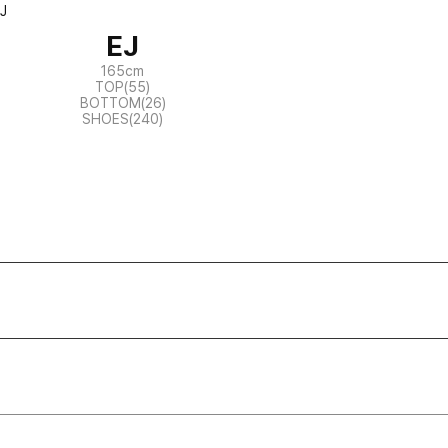
EJ
165cm
TOP(55)
BOTTOM(26)
SHOES(240)