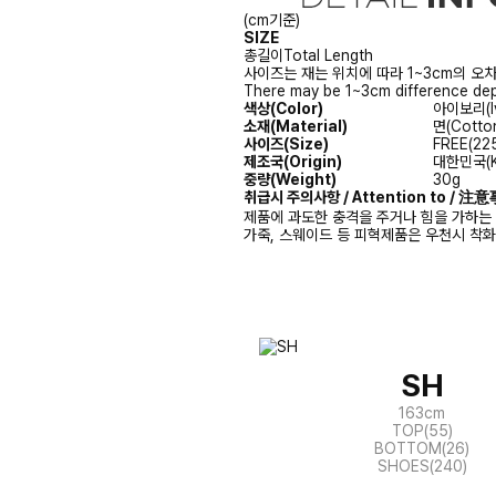
(cm기준)
SIZE
총길이
Total Length
사이즈는 재는 위치에 따라 1~3cm의 오차
There may be 1~3cm difference dep
색상(Color)
아이보리(Iv
소재(Material)
면(Cotto
사이즈(Size)
FREE(22
제조국(Origin)
대한민국(K
중량(Weight)
30g
취급시 주의사항 / Attention to / 
제품에 과도한 충격을 주거나 힘을 가하는 
가죽, 스웨이드 등 피혁제품은 우천시 착
SH
163cm
TOP(55)
BOTTOM(26)
SHOES(240)