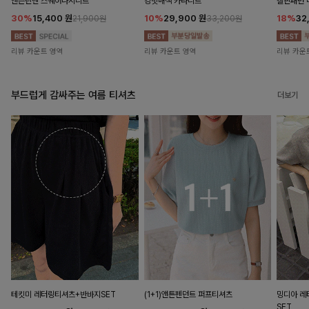
앤즌린넨 스퀘어나시니트
킹밋배색 카라니트
캘핀패턴 
30%
15,400
원
10%
29,900
원
18%
32
21,900원
33,200원
리뷰 카운트 영역
리뷰 카운트 영역
리뷰 카운
부드럽게 감싸주는 여름 티셔츠
더보기
테킷미 레터링티셔츠+반바지SET
(1+1)앤튼펜던트 퍼프티셔츠
밍디아 
SET