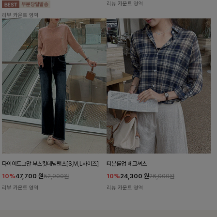
리뷰 카운트 영역
리뷰 카운트 영역
다이어트그만 부츠컷데님팬츠[S,M,L사이즈]
티븐롤업 체크셔츠
10%
47,700
원
10%
24,300
원
52,900원
26,900원
리뷰 카운트 영역
리뷰 카운트 영역