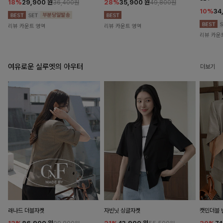
18%
29,900
원
28%
35,900
원
36,400원
49,800원
10%
34
리뷰 카운트 영역
리뷰 카운트 영역
리뷰 카운
여유로운 실루엣의 아우터
더보기
래나드 더블자켓
자빈닛 싱글자켓
캣민더블 