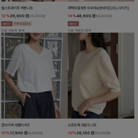
월스트라이프 버튼니트
퍼펙트절개핏 6부데님반바지[S,M,L사이즈]
12%
29,900
원
14%
48,900
원
33,900원
56,800원
리뷰 카운트 영역
리뷰 카운트 영역
콘브이넥 라벨티셔츠
소프트해 라운드니트
10%
17,900
원
10%
26,100
원
19,800원
28,900원