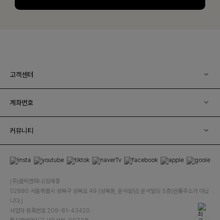
고객센터
계좌번호
커뮤니티
(주)클릭앤퍼니/김예중
02880 서울특별시 성북구 성북로 49 (성북동, 운석빌딩) 운석빌딩 5층(반품주소가 아닙
니다.)
사업자 등록번호 209-81-43420