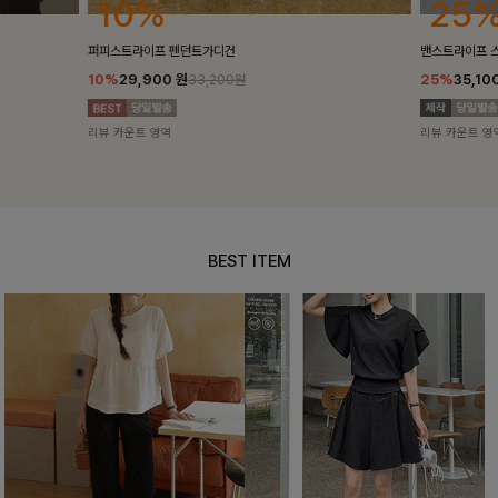
25%
10%
밴스트라이프 스트링원피스
[5천장돌파/C
25%
35,100
원
10%
34,90
46,800원
리뷰 카운트 영역
리뷰 카운트 영
BEST ITEM