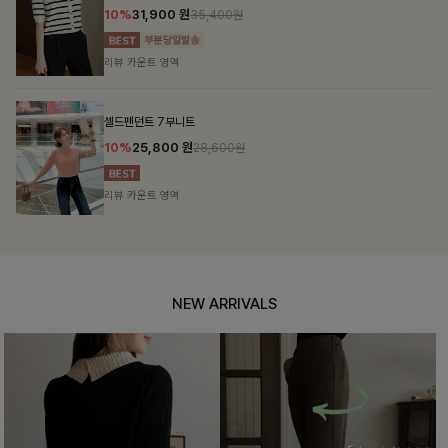
10%
31,900
원
35,400원
리뷰 카운트 영역
셀드펜던트 7부니트
10%
25,800
원
28,600원
리뷰 카운트 영역
NEW ARRIVALS