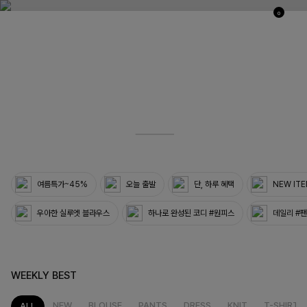
0
03
33
여름특가~45%
오늘 출발
단, 하루 혜택
NEW IT
우아한 실루엣 블라우스
하나로 완성된 코디 #원피스
데일리 #
WEEKLY BEST
NEW
BLOUSE
PANTS
DRESS
KNIT
T-SHIRT
ALL