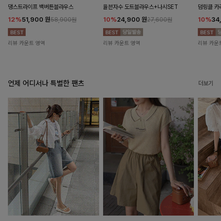
댕스트라이프 백버튼블라우스
율븐자수 도트블라우스+나시SET
덤링클 카
12%
51,900
원
10%
24,900
원
10%
34
58,900원
27,600원
리뷰 카운트 영역
리뷰 카운트 영역
리뷰 카운
언제 어디서나 특별한 팬츠
더보기