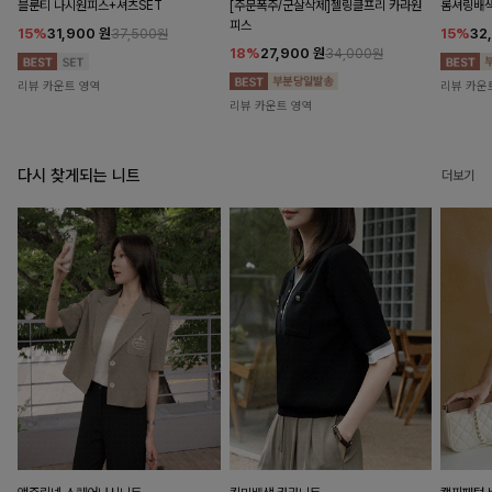
블룬티 나시원피스+셔츠SET
[주문폭주/군살삭제]젤링클프리 카라원
롬셔링배
피스
15%
31,900
원
15%
32
37,500원
18%
27,900
원
34,000원
리뷰 카운트 영역
리뷰 카운
리뷰 카운트 영역
다시 찾게되는 니트
더보기