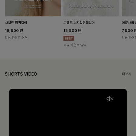
헤룬나비 
사셀드 링귀걸이
피엘룬 써지컬링목걸이
7,900
18,900
원
12,900
원
리뷰 카운
리뷰 카운트 영역
리뷰 카운트 영역
SHORTS VIDEO
더보기