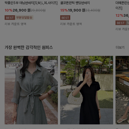
딱좋은5부 데님반바지[S,M,L,XL사이즈]
쿨코튼핀턱 밴딩반바지
더예쁜린넨
이즈]
10%
26,900
원
15%
19,900
원
29,800원
23,400원
12%
36
리뷰 카운트 영역
리뷰 카운트 영역
리뷰 카운
가장 완벽한 감각적인 원피스
더보기