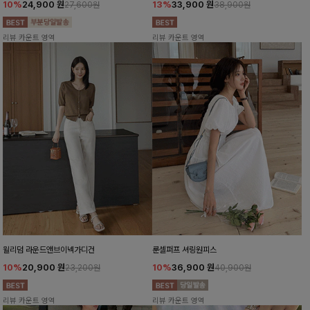
10%
24,900
원
13%
33,900
원
27,600원
38,900원
리뷰 카운트 영역
리뷰 카운트 영역
윌리덤 라운드앤브이넥가디건
룬셀퍼프 셔링원피스
10%
20,900
원
10%
36,900
원
23,200원
40,900원
리뷰 카운트 영역
리뷰 카운트 영역