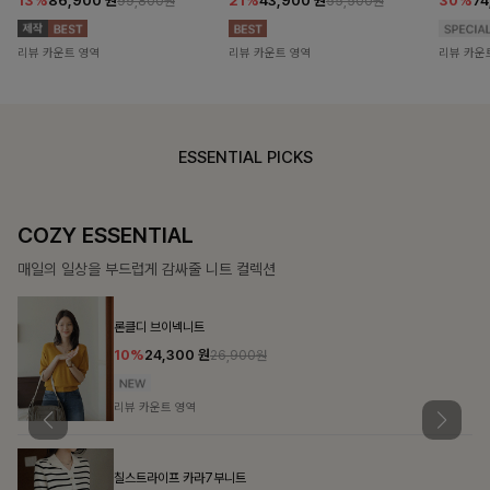
13%
86,900
원
21%
43,900
원
30%
7
99,800원
55,500원
리뷰 카운트 영역
리뷰 카운트 영역
리뷰 카운
ESSENTIAL PICKS
COZY ESSENTIAL
매일의 일상을 부드럽게 감싸줄 니트 컬렉션
론클디 브이넥니트
10%
24,300
원
26,900원
리뷰 카운트 영역
칠스트라이프 카라7부니트