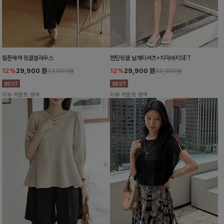
릴픈배색 링클블라우스
헨틴링클 날개티셔츠+치마바지SET
12%
29,900
원
12%
29,900
원
33,900원
33,900원
리뷰 카운트 영역
리뷰 카운트 영역