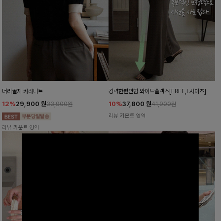
더리골지 카라니트
강력한편안함 와이드슬랙스[FREE,L사이즈]
12%
29,900
원
10%
37,800
원
33,900원
41,900원
리뷰 카운트 영역
리뷰 카운트 영역