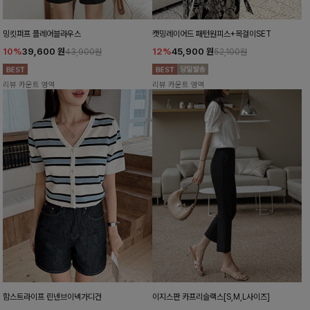
밍킷퍼프 플레어블라우스
캣밍레이어드 패턴원피스+목걸이SET
10%
39,600
원
12%
45,900
원
43,900원
52,100원
리뷰 카운트 영역
리뷰 카운트 영역
함스트라이프 린넨브이넥가디건
이지스판 카프리슬랙스[S,M,L사이즈]