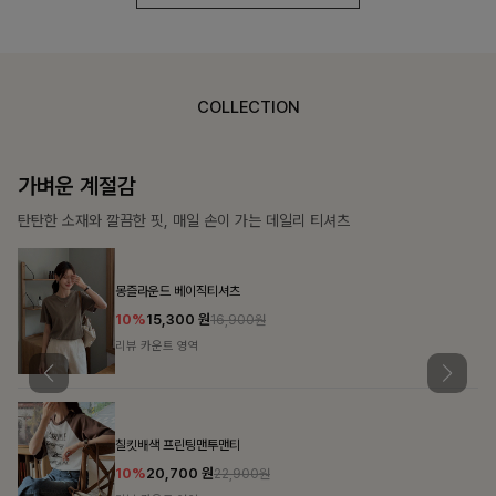
COLLECTION
가장 쉬운 코디
특별한 날부터 일상까지 함께하는 룩
쥬빌스트링 포켓원피스
17%
48,900
원
58,900원
리뷰 카운트 영역
블룬티 나시원피스+셔츠SET
15%
31,900
원
37,500원