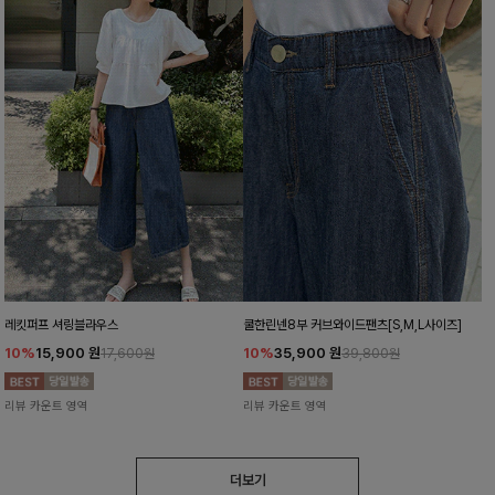
레킷퍼프 셔링블라우스
쿨한린넨8부 커브와이드팬츠[S,M,L사이즈]
10%
15,900
원
10%
35,900
원
17,600원
39,800원
리뷰 카운트 영역
리뷰 카운트 영역
더보기