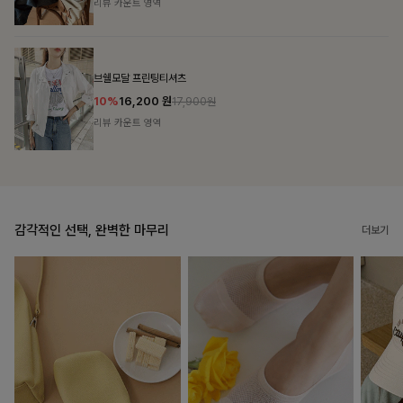
리뷰 카운트 영역
캣시어서커 버튼카라원피스+벨트SET
16%
79,900
원
95,100원
리뷰 카운트 영역
감각적인 선택, 완벽한 마무리
더보기