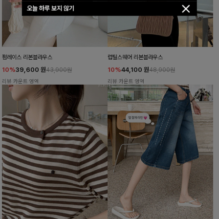
오늘 하루 보지 않기
펌레이스 리본블라우스
럽틸스퀘어 리본블라우스
10%
39,600
원
10%
44,100
원
43,900원
48,900원
리뷰 카운트 영역
리뷰 카운트 영역