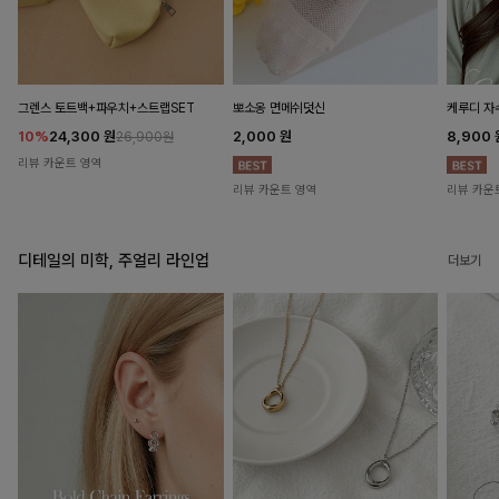
뽀소옹 면메쉬덧신
그렌스 토트백+파우치+스트랩SET
케루디 자
2,000
원
10%
24,300
원
8,900
26,900원
리뷰 카운트 영역
리뷰 카운트 영역
리뷰 카운
디테일의 미학, 주얼리 라인업
더보기