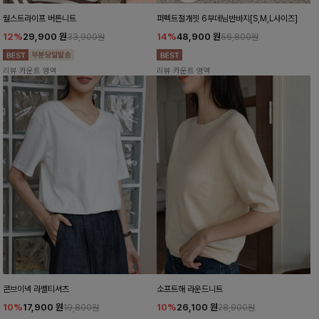
월스트라이프 버튼니트
퍼펙트절개핏 6부데님반바지[S,M,L사이즈]
12%
29,900
원
14%
48,900
원
33,900원
56,800원
리뷰 카운트 영역
리뷰 카운트 영역
콘브이넥 라벨티셔츠
소프트해 라운드니트
10%
17,900
원
10%
26,100
원
19,800원
28,900원