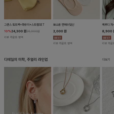
뽀소옹 면메쉬덧신
그렌스 토트백+파우치+스트랩SET
케루디 자
2,000
원
10%
24,300
원
8,900
26,900원
리뷰 카운트 영역
리뷰 카운트 영역
리뷰 카운
디테일의 미학, 주얼리 라인업
더보기