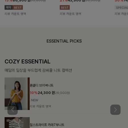
13%
86,900
원
21%
43,900
원
30%
7
99,800원
55,500원
리뷰 카운트 영역
리뷰 카운트 영역
리뷰 카운
ESSENTIAL PICKS
COZY ESSENTIAL
매일의 일상을 부드럽게 감싸줄 니트 컬렉션
론클디 브이넥니트
10%
24,300
원
26,900원
리뷰 카운트 영역
칠스트라이프 카라7부니트