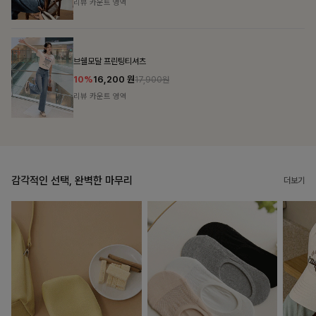
리뷰 카운트 영역
캣시어서커 버튼카라원피스+벨트SET
16%
79,900
원
95,100원
리뷰 카운트 영역
감각적인 선택, 완벽한 마무리
더보기