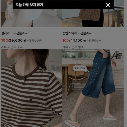
오늘 하루 보지 않기
펌레이스 리본블라우스
럽틸스퀘어 리본블라우스
10%
39,600
원
10%
44,100
원
43,900원
48,900원
리뷰 카운트 영역
리뷰 카운트 영역