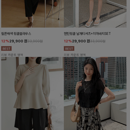
릴픈배색 링클블라우스
헨틴링클 날개티셔츠+치마바지SET
12%
29,900
원
12%
29,900
원
33,900원
33,900원
리뷰 카운트 영역
리뷰 카운트 영역