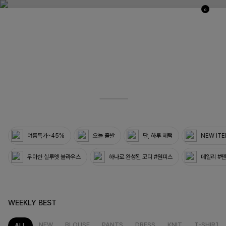
0
03
33
여름특가~45%
오늘 출발
단, 하루 혜택
NEW IT
우아한 실루엣 블라우스
하나로 완성된 코디 #원피스
데일리 #
WEEKLY BEST
NEW
BLOUSE
PANTS
DRESS
KNIT
T-SHIRT
ALL