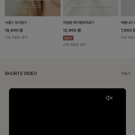
헤룬나비 
사셀드 링귀걸이
피엘룬 써지컬링목걸이
7,900
18,900
원
12,900
원
리뷰 카운
리뷰 카운트 영역
리뷰 카운트 영역
SHORTS VIDEO
더보기