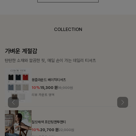
COLLECTION
가장 쉬운 코디
특별한 날부터 일상까지 함께하는 룩
쥬빌스트링 포켓원피스
17%
48,900
원
58,900원
리뷰 카운트 영역
블룬티 나시원피스+셔츠SET
15%
31,900
원
37,500원