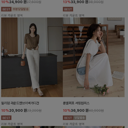
10%
24,900
원
13%
33,900
원
27,600원
38,900원
리뷰 카운트 영역
리뷰 카운트 영역
윌리덤 라운드앤브이넥가디건
룬셀퍼프 셔링원피스
10%
20,900
원
10%
36,900
원
23,200원
40,900원
리뷰 카운트 영역
리뷰 카운트 영역