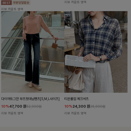
리뷰 카운트 영역
리뷰 카운트 영역
다이어트그만 부츠컷데님팬츠[S,M,L사이즈]
티븐롤업 체크셔츠
10%
47,700
원
10%
24,300
원
52,900원
26,900원
리뷰 카운트 영역
리뷰 카운트 영역