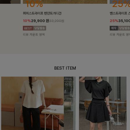
25%
10%
밴스트라이프 스트링원피스
[5천장돌파/C
25%
35,100
원
10%
34,90
46,800원
리뷰 카운트 영역
리뷰 카운트 영
BEST ITEM