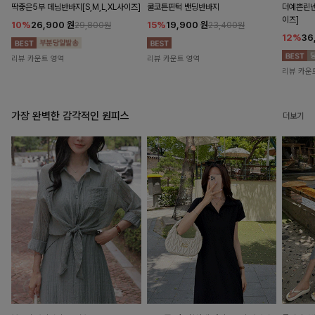
딱좋은5부 데님반바지[S,M,L,XL사이즈]
쿨코튼핀턱 밴딩반바지
더예쁜린넨
이즈]
10%
26,900
원
15%
19,900
원
29,800원
23,400원
12%
36
리뷰 카운트 영역
리뷰 카운트 영역
리뷰 카운
가장 완벽한 감각적인 원피스
더보기