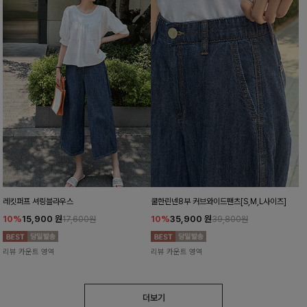
레킷퍼프 셔링블라우스
쿨한린넨8부 커브와이드팬츠[S,M,L사이즈]
10%
15,900
원
10%
35,900
원
17,600원
39,800원
리뷰 카운트 영역
리뷰 카운트 영역
더보기