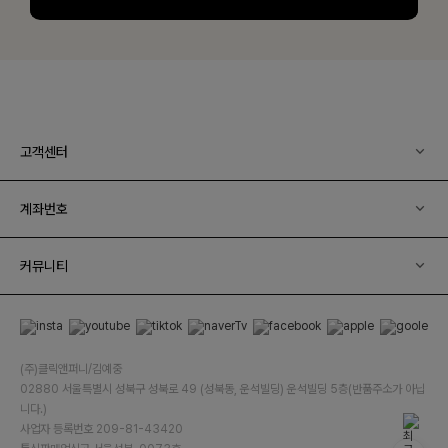
고객센터
계좌번호
커뮤니티
(주)클릭앤퍼니/김예중
02880 서울특별시 성북구 성북로 49 (성북동, 운석빌딩) 운석빌딩 5층(반품주소가 아닙
니다.)
사업자 등록번호 209-81-43420