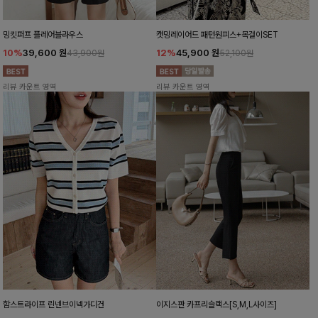
밍킷퍼프 플레어블라우스
캣밍레이어드 패턴원피스+목걸이SET
10%
39,600
원
12%
45,900
원
43,900원
52,100원
리뷰 카운트 영역
리뷰 카운트 영역
함스트라이프 린넨브이넥가디건
이지스판 카프리슬랙스[S,M,L사이즈]