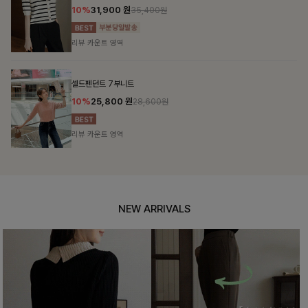
10%
31,900
원
35,400원
리뷰 카운트 영역
셀드펜던트 7부니트
10%
25,800
원
28,600원
리뷰 카운트 영역
NEW ARRIVALS