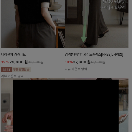
더리골지 카라니트
강력한편안함 와이드슬랙스[FREE,L사이즈]
12%
29,900
원
10%
37,800
원
33,900원
41,900원
리뷰 카운트 영역
리뷰 카운트 영역