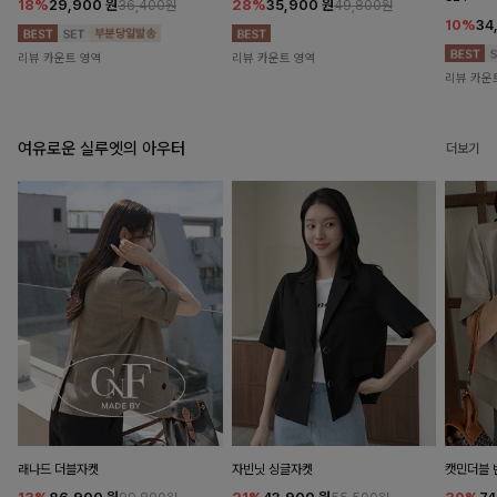
18%
29,900
원
28%
35,900
원
36,400원
49,800원
10%
34
리뷰 카운트 영역
리뷰 카운트 영역
리뷰 카운
여유로운 실루엣의 아우터
더보기
래나드 더블자켓
자빈닛 싱글자켓
캣민더블 