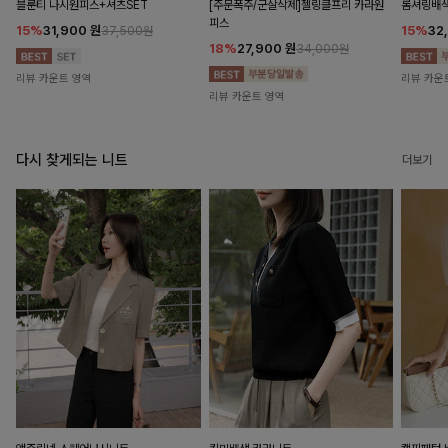
블룬티 나시원피스+셔츠SET
[주문폭주/군살삭제]젤링클프리 카라원
롬셔링배
피스
15%
31,900
원
15%
32
37,500원
18%
27,900
원
34,000원
리뷰 카운트 영역
리뷰 카운
리뷰 카운트 영역
다시 찾게되는 니트
더보기