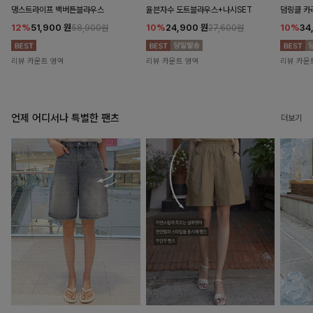
댕스트라이프 백버튼블라우스
율븐자수 도트블라우스+나시SET
덤링클 카
12%
51,900
원
10%
24,900
원
10%
34
58,900원
27,600원
리뷰 카운트 영역
리뷰 카운트 영역
리뷰 카운
언제 어디서나 특별한 팬츠
더보기