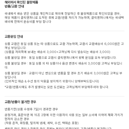
해외에서 확인된 불량제품
반품/교환 안내
국내에서 배송 받은 상품을 개인적으로 해외에 전달하신 후 불량제품으로 확인되었을 경우,
해당 제품이 클릭앤퍼니로 도착된 후에 교환/반품 처리가 가능하며, 클릭앤퍼니에서는 국내택
배비에 한해서 운송비를 부담 합니다
교환운임 안내
상품 교환은 동일 상품 또는 타 상품으로도 교환 가능하며, 교환시 교환배송비 6,000원은 고
객님 부담입니다.
(상품을 저희쪽에 보내는 배송비 3,000+고객님께 다시 발송되는 배송비 3,000)
상품 불량일 경우 : 동일 상품으로 교환시 클릭앤퍼니에서 왕복 운임을 모두 부담합니다.
상품 불량일 경우 : 동일 상품 외 타 상품이나 옵션 변경시 배송비 3,000원 고객님 부담입니
다.
상품 불량일 경우 : 교환이 아닌 변심으로 반품을 할 경우 초기 배송비 3,000원은 고객님 부
담입니다.
(인위적인 훼손 & 수선 등의 악용을 방지하기 위함이니 양해부탁드립니다)
*교환/반품시에도 추가 발생되는 모든 도선료는 고객님께서 부담해주셔야 합니다.
교환/반품이 불가한 경우
반품기한(상품 수령후 7일)이 경과한 경우
공정거래, 표준약관 제 15조 2항에 의한 이용자의 사용 또는 일부 소비에 의하여 재화 가치가
현저히 감소한 경우
(착용 흔적, 화장품, 탈취제 냄새, 세탁, 수선, 택훼손 포함)
세탁을 하신 경우나 착용을 하신 후에는 불량이 발견되어도 교환/반품이 불가합니다.