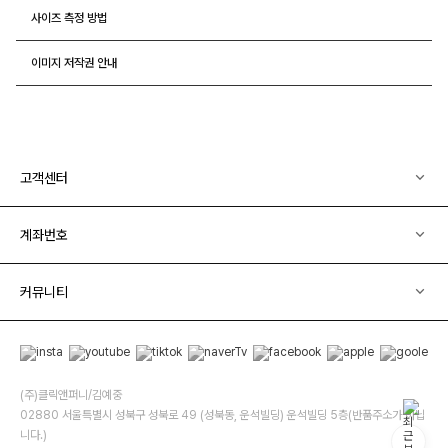
사이즈 측정 방법
이미지 저작권 안내
고객센터
계좌번호
커뮤니티
(주)클릭앤퍼니/김예중
02880 서울특별시 성북구 성북로 49 (성북동, 운석빌딩) 운석빌딩 5층(반품주소가 아닙
니다.)