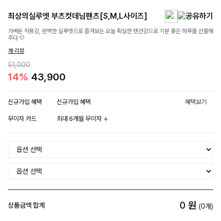
최상의실루엣 부츠컷데님팬츠[S,M,L사이즈]
가벼운 착용감, 완벽한 실루엣으로 즐겨보는 오늘 확실한 텐션감으로 기분 좋은 하루를 선물해
주다 ♡
개 리뷰
51,000
14%
43,900
신규가입 혜택
신규가입 혜택
혜택보기
무이자 카드
최대 6개월 무이자
0
원
상품금액 합계
(
0
개)