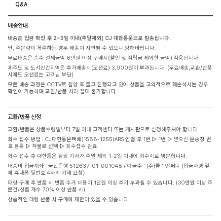
Q&A
배송안내
배송은 입금 확인 후 2~3일 이내(주말제외) CJ 대한통운으로 발송됩니다.
단, 주문량이 폭주하는 경우 배송이 지연될 수 있으니 양해바랍니다.
무료배송은 순수 결제금액 6만원 이상 구매시(할인 및 적립금 제외한 금액) 적용됩니다.
제주도 및 도서산간지역은 추가배송비(도선료) 3,000원이 부과됩니다. (무료배송,교환/반품
시에도 도선료는 고객님 부담)
모든 배송 과정은 CCTV로 촬영 후 출고 진행되고 있어 상품을 고의적으로 훼손하시는 경우
확인이 가능하며 교환/반품 처리 절대 불가합니다.
교환/반품 신청
교환/반품은 상품수령일부터 7일 이내 고객센터 또는 게시판으로 신청해주셔야 합니다.
회수 접수 방법 : CJ대한통운택배(1588-1255)ARS 연결 후 1번 ▷ 1번 ▷ 받으신 운송장 번
호 등록 ▷ 착불로 선택 ▷ 회수접수 완료
회수 접수 후 대한통운 담당 기사가 주말 제외 1-2일 이내에 회수지로 방문합니다.
배송비 입금계좌 : 국민은행 512637-01-001048 / 예금주 : (주)클릭앤퍼니 (입금자명 옆
에 휴대폰 뒷번호 4자리 기재 요청)
대량 구매 후 반품 시 반품 수거 비용이 1만원 이상 추가 부과될 수 있습니다. (30만원 이상 주
문건/상품 개수 70% 이상 반품 시)
상습적인 대량 반품 시 구매에 제한이 있을 수 있습니다.