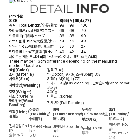
(cm기준)
SIZE
S(55)
M(66)
L(77)
총길이
Total Length/全長/着丈
98
99
100
허리둘레
Waist/腰圍/ウエスト
66
68
70
힙둘레
Hip/臀圍/ヒップ
86
88
90
허벅지둘레
Thigh/大腿圍/太もも
44
46
48
밑위길이
Rise/褲檔長/股上前
25
26
27
밑단둘레
Hem/下擺圍/裾まわり
40
42
44
사이즈는 재는 위치에 따라 1~3cm의 오차가 생길 수 있습니다.
There may be 1~3cm difference depending on the measuring
method / location.
색상(Color)
청색(Blue)
소재(Material)
면(Cotton) 97%, 스판(Span) 3%
사이즈(Size)
S(55), M(66), L(77)
드라이크리닝(Dry cleaning), 단독손세탁(Wash separ
세탁방법(Washing)
ately)
중량(Weight)
400g
제조국(Origin)
대한민국(Korea)
허리밴딩(Waist
전체밴딩(Full Banding)
Banding)
두께감
신축성
비침
촉감
안감
(Lining/
(Flexibility/
(Transparency/
(Thickness/生
(Touching/
裏地)
伸縮性)
透け感)
肌ざわり)
地の厚さ)
까슬거림
Rou
전체안감
Enti
매우좋음
Flexi
비침있음
See-thro
두꺼움
Thick
gh
rly
ble
ugh
厚手
カサカサして
全体あり
あり
あり
いる