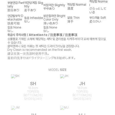
적당함
Norma
부분안감
Part
약간당겨짐
Slig
적당함
Normal
비침약간
Slightly
l
ially
htly
適度
ややあり
さらっとして
部分あり
若干あり
いる
안감탈부착
D
밝은칼라만
Bright
얇음
Thin
부드러움
Soft
없음
Inflexible
etachable
Color Only
なし
薄手
柔らかい
脱着可能
薄い色あり
없음
None
없음
None
なし
なし
취급시 주의사항 / Attention to / 注意事项 / 注意事項
상품별로 기재된 소재에 해당하는 세탁 및 관리법을 지켜주셔야 더 오래 예쁘게 입으실
수 있습니다.
클릭앤퍼니 모든 의류는 첫 세탁은 드라이크리닝을 권장합니다.
Dry Clean is recommended on the first wash.
建议在第一次洗涤时使用干洗。
最初の洗浄ではドライクリーニングをお勧めします。
MODEL
SIZE
SH
JH
163cm
167cm
TOP(55)
TOP(55)
BOTTOM(26)
BOTTOM(26)
SHOES(240)
SHOES(240)