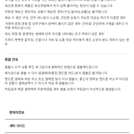
워싱면 종류의 제품은 워싱과정에서 옷이 살짝 돌아가는 현상이 있을 수 있습니다.
피팅만 해보신 경우라도 상품이 훼손된 경우(구김,늘어남,보풀)는 불가합니다.
배송 시 생긴 구김, 단추 바느질의 느슨함, 간단한 손질이 가능한 마감실 처리가 미흡한 경우
거래처 공정 과정 중 단추구멍이 완벽히 뚫리지 않은 경우 (가위로 간단하게 구멍을 내주신 뒤
착용 부탁드립니다)
워싱 과정 중 발생하는 냄새와 단추 위치를 나타내는 초크 자국이 남은 경우
지퍼의 뻣뻣한 움직임, 신발이나 가방 및 소품 마감 처리에서 생긴 소량의 본드 자국이 있는 경
우
환불 안내
환불시 수거 상품 확인 후 3일이내 결제하신 방법으로 환불해드립니다
예치금으로 환불 시 다시 원결제(무통장,핸드폰,카드)로의 환불은 불가합니다.
핸드폰 결제후 부분 취소 또는 결제한 달이 지나 환불시, 통신사 정책상 핸드폰 취소가 되지않
아 반품시 결제금액의 3.75%가 차감 후 환불됩니다.
적립금과 복합 결제하여 주문하였을 경우 환불 요청시 적립금이 우선적으로 환원됩니다.
판매자정보
세탁 가이드