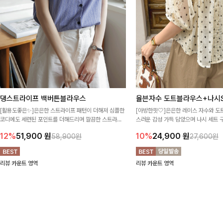
댕스트라이프 백버튼블라우스
율븐자수 도트블라우스+나시S
[활용도좋은✨]은은한 스트라이프 패턴이 더해져 심플한
[아방한핏🤍]은은한 레이스 자수와 도
코디에도 세련된 포인트를 더해드리며 깔끔한 스트라이
스러운 감성 가득 담았으며 나시 세트 
프 디테일로 유행 없이 오래 함께하기 좋은 블라우스예요
정없이 손쉽게 코디 가능한 블라우스에요
12%
51,900
원
10%
24,900
원
58,900원
27,600원
리뷰 카운트 영역
리뷰 카운트 영역