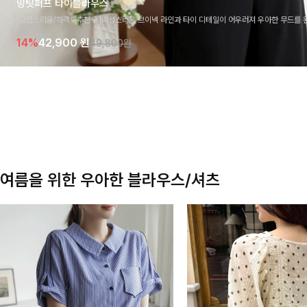
밍팃퍼프 타이블라우스
[고급스러움/하객룩추천💎]여성스러운 브이넥 라인과 타이 디테일이 어우러져 우아한 무드를 
라우스 🤍 여유로운 7부 소매로 편안하게 착용되며 데일리룩부터 출근룩, 하객룩까지 세련된
14%
42,900
원
49,800원
기 좋은 아이템이에요
여름을 위한 우아한 블라우스/셔츠