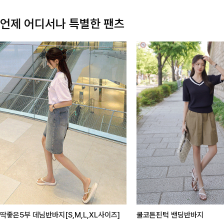
언제 어디서나 특별한 팬츠
딱좋은5부 데님반바지[S,M,L,XL사이즈]
쿨코튼핀턱 밴딩반바지