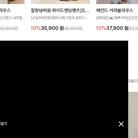
찰랑넘버원 와이드밴딩팬츠[S,M,L사이즈]
메칸드 카라블라우스
라우스
[군살커버만점/썸머소재]가볍게 찰랑이는
[썸머원단🌊/팔뚝커버]은은한
지]가볍고 내추럴
원단과 여유로운 와이드 핏으로 하루 종일
와 여유로운 실루엣이 만나 
라우스로, 답답함
10%
35,900
원
10%
37,900
원
39,800원
42,
43,600원
편안하게 착용하실 수 있는 팬츠입니다 🖤
세련된 무드를 연출해주는 블
 얼굴선을 더욱 시
✨ 허리 전체 밴딩과 스트링 디테일로 안정
리룩부터 출근룩까지 다양하게
🌿
감 있는 착용감을 더해드려요!
은 베이직한 디자인!
더보기
 않기