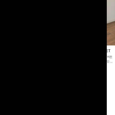
블라우스
제딧레이어드 블라우스+플레어팬츠SET
스퀘어넥]입체감 있는 링클 엠보 텍스
[완성도높은💗]레이어드한 듯 자연스러운 나시와 버튼
라우스- 여유로운 실루엣과 물결 짜임
원피스가 함께 구성된 세트 아이템입니다. 코디 고민 없
더해져 편안하면서도 여성스러운 무드를
이 한 벌만으로도 내추럴하면서 여성스러운 썸머룩 완성!
00
원
12%
43,900
원
34,800원
49,800원
리뷰 카운트 영역