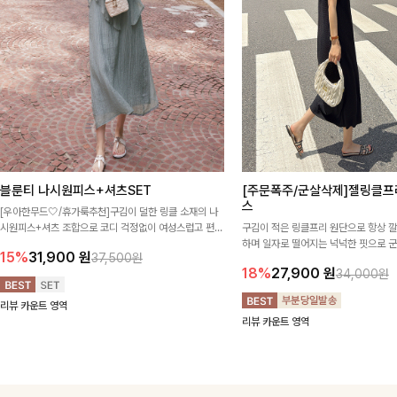
블룬티 나시원피스+셔츠SET
[주문폭주/군살삭제]젤링클프
스
[우아한무드🤍/휴가룩추천]구김이 덜한 링클 소재의 나
시원피스+셔츠 조합으로 코디 걱정없이 여성스럽고 편안
구김이 적은 링클프리 원단으로 항상 
하게 즐길 수 있는 아이템이에요:)
하며 일자로 떨어지는 넉넉한 핏으로 
15%
31,900
원
37,500원
해주는 원피스에요🖤
18%
27,900
원
34,000원
리뷰 카운트 영역
리뷰 카운트 영역