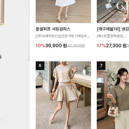
룬셀퍼프 셔링원피스
[데이트룩추천🩷]은은한 셔링 디테일과 퍼
[베스트🏆접촉냉감]
프 소매가 어우러져 사랑스러운 무드를 완
여름에도 무더위 걱정할 
10%
36,900
원
17%
27,300
원
40,900원
성해주는 원피스🤍 허리 스모크 밴딩이 슬
고 가벼운 소재감으로 
림한 실루엣을 연출해주며, 자연스럽게 퍼
즐기실 수 있는 니트랍니
지는 플레어 라인으로 여성스럽고 편안하게
즐기기 좋아요