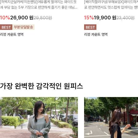
[허벅지군살커버/히든밴딩]여유롭게 떨어지는 와이드핏
[베이직컬러구성/부해보임X]와이드하게
과 부담 없는 5부 기장으로 편안하게 즐기기 좋은 데님
로 편안하면서도 멋스럽게 입어지는 밴딩
팬츠 ✨ 빈티지한 워싱감이 더해져 캐주얼하면서도 트렌
한 포켓 디테일 더해져 데일리룩부터 
10%
26,900
원
15%
19,900
원
29,800원
23,400원
디한 무드로 연출
높게 즐겨지는 아이템!
리뷰 카운트 영역
리뷰 카운트 영역
가장 완벽한 감각적인 원피스