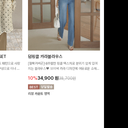
ET
덤링클 카라블라우스
비반드 링클
트 패턴으로 사랑
[팔뚝커버✌]내추럴한 링클 텍스처로 분위기 있게 입어
[구김걱정없는✨/
구성으로 이너 걱
지는 블라우스🖤 브이넥 카라 디자인에 여유로운 소매핏
처가 돋보이는 블
:)
더해져 여리하면서도 시원한 무드로 즐기기 좋아요-
소매 디테일이 
10%
34,900
원
17%
28,9
38,700원
연출해드려요!
리뷰 카운트 영역
리뷰 카운트 영역