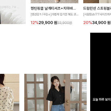
완성해주는 7부 블
헨틴링클 날개티셔츠+치마바지SET
드람린넨 스트링블
 스타일링을 연출하
[텐션감↑/구김↓]가볍게 입기만 해도 코
[시원함🧊/77사이즈까
디가 완성되는 세트 아이템으로, 자연스럽
한 텍스처가 돋보이는 블
12%
29,900
원
20%
34,900
원
33,900원
게 퍼지는 프릴 날개 소매가 우아한 포인트
없는 슬릿 카라 디자인이
를 더해드립니다💕 잔잔한 링클 텍스처 소
원하게 연출해드립니다 
재와 편안한 허리밴딩으로 하루 종일 산뜻
하고 쾌적하게 즐겨보세요!
오늘 하루 보지