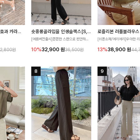
[재구매율1위] 냉감효과 카라니트
숏중롱골라입을 인생슬랙스[S,M,L,XL사이즈]
로즐리본 러플블라우스
[여름버전출시]쫀쫀한 스판으로 편안하게
[쉬폰소재/여리여리]우아한 리
필요가 없어요!얇
착용되어 누구나 입기 좋은 데일리 슬랙스!
연스럽게 흐르는 러플 디테일
10%
32,900
원
13%
38,900
원
32,800원
36,500원
44,
여름에도 시원하게
숏·기본·롱 기장과 와이드·부츠컷 핏까지 취
분위기를 더해주는 블라우스 
다
향에 맞게 선택할 수 있어 더욱 만족스러워
한 소재감과 여유롭게 떨어지
요
얼굴까지 화사해 보이며 세련
좋아요