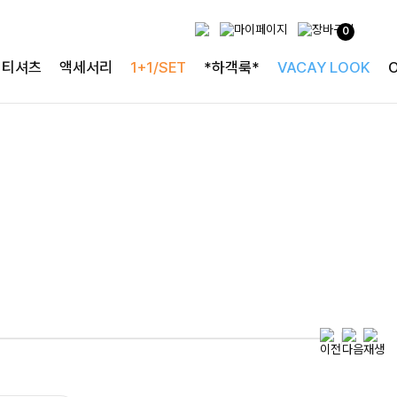
0
특별한 날을 빛내는
티셔츠
액세서리
1+1/SET
*하객룩*
VACAY LOOK
하객룩의 정석
로즐리본 러플블라우스