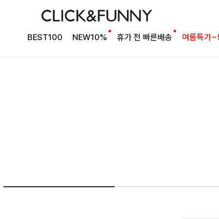
여름의 끝을 완성할
BEST100
NEW10%
휴가 전 빠른배송
여름특가~
감각적인 원피스
셀퍼프 셔링원피스