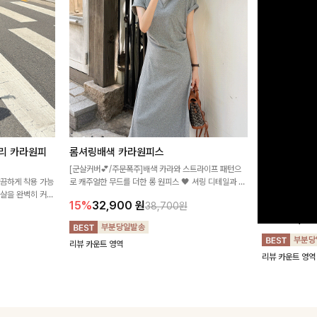
리 카라원피
롬셔링배색 카라원피스
[비율만점/
스
[군살커버💕/주문폭주]배색 카라와 스트라이프 패턴으
깔끔하게 착용 가능
로 캐주얼한 무드를 더한 롱 원피스 🖤 셔링 디테일과 쫀
고급스러운 플라
군살을 완벽히 커버
쫀한 스판 소재로 편안하면서도 여성스럽게 연출돼요
서 세련된 분위기
15%
32,900
원
38,700원
림하게 핏을 조절
12%
32,4
리뷰 카운트 영역
리뷰 카운트 영역