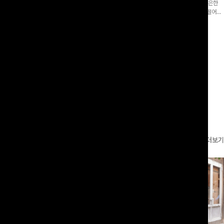
증👍]누구나 갖고 싶어할 슬랙스:)베이
[바스락소재💙/8부기장]사이드 버튼 디테일이 은은한
로 이쁜 핏 연출은 물론,쫀쫀한 스판끼
포인트가 되어주는 와이드 팬츠입니다. 여유롭게 떨어지
하게!
는 실루엣과 가볍게 바스락거리는 소재감으로 시원하고
00
원
14%
42,900
원
37,300원
49,800원
편안하게 즐기기 좋은 아이템-
리뷰 카운트 영역
더보기