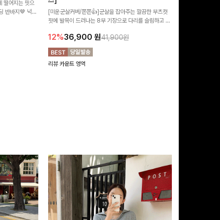
즈]
 떨어지는 핏으
[MADE/후기인
 반바지🤎 넉넉
[미운군살커버/쫀쫀👍]군살을 잡아주는 깔끔한 부츠컷
직하지만 부츠컷으
여행룩까지 활용도
핏에 발목이 드러나는 8부 기장으로 다리를 슬림하고 길
로 하루종일 편안
20%
29,9
어보이게 만들어주며 생지 소재로 멋을 더한 데님팬츠에
12%
36,900
원
41,900원
요~!
리뷰 카운트 영역
리뷰 카운트 영역