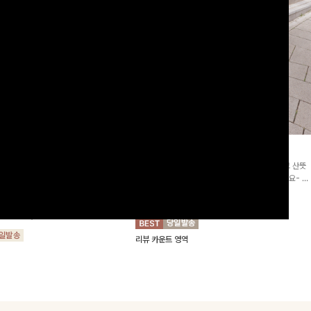
2차리오더]뮨스트링 플라워원피
딘젤퍼프 스트라이프원피스
[청순무드/체형커버]꾸안꾸 무드의 정석🤍 가볍고 산뜻
워 패턴과 랩 디자인으로 여성스러우면
한 착용감으로 여름 내내 손이 자주 가는 원피스예요- 은
를 더해주며 스트링이 내장되어있어 슬
은한 스트라이프 패턴과 여유로운 핏이 만나 편안함은 물
10%
64,900
원
72,100원
할 수 있어요🤍
론, 고급스러운 분위기까지 더해드립니다
00
원
36,800원
리뷰 카운트 영역