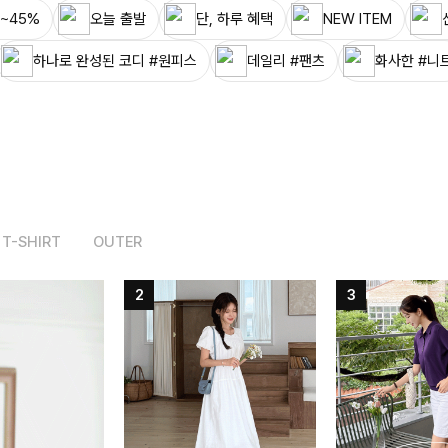
~45%
오늘 출발
단, 하루 혜택
NEW ITEM
하나로 완성된 코디 #원피스
데일리 #팬츠
화사한 #니
T-SHIRT
OUTER