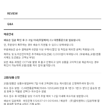
REVIEW
Q&A
배송안내
배송은 입금 확인 후 2~3일 이내(주말제외) CJ 대한통운으로 발송됩니다.
단, 주문량이 폭주하는 경우 배송이 지연될 수 있으니 양해바랍니다.
무료배송은 순수 결제금액 6만원 이상 구매시(할인 및 적립금 제외한 금액) 적용됩니다.
제주도 및 도서산간지역은 추가배송비(도선료) 3,000원이 부과됩니다. (무료배송,교환/반품
시에도 도선료는 고객님 부담)
모든 배송 과정은 CCTV로 촬영 후 출고 진행되고 있어 상품을 고의적으로 훼손하시는 경우
확인이 가능하며 교환/반품 처리 절대 불가합니다.
교환/반품 신청
교환/반품은 상품수령일부터 7일 이내 고객센터 또는 게시판으로 신청해주셔야 합니다.
회수 접수 방법 : CJ대한통운택배(1588-1255)ARS 연결 후 1번 ▷ 1번 ▷ 받으신 운송장 번
호 등록 ▷ 착불로 선택 ▷ 회수접수 완료
회수 접수 후 대한통운 담당 기사가 주말 제외 1-2일 이내에 회수지로 방문합니다.
배송비 입금계좌 : 국민은행 512637-01-001048 / 예금주 : (주)클릭앤퍼니 (입금자명 옆
에 휴대폰 뒷번호 4자리 기재 요청)