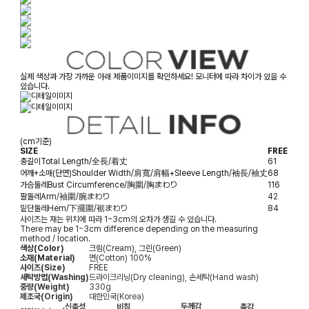
실제 색상과 가장 가까운 아래 제품이미지를 확인하세요! 모니터에 따라 차이가 있을 수
있습니다.
(cm기준)
SIZE
FREE
총길이
Total Length/全長/着丈
61
어깨+소매(단면)
Shoulder Width/肩寬/肩幅+Sleeve Length/袖長/袖丈
68
가슴둘레
Bust Circumference/胸圍/胸まわり
116
팔둘레
Arm/袖圍/腕まわり
42
밑단둘레
Hem/下擺圍/裾まわり
84
사이즈는 재는 위치에 따라 1~3cm의 오차가 생길 수 있습니다.
There may be 1~3cm difference depending on the measuring
method / location.
색상(Color)
크림(Cream), 그린(Green)
소재(Material)
면(Cotton) 100%
사이즈(Size)
FREE
세탁방법(Washing)
드라이크리닝(Dry cleaning), 손세탁(Hand wash)
중량(Weight)
330g
제조국(Origin)
대한민국(Korea)
두께감
신축성
비침
촉감