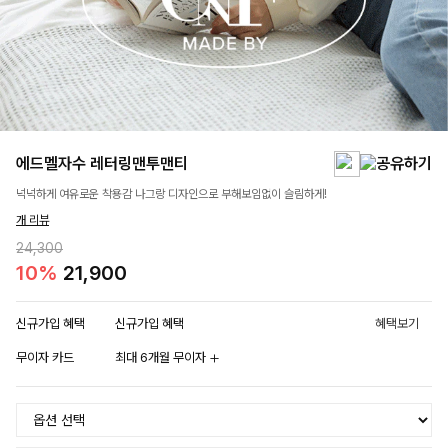
에드멜자수 레터링맨투맨티
넉넉하게 여유로운 착용감 나그랑 디자인으로 부해보임없이 슬림하게!
개 리뷰
24,300
10%
21,900
신규가입 혜택
신규가입 혜택
혜택보기
무이자 카드
최대 6개월 무이자