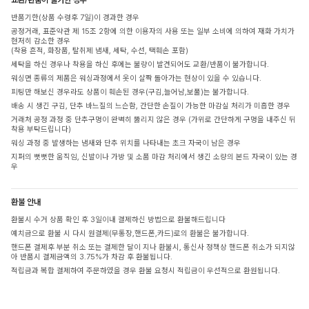
반품기한(상품 수령후 7일)이 경과한 경우
공정거래, 표준약관 제 15조 2항에 의한 이용자의 사용 또는 일부 소비에 의하여 재화 가치가
현저히 감소한 경우
(착용 흔적, 화장품, 탈취제 냄새, 세탁, 수선, 택훼손 포함)
세탁을 하신 경우나 착용을 하신 후에는 불량이 발견되어도 교환/반품이 불가합니다.
워싱면 종류의 제품은 워싱과정에서 옷이 살짝 돌아가는 현상이 있을 수 있습니다.
피팅만 해보신 경우라도 상품이 훼손된 경우(구김,늘어남,보풀)는 불가합니다.
배송 시 생긴 구김, 단추 바느질의 느슨함, 간단한 손질이 가능한 마감실 처리가 미흡한 경우
거래처 공정 과정 중 단추구멍이 완벽히 뚫리지 않은 경우 (가위로 간단하게 구멍을 내주신 뒤
착용 부탁드립니다)
워싱 과정 중 발생하는 냄새와 단추 위치를 나타내는 초크 자국이 남은 경우
지퍼의 뻣뻣한 움직임, 신발이나 가방 및 소품 마감 처리에서 생긴 소량의 본드 자국이 있는 경
우
환불 안내
환불시 수거 상품 확인 후 3일이내 결제하신 방법으로 환불해드립니다
예치금으로 환불 시 다시 원결제(무통장,핸드폰,카드)로의 환불은 불가합니다.
핸드폰 결제후 부분 취소 또는 결제한 달이 지나 환불시, 통신사 정책상 핸드폰 취소가 되지않
아 반품시 결제금액의 3.75%가 차감 후 환불됩니다.
적립금과 복합 결제하여 주문하였을 경우 환불 요청시 적립금이 우선적으로 환원됩니다.