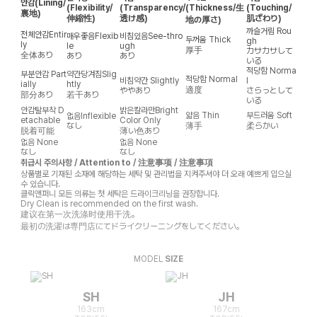
안감
(Lining/
(Flexibility/
(Transparency/
(Thickness/生
(Touching/
裏地)
伸縮性)
透け感)
肌ざわり)
地の厚さ)
까슬거림
Rou
전체안감
Entir
매우좋음
Flexib
비침있음
See-thro
두꺼움
Thick
gh
ly
le
ugh
厚手
カサカサして
全体あり
あり
あり
いる
적당함
Norma
부분안감
Part
약간당겨짐
Slig
적당함
Normal
비침약간
Slightly
l
ially
htly
適度
ややあり
さらっとして
部分あり
若干あり
いる
안감탈부착
D
밝은칼라만
Bright
얇음
Thin
부드러움
Soft
없음
Inflexible
etachable
Color Only
なし
薄手
柔らかい
脱着可能
薄い色あり
없음
None
없음
None
なし
なし
취급시 주의사항 / Attention to / 注意事项 / 注意事項
상품별로 기재된 소재에 해당하는 세탁 및 관리법을 지켜주셔야 더 오래 예쁘게 입으실
수 있습니다.
클릭앤퍼니 모든 의류는 첫 세탁은 드라이크리닝을 권장합니다.
Dry Clean is recommended on the first wash.
建议在第一次洗涤时使用干洗。
最初の洗濯は専門店にてドライクリーニングをしてください。
MODEL
SIZE
SH
JH
163cm
167cm