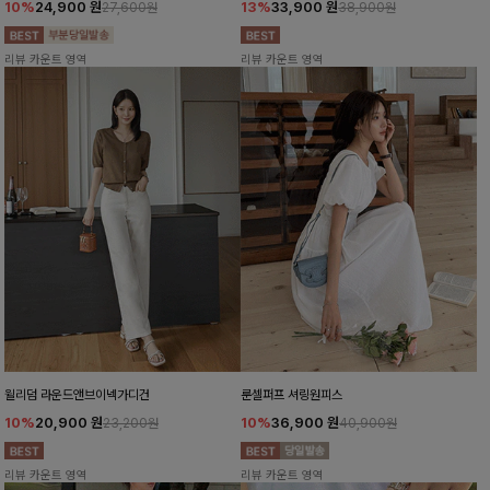
10%
24,900
원
13%
33,900
원
27,600원
38,900원
리뷰 카운트 영역
리뷰 카운트 영역
윌리덤 라운드앤브이넥가디건
룬셀퍼프 셔링원피스
10%
20,900
원
10%
36,900
원
23,200원
40,900원
리뷰 카운트 영역
리뷰 카운트 영역