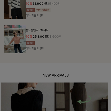
10%
31,900
원
35,400원
리뷰 카운트 영역
셀드펜던트 7부니트
10%
25,800
원
28,600원
리뷰 카운트 영역
NEW ARRIVALS