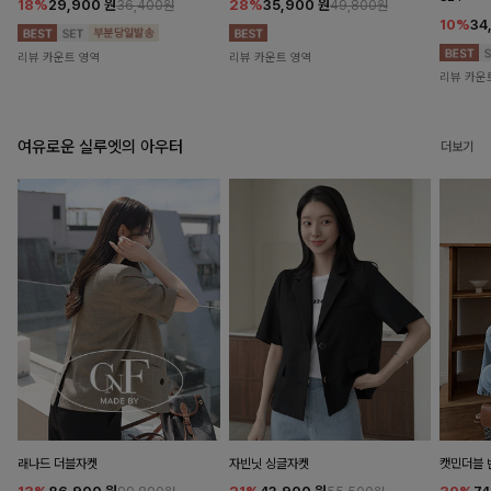
18%
29,900
원
28%
35,900
원
36,400원
49,800원
10%
34
리뷰 카운트 영역
리뷰 카운트 영역
리뷰 카운
여유로운 실루엣의 아우터
더보기
래나드 더블자켓
자빈닛 싱글자켓
캣민더블 