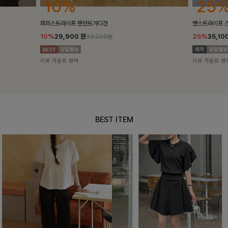
25%
10%
밴스트라이프 스트링원피스
[5천장돌파/C
25%
35,100
원
10%
34,90
46,800원
리뷰 카운트 영역
리뷰 카운트 영
BEST ITEM