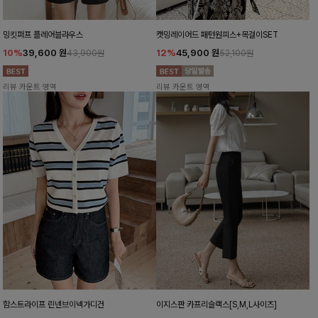
밍킷퍼프 플레어블라우스
캣밍레이어드 패턴원피스+목걸이SET
10%
39,600
원
12%
45,900
원
43,900원
52,100원
리뷰 카운트 영역
리뷰 카운트 영역
함스트라이프 린넨브이넥가디건
이지스판 카프리슬랙스[S,M,L사이즈]