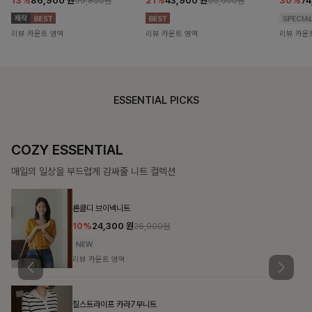
13%
86,900
원
21%
43,900
원
30%
7
99,800원
55,500원
리뷰 카운트 영역
리뷰 카운트 영역
리뷰 카운
ESSENTIAL PICKS
COZY ESSENTIAL
매일의 일상을 부드럽게 감싸줄 니트 컬렉션
론클디 브이넥니트
10%
24,300
원
26,900원
리뷰 카운트 영역
칠스트라이프 카라7부니트