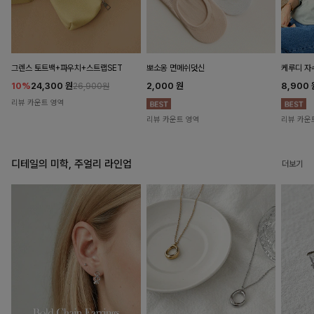
뽀소옹 면메쉬덧신
그렌스 토트백+파우치+스트랩SET
케루디 자
2,000
원
10%
24,300
원
8,900
26,900원
리뷰 카운트 영역
리뷰 카운트 영역
리뷰 카운
디테일의 미학, 주얼리 라인업
더보기