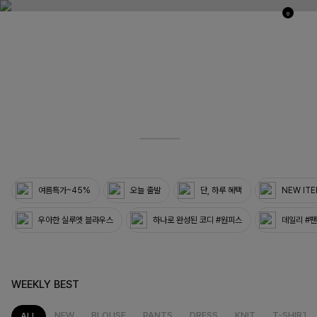
0
03
33
여름특가~45%
오늘 출발
단, 하루 혜택
NEW IT
우아한 실루엣 블라우스
하나로 완성된 코디 #원피스
데일리 #
WEEKLY BEST
NEW
BLOUSE
PANTS
DRESS
KNIT
T-SHIRT
ALL