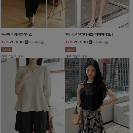
릴픈배색 링클블라우스
헨틴링클 날개티셔츠+치마바지SET
12%
29,900
원
12%
29,900
원
33,900원
33,900원
리뷰 카운트 영역
리뷰 카운트 영역