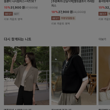
블룬티 나시원피스+셔츠SET
[주문폭주/군살삭제]젤링클프리 카라원
롬셔링배
피스
15%
31,900
원
15%
32
37,500원
18%
27,900
원
34,000원
리뷰 카운트 영역
리뷰 카운
리뷰 카운트 영역
다시 찾게되는 니트
더보기