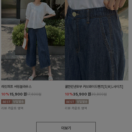
레킷퍼프 셔링블라우스
쿨한린넨8부 커브와이드팬츠[S,M,L사이즈]
10%
15,900
원
10%
35,900
원
17,600원
39,800원
리뷰 카운트 영역
리뷰 카운트 영역
더보기