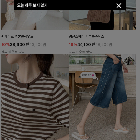
오늘 하루 보지 않기
펌레이스 리본블라우스
럽틸스퀘어 리본블라우스
10%
39,600
원
10%
44,100
원
43,900원
48,900원
리뷰 카운트 영역
리뷰 카운트 영역