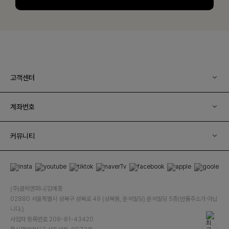
고객센터
계좌번호
커뮤니티
(주)클릭앤퍼니/김예중
02880 서울특별시 성북구 성북로 49 (성북동, 운석빌딩) 운석빌딩 5층(반품주소가 아닙
니다.)
사업자 등록번호 209-81-43420