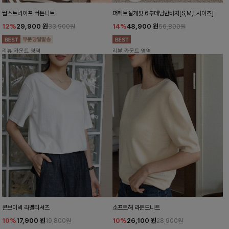
월스트라이프 버튼니트
퍼펙트절개핏 6부데님반바지[S,M,L사이즈]
12%
29,900
원
14%
48,900
원
33,900원
56,800원
리뷰 카운트 영역
리뷰 카운트 영역
콘브이넥 라벨티셔츠
소프트해 라운드니트
10%
17,900
원
10%
26,100
원
19,800원
28,900원