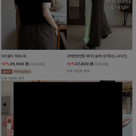
더리골지 카라니트
강력한편안함 와이드슬랙스[FREE,L사이즈]
12%
29,900
원
10%
37,800
원
33,900원
41,900원
리뷰 카운트 영역
리뷰 카운트 영역