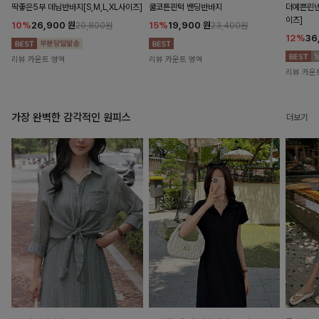
딱좋은5부 데님반바지[S,M,L,XL사이즈]
쿨코튼핀턱 밴딩반바지
더예쁜린넨
이즈]
10%
26,900
원
15%
19,900
원
29,800원
23,400원
12%
36
리뷰 카운트 영역
리뷰 카운트 영역
리뷰 카운
가장 완벽한 감각적인 원피스
더보기