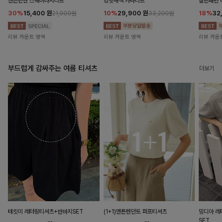
앤즌린넨 스퀘어나시니트
킹밋배색 카라니트
캘핀패턴 
30%
15,400
원
10%
29,900
원
18%
32
21,900원
33,200원
리뷰 카운트 영역
리뷰 카운트 영역
리뷰 카운
부드럽게 감싸주는 여름 티셔츠
더보기
테킷미 레터링티셔츠+반바지SET
(1+1)앤튼펜던트 퍼프티셔츠
밍디아 
SET