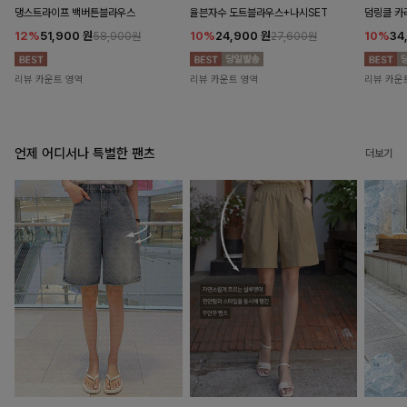
댕스트라이프 백버튼블라우스
율븐자수 도트블라우스+나시SET
덤링클 카
12%
51,900
원
10%
24,900
원
10%
34
58,900원
27,600원
리뷰 카운트 영역
리뷰 카운트 영역
리뷰 카운
언제 어디서나 특별한 팬츠
더보기