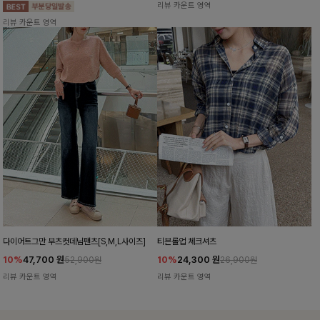
리뷰 카운트 영역
리뷰 카운트 영역
다이어트그만 부츠컷데님팬츠[S,M,L사이즈]
티븐롤업 체크셔츠
10%
47,700
원
10%
24,300
원
52,900원
26,900원
리뷰 카운트 영역
리뷰 카운트 영역