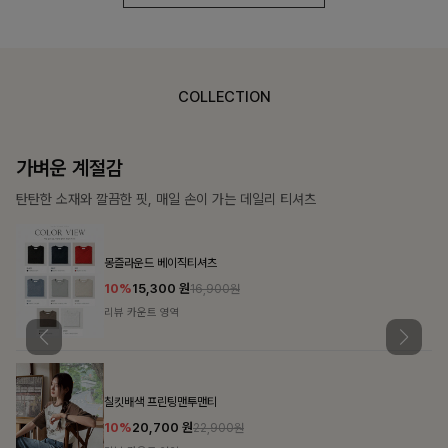
COLLECTION
가장 쉬운 코디
특별한 날부터 일상까지 함께하는 룩
쥬빌스트링 포켓원피스
17%
48,900
원
58,900원
리뷰 카운트 영역
블룬티 나시원피스+셔츠SET
15%
31,900
원
37,500원