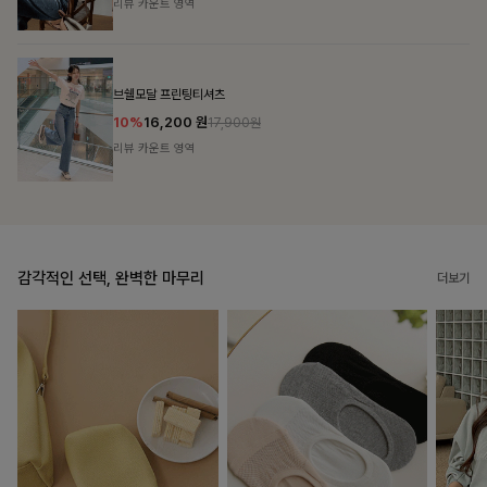
리뷰 카운트 영역
캣시어서커 버튼카라원피스+벨트SET
16%
79,900
원
95,100원
리뷰 카운트 영역
감각적인 선택, 완벽한 마무리
더보기