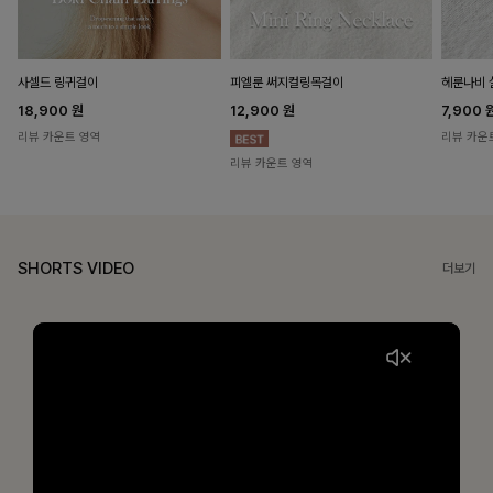
헤룬나비 
사셀드 링귀걸이
피엘룬 써지컬링목걸이
7,900
18,900
원
12,900
원
리뷰 카운
리뷰 카운트 영역
리뷰 카운트 영역
SHORTS VIDEO
더보기