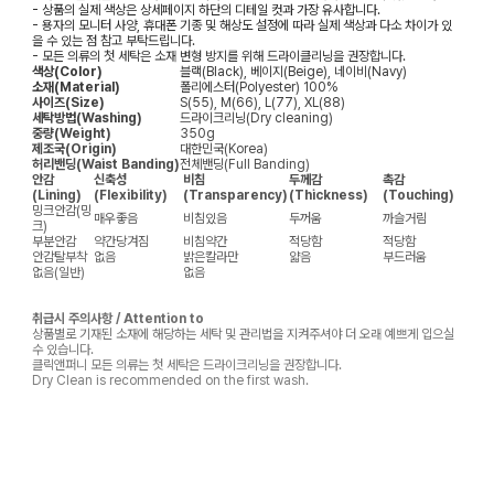
- 상품의 실제 색상은 상세페이지 하단의 디테일 컷과 가장 유사합니다.
- 용자의 모니터 사양, 휴대폰 기종 및 해상도 설정에 따라 실제 색상과 다소 차이가 있
을 수 있는 점 참고 부탁드립니다.
- 모든 의류의 첫 세탁은 소재 변형 방지를 위해 드라이클리닝을 권장합니다.
색상(Color)
블랙(Black), 베이지(Beige), 네이비(Navy)
소재(Material)
폴리에스터(Polyester) 100%
사이즈(Size)
S(55), M(66), L(77), XL(88)
세탁방법(Washing)
드라이크리닝(Dry cleaning)
중량(Weight)
350g
제조국(Origin)
대한민국(Korea)
허리밴딩(Waist Banding)
전체밴딩(Full Banding)
안감
신축성
비침
두께감
촉감
(Lining)
(Flexibility)
(Transparency)
(Thickness)
(Touching)
밍크안감(밍
매우좋음
비침있음
두꺼움
까슬거림
크)
부분안감
약간당겨짐
비침약간
적당함
적당함
안감탈부착
없음
밝은칼라만
얇음
부드러움
없음(일반)
없음
취급시 주의사항 / Attention to
상품별로 기재된 소재에 해당하는 세탁 및 관리법을 지켜주셔야 더 오래 예쁘게 입으실
수 있습니다.
클릭앤퍼니 모든 의류는 첫 세탁은 드라이크리닝을 권장합니다.
Dry Clean is recommended on the first wash.