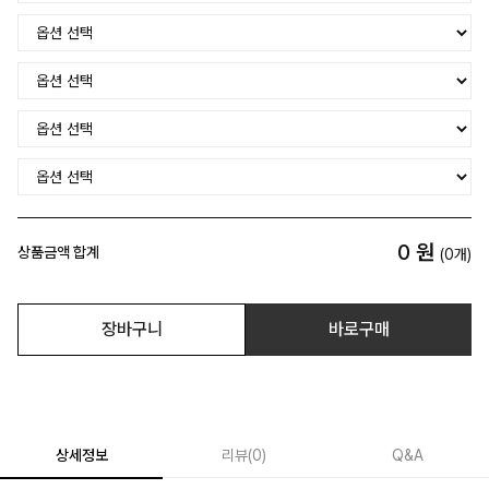
0
원
상품금액 합계
(
0
개)
장바구니
바로구매
상세정보
리뷰
(
0
)
Q&A