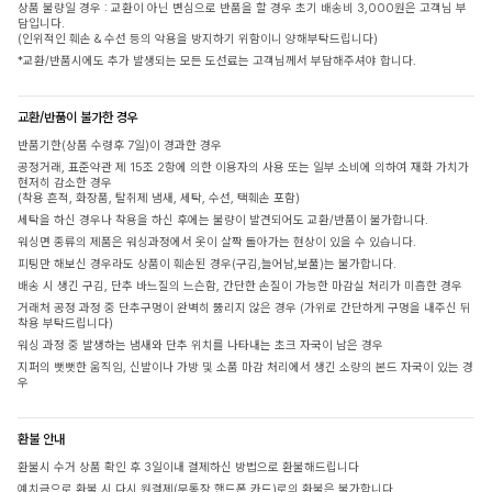
상품 불량일 경우 : 교환이 아닌 변심으로 반품을 할 경우 초기 배송비 3,000원은 고객님 부
담입니다.
(인위적인 훼손 & 수선 등의 악용을 방지하기 위함이니 양해부탁드립니다)
*교환/반품시에도 추가 발생되는 모든 도선료는 고객님께서 부담해주셔야 합니다.
교환/반품이 불가한 경우
반품기한(상품 수령후 7일)이 경과한 경우
공정거래, 표준약관 제 15조 2항에 의한 이용자의 사용 또는 일부 소비에 의하여 재화 가치가
현저히 감소한 경우
(착용 흔적, 화장품, 탈취제 냄새, 세탁, 수선, 택훼손 포함)
세탁을 하신 경우나 착용을 하신 후에는 불량이 발견되어도 교환/반품이 불가합니다.
워싱면 종류의 제품은 워싱과정에서 옷이 살짝 돌아가는 현상이 있을 수 있습니다.
피팅만 해보신 경우라도 상품이 훼손된 경우(구김,늘어남,보풀)는 불가합니다.
배송 시 생긴 구김, 단추 바느질의 느슨함, 간단한 손질이 가능한 마감실 처리가 미흡한 경우
거래처 공정 과정 중 단추구멍이 완벽히 뚫리지 않은 경우 (가위로 간단하게 구멍을 내주신 뒤
착용 부탁드립니다)
워싱 과정 중 발생하는 냄새와 단추 위치를 나타내는 초크 자국이 남은 경우
지퍼의 뻣뻣한 움직임, 신발이나 가방 및 소품 마감 처리에서 생긴 소량의 본드 자국이 있는 경
우
환불 안내
환불시 수거 상품 확인 후 3일이내 결제하신 방법으로 환불해드립니다
예치금으로 환불 시 다시 원결제(무통장,핸드폰,카드)로의 환불은 불가합니다.