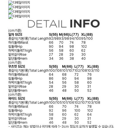
(cm기준)
일자 SIZE
S(55)
M(66)
L(77)
XL(88)
총길이(기본/롱)
Total Length
92/98
93/98
94/100
95/100
허리둘레
Waist
66
70
74
78
힙둘레
Hip
90
94
98
102
허벅지둘레
Thigh
56
58
60
62
밑위길이
Rise
27
28
29
30
밑단둘레
Hem
34
36
38
40
(cm기준)
부츠컷 SIZE
S(55)
M(66)
L(77)
XL(88)
총길이(기본/롱)
Total Length
100/106
101/107
102/108
103/110
허리둘레
Waist
64
68
72
76
힙둘레
Hip
86
90
94
98
허벅지둘레
Thigh
54
56
58
60
밑위길이
Rise
28
29
30
31
밑단둘레
Hem
46
48
50
52
(cm기준)
와이드 SIZE
S(55)
M(66)
L(77)
XL(88)
총길이(기본/롱)
Total Length
100/105
101/106
102/107
103/108
허리둘레
Waist
66
70
74
78
힙둘레
Hip
92
96
100
102
허벅지둘레
Thigh
58
60
62
64
밑위길이
Rise
28
29
30
31
밑단둘레
Hem
46
48
50
52
- 사이즈는 재는 방법이나 위치에 따라 1~3cm 정도의 오차가 발생할 수 있습니다.