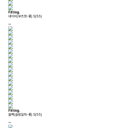
Fitting.
네이비(부츠컷-롱) S(55)
ㅡ
Fitting.
블랙(슬림일자-롱) S(55)
ㅡ