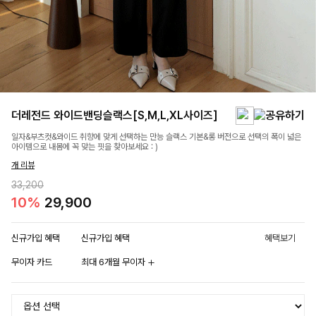
더레전드 와이드밴딩슬랙스[S,M,L,XL사이즈]
일자&부츠컷&와이드 취향에 맞게 선택하는 만능 슬랙스 기본&롱 버전으로 선택의 폭이 넓은
아이템으로 내몸에 꼭 맞는 핏을 찾아보세요 : )
개 리뷰
33,200
10%
29,900
신규가입 혜택
신규가입 혜택
혜택보기
무이자 카드
최대 6개월 무이자