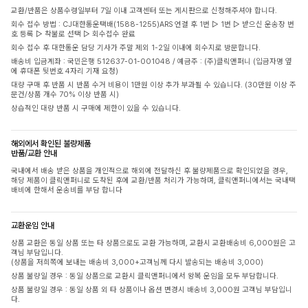
교환/반품은 상품수령일부터 7일 이내 고객센터 또는 게시판으로 신청해주셔야 합니다.
회수 접수 방법 : CJ대한통운택배(1588-1255)ARS 연결 후 1번 ▷ 1번 ▷ 받으신 운송장 번
호 등록 ▷ 착불로 선택 ▷ 회수접수 완료
회수 접수 후 대한통운 담당 기사가 주말 제외 1-2일 이내에 회수지로 방문합니다.
배송비 입금계좌 : 국민은행 512637-01-001048 / 예금주 : (주)클릭앤퍼니 (입금자명 옆
에 휴대폰 뒷번호 4자리 기재 요청)
대량 구매 후 반품 시 반품 수거 비용이 1만원 이상 추가 부과될 수 있습니다. (30만원 이상 주
문건/상품 개수 70% 이상 반품 시)
상습적인 대량 반품 시 구매에 제한이 있을 수 있습니다.
해외에서 확인된 불량제품
반품/교환 안내
국내에서 배송 받은 상품을 개인적으로 해외에 전달하신 후 불량제품으로 확인되었을 경우,
해당 제품이 클릭앤퍼니로 도착된 후에 교환/반품 처리가 가능하며, 클릭앤퍼니에서는 국내택
배비에 한해서 운송비를 부담 합니다
교환운임 안내
상품 교환은 동일 상품 또는 타 상품으로도 교환 가능하며, 교환시 교환배송비 6,000원은 고
객님 부담입니다.
(상품을 저희쪽에 보내는 배송비 3,000+고객님께 다시 발송되는 배송비 3,000)
상품 불량일 경우 : 동일 상품으로 교환시 클릭앤퍼니에서 왕복 운임을 모두 부담합니다.
상품 불량일 경우 : 동일 상품 외 타 상품이나 옵션 변경시 배송비 3,000원 고객님 부담입니
다.