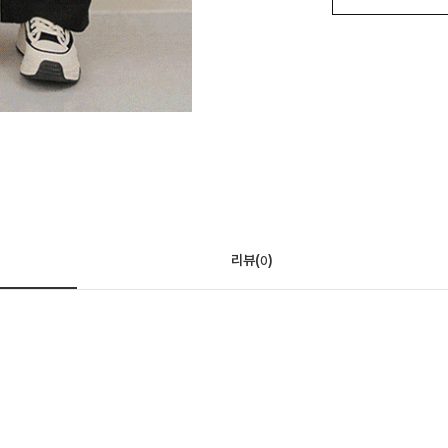
리뷰(
)
0