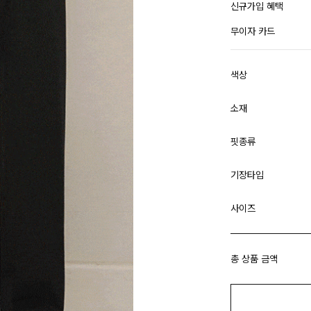
신규가입 혜택
무이자 카드
색상
소재
핏종류
기장타입
사이즈
총 상품 금액