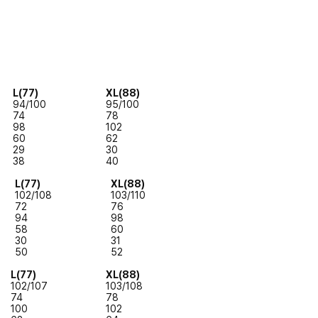
L(77)
XL(88)
94/100
95/100
74
78
98
102
60
62
29
30
38
40
L(77)
XL(88)
102/108
103/110
72
76
94
98
58
60
30
31
50
52
L(77)
XL(88)
102/107
103/108
74
78
100
102