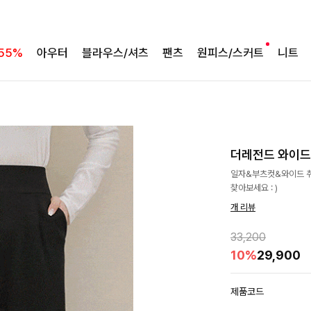
55%
아우터
블라우스/셔츠
팬츠
원피스/스커트
니트
더레전드 와이드밴
일자&부츠컷&와이드 취
찾아보세요 : )
개 리뷰
33,200
10%
29,900
제품코드