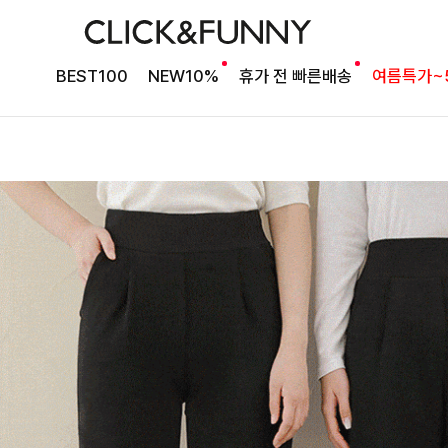
BEST100
NEW10%
휴가 전 빠른배송
여름특가~