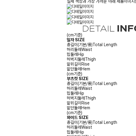
실제 색상과 가장 가까운 아래 제품이미지를
(cm기준)
일자 SIZE
총길이(기본/롱)
Total Length
허리둘레
Waist
힙둘레
Hip
허벅지둘레
Thigh
밑위길이
Rise
밑단둘레
Hem
(cm기준)
부츠컷 SIZE
총길이(기본/롱)
Total Length
허리둘레
Waist
힙둘레
Hip
허벅지둘레
Thigh
밑위길이
Rise
밑단둘레
Hem
(cm기준)
와이드 SIZE
총길이(기본/롱)
Total Length
허리둘레
Waist
힙둘레
Hip