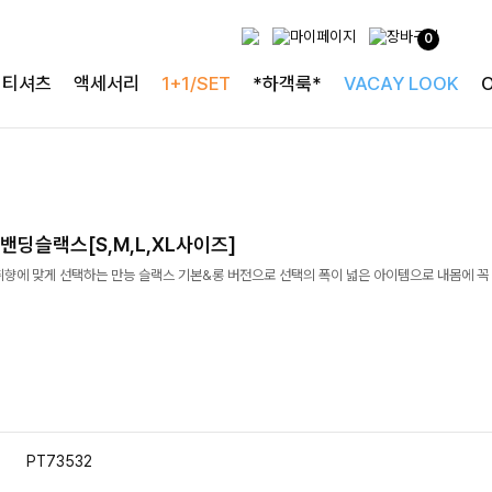
0
티셔츠
액세서리
1+1/SET
*하객룩*
VACAY LOOK
딩슬랙스[S,M,L,XL사이즈]
향에 맞게 선택하는 만능 슬랙스 기본&롱 버전으로 선택의 폭이 넓은 아이템으로 내몸에 꼭
PT73532