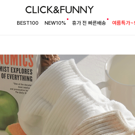
BEST100
NEW10%
휴가 전 빠른배송
여름특가~