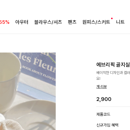
55%
아우터
블라우스/셔츠
팬츠
원피스/스커트
니트
에브리픽 골지
베이직한 디자인과 컬러
요!
개 리뷰
2,900
제품코드
신규가입 혜택