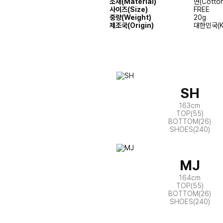
소재(Material)
면(Cotto
사이즈(Size)
FREE
중량(Weight)
20g
제조국(Origin)
대한민국(K
SH
163cm
TOP(55)
BOTTOM(26)
SHOES(240)
MJ
164cm
TOP(55)
BOTTOM(26)
SHOES(240)