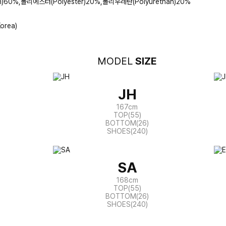
n)60%,폴리에스터(Polyester)20%,폴리우레탄(Polyurethan)20%
orea)
MODEL
SIZE
JH
167cm
TOP(55)
BOTTOM(26)
SHOES(240)
SA
168cm
TOP(55)
BOTTOM(26)
SHOES(240)