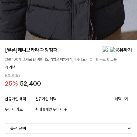
[웰론]레니브카라 패딩점퍼
웰론 100% 소재로 한 겨울에도 가볍고 따뜻하게,퍼카라로 러블리한 무드 한 스푼~
개 리뷰
69,800
25%
52,400
신규가입 혜택
신규가입 혜택
혜택보기
무이자 카드
최대 6개월 무이자