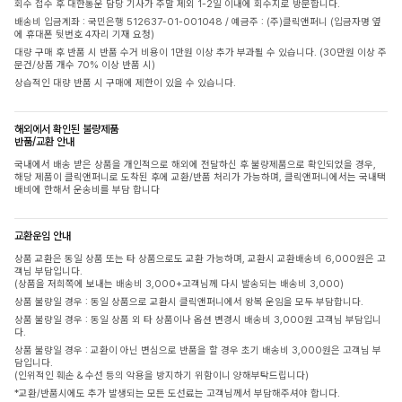
회수 접수 후 대한통운 담당 기사가 주말 제외 1-2일 이내에 회수지로 방문합니다.
배송비 입금계좌 : 국민은행 512637-01-001048 / 예금주 : (주)클릭앤퍼니 (입금자명 옆
에 휴대폰 뒷번호 4자리 기재 요청)
대량 구매 후 반품 시 반품 수거 비용이 1만원 이상 추가 부과될 수 있습니다. (30만원 이상 주
문건/상품 개수 70% 이상 반품 시)
상습적인 대량 반품 시 구매에 제한이 있을 수 있습니다.
해외에서 확인된 불량제품
반품/교환 안내
국내에서 배송 받은 상품을 개인적으로 해외에 전달하신 후 불량제품으로 확인되었을 경우,
해당 제품이 클릭앤퍼니로 도착된 후에 교환/반품 처리가 가능하며, 클릭앤퍼니에서는 국내택
배비에 한해서 운송비를 부담 합니다
교환운임 안내
상품 교환은 동일 상품 또는 타 상품으로도 교환 가능하며, 교환시 교환배송비 6,000원은 고
객님 부담입니다.
(상품을 저희쪽에 보내는 배송비 3,000+고객님께 다시 발송되는 배송비 3,000)
상품 불량일 경우 : 동일 상품으로 교환시 클릭앤퍼니에서 왕복 운임을 모두 부담합니다.
상품 불량일 경우 : 동일 상품 외 타 상품이나 옵션 변경시 배송비 3,000원 고객님 부담입니
다.
상품 불량일 경우 : 교환이 아닌 변심으로 반품을 할 경우 초기 배송비 3,000원은 고객님 부
담입니다.
(인위적인 훼손 & 수선 등의 악용을 방지하기 위함이니 양해부탁드립니다)
*교환/반품시에도 추가 발생되는 모든 도선료는 고객님께서 부담해주셔야 합니다.