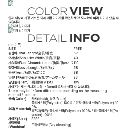
실제 색상과 가장 가까운 아래 제품이미지를 확인하세요! 모니터에 따라 차이가 있을 수
있습니다.
(cm기준)
SIZE
FREE
총길이
Total Length/全長/着丈
57
어깨넓이
Shoulder Width/肩寬/肩幅
43
가슴둘레
Bust Circumference/胸圍/胸まわり
110
팔길이
Sleeve Length/袖長/袖丈
58
팔둘레
Arm/袖圍/袖まわり
38
암홀너비
Armhole/肩腋寬/アームホール
23
밑단둘레
Hem/下擺圍/裾まわり
109
사이즈는 재는 위치에 따라 1~3cm의 오차가 생길 수 있습니다.
There may be 1~3cm difference depending on the measuring
method / location.
색상(Color)
카키(Khaki), 블랙(Black)
폴리에스터(Polyester) 100% / 안감-폴리에스터(Polyester) 10
0%
소재(Material)
충전재(웰론)-폴리에스터(Polyester) 100% / 퍼-폴리에스터(Pol
yester) 100%
사이즈(Size)
FREE
세탁방법
드라이크리닝(Dry cleaning)
(Washing)