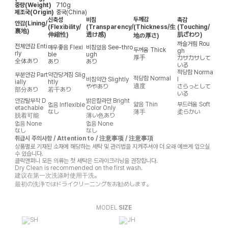
중량(Weight)
710g
제조국(Origin)
중국(China)
두께감
신축성
비침
촉감
안감
(Lining/
(Flexibility/
(Transparency/
(Thickness/生
(Touching/
裏地)
伸縮性)
透け感)
肌ざわり)
地の厚さ)
까슬거림
Rou
전체안감
Enti
매우좋음
Flexi
비침있음
See-thro
두꺼움
Thick
gh
rly
ble
ugh
厚手
カサカサして
全体あり
あり
あり
いる
적당함
Norma
부분안감
Part
약간당겨짐
Slig
적당함
Normal
비침약간
Slightly
l
ially
htly
適度
ややあり
さらっとして
部分あり
若干あり
いる
안감탈부착
D
밝은칼라만
Bright
얇음
Thin
부드러움
Soft
없음
Inflexible
etachable
Color Only
なし
薄手
柔らかい
脱着可能
薄い色あり
없음
None
없음
None
なし
なし
취급시 주의사항 / Attention to / 注意事项 / 注意事項
상품별로 기재된 소재에 해당하는 세탁 및 관리법을 지켜주셔야 더 오래 예쁘게 입으실
수 있습니다.
클릭앤퍼니 모든 의류는 첫 세탁은 드라이크리닝을 권장합니다.
Dry Clean is recommended on the first wash.
建议在第一次洗涤时使用干洗。
最初の洗浄ではドライクリーニングをお勧めします。
MODEL
SIZE