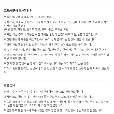
교환/반품이 불가한 경우
반품기한(상품 수령후 7일)이 경과한 경우
공정거래, 표준약관 제 15조 2항에 의한 이용자의 사용 또는 일부 소비에 의하여 재화 가치가
현저히 감소한 경우
(착용 흔적, 화장품, 탈취제 냄새, 세탁, 수선, 택훼손 포함)
세탁을 하신 경우나 착용을 하신 후에는 불량이 발견되어도 교환/반품이 불가합니다.
워싱면 종류의 제품은 워싱과정에서 옷이 살짝 돌아가는 현상이 있을 수 있습니다.
피팅만 해보신 경우라도 상품이 훼손된 경우(구김,늘어남,보풀)는 불가합니다.
배송 시 생긴 구김, 단추 바느질의 느슨함, 간단한 손질이 가능한 마감실 처리가 미흡한 경우
거래처 공정 과정 중 단추구멍이 완벽히 뚫리지 않은 경우 (가위로 간단하게 구멍을 내주신 뒤
착용 부탁드립니다)
워싱 과정 중 발생하는 냄새와 단추 위치를 나타내는 초크 자국이 남은 경우
지퍼의 뻣뻣한 움직임, 신발이나 가방 및 소품 마감 처리에서 생긴 소량의 본드 자국이 있는 경
우
환불 안내
환불시 수거 상품 확인 후 3일이내 결제하신 방법으로 환불해드립니다
예치금으로 환불 시 다시 원결제(무통장,핸드폰,카드)로의 환불은 불가합니다.
핸드폰 결제후 부분 취소 또는 결제한 달이 지나 환불시, 통신사 정책상 핸드폰 취소가 되지않
아 반품시 결제금액의 3.75%가 차감 후 환불됩니다.
적립금과 복합 결제하여 주문하였을 경우 환불 요청시 적립금이 우선적으로 환원됩니다.