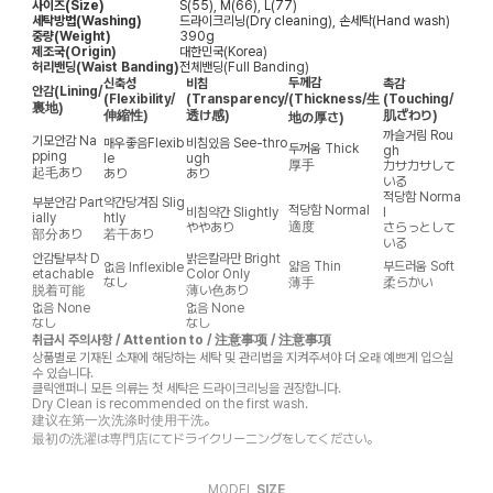
사이즈(Size)
S(55), M(66), L(77)
세탁방법(Washing)
드라이크리닝(Dry cleaning), 손세탁(Hand wash)
중량(Weight)
390g
제조국(Origin)
대한민국(Korea)
허리밴딩(Waist Banding)
전체밴딩(Full Banding)
두께감
신축성
비침
촉감
안감
(Lining/
(Flexibility/
(Transparency/
(Thickness/生
(Touching/
裏地)
伸縮性)
透け感)
肌ざわり)
地の厚さ)
까슬거림
Rou
기모안감
Na
매우좋음
Flexib
비침있음
See-thro
두꺼움
Thick
gh
pping
le
ugh
厚手
カサカサして
起毛あり
あり
あり
いる
적당함
Norma
부분안감
Part
약간당겨짐
Slig
적당함
Normal
비침약간
Slightly
l
ially
htly
適度
ややあり
さらっとして
部分あり
若干あり
いる
안감탈부착
D
밝은칼라만
Bright
얇음
Thin
부드러움
Soft
없음
Inflexible
etachable
Color Only
なし
薄手
柔らかい
脱着可能
薄い色あり
없음
None
없음
None
なし
なし
취급시 주의사항 / Attention to / 注意事项 / 注意事項
상품별로 기재된 소재에 해당하는 세탁 및 관리법을 지켜주셔야 더 오래 예쁘게 입으실
수 있습니다.
클릭앤퍼니 모든 의류는 첫 세탁은 드라이크리닝을 권장합니다.
Dry Clean is recommended on the first wash.
建议在第一次洗涤时使用干洗。
最初の洗濯は専門店にてドライクリーニングをしてください。
MODEL
SIZE