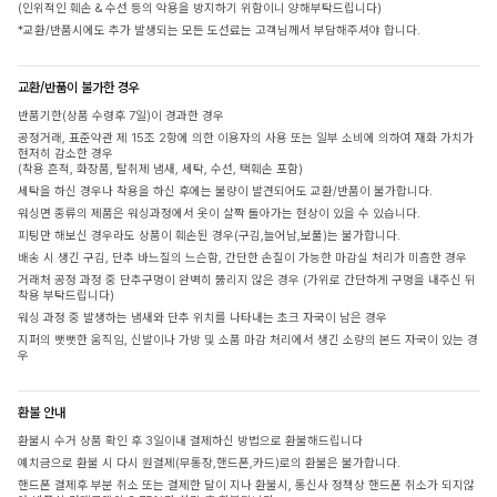
(인위적인 훼손 & 수선 등의 악용을 방지하기 위함이니 양해부탁드립니다)
*교환/반품시에도 추가 발생되는 모든 도선료는 고객님께서 부담해주셔야 합니다.
교환/반품이 불가한 경우
반품기한(상품 수령후 7일)이 경과한 경우
공정거래, 표준약관 제 15조 2항에 의한 이용자의 사용 또는 일부 소비에 의하여 재화 가치가
현저히 감소한 경우
(착용 흔적, 화장품, 탈취제 냄새, 세탁, 수선, 택훼손 포함)
세탁을 하신 경우나 착용을 하신 후에는 불량이 발견되어도 교환/반품이 불가합니다.
워싱면 종류의 제품은 워싱과정에서 옷이 살짝 돌아가는 현상이 있을 수 있습니다.
피팅만 해보신 경우라도 상품이 훼손된 경우(구김,늘어남,보풀)는 불가합니다.
배송 시 생긴 구김, 단추 바느질의 느슨함, 간단한 손질이 가능한 마감실 처리가 미흡한 경우
거래처 공정 과정 중 단추구멍이 완벽히 뚫리지 않은 경우 (가위로 간단하게 구멍을 내주신 뒤
착용 부탁드립니다)
워싱 과정 중 발생하는 냄새와 단추 위치를 나타내는 초크 자국이 남은 경우
지퍼의 뻣뻣한 움직임, 신발이나 가방 및 소품 마감 처리에서 생긴 소량의 본드 자국이 있는 경
우
환불 안내
환불시 수거 상품 확인 후 3일이내 결제하신 방법으로 환불해드립니다
예치금으로 환불 시 다시 원결제(무통장,핸드폰,카드)로의 환불은 불가합니다.
핸드폰 결제후 부분 취소 또는 결제한 달이 지나 환불시, 통신사 정책상 핸드폰 취소가 되지않