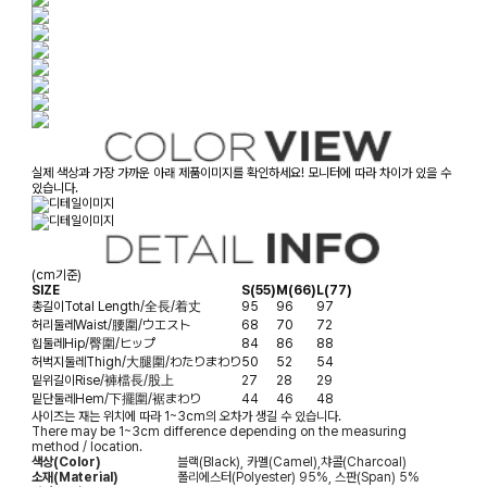
실제 색상과 가장 가까운 아래 제품이미지를 확인하세요! 모니터에 따라 차이가 있을 수
있습니다.
(cm기준)
SIZE
S(55)
M(66)
L(77)
총길이
Total Length/全長/着丈
95
96
97
허리둘레
Waist/腰圍/ウエスト
68
70
72
힙둘레
Hip/臀圍/ヒップ
84
86
88
허벅지둘레
Thigh/大腿圍/わたりまわり
50
52
54
밑위길이
Rise/褲檔長/股上
27
28
29
밑단둘레
Hem/下擺圍/裾まわり
44
46
48
사이즈는 재는 위치에 따라 1~3cm의 오차가 생길 수 있습니다.
There may be 1~3cm difference depending on the measuring
method / location.
색상(Color)
블랙(Black), 카멜(Camel),챠콜(Charcoal)
소재(Material)
폴리에스터(Polyester) 95%, 스판(Span) 5%