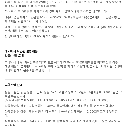
회수 접수 방법 : CJ대한통운택배(1588-1255)ARS 연결 후 1번 ▷ 1번 ▷ 받으신 운송장 번
호 등록 ▷ 착불로 선택 ▷ 회수접수 완료
회수 접수 후 대한통운 담당 기사가 주말 제외 1-2일 이내에 회수지로 방문합니다.
배송비 입금계좌 : 국민은행 512637-01-001048 / 예금주 : (주)클릭앤퍼니 (입금자명 옆
에 휴대폰 뒷번호 4자리 기재 요청)
대량 구매 후 반품 시 반품 수거 비용이 1만원 이상 추가 부과될 수 있습니다. (30만원 이상 주
문건/상품 개수 70% 이상 반품 시)
상습적인 대량 반품 시 구매에 제한이 있을 수 있습니다.
해외에서 확인된 불량제품
반품/교환 안내
국내에서 배송 받은 상품을 개인적으로 해외에 전달하신 후 불량제품으로 확인되었을 경우,
해당 제품이 클릭앤퍼니로 도착된 후에 교환/반품 처리가 가능하며, 클릭앤퍼니에서는 국내택
배비에 한해서 운송비를 부담 합니다
교환운임 안내
상품 교환은 동일 상품 또는 타 상품으로도 교환 가능하며, 교환시 교환배송비 6,000원은 고
객님 부담입니다.
(상품을 저희쪽에 보내는 배송비 3,000+고객님께 다시 발송되는 배송비 3,000)
상품 불량일 경우 : 동일 상품으로 교환시 클릭앤퍼니에서 왕복 운임을 모두 부담합니다.
상품 불량일 경우 : 동일 상품 외 타 상품이나 옵션 변경시 배송비 3,000원 고객님 부담입니
다.
상품 불량일 경우 : 교환이 아닌 변심으로 반품을 할 경우 초기 배송비 3,000원은 고객님 부
담입니다.