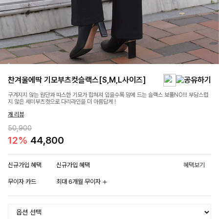
찬겨울에딱 기모부츠컷슬랙스[S,M,L사이즈]
구겨지지 않는 원단과 따스한 기모가 합쳐져 입을수록 맘에 드는 슬랙스 보풀NO!!! 부담스럽
지 않은 세미부츠컷으로 다리라인을 더 아름답게 !
개 리뷰
50,900
12%
44,800
신규가입 혜택
신규가입 혜택
혜택보기
무이자 카드
최대 6개월 무이자