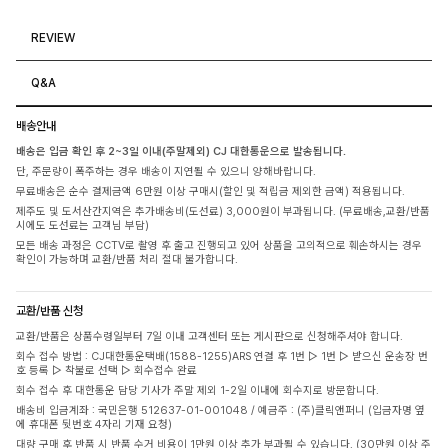
REVIEW
Q&A
배송안내
배송은 입금 확인 후 2~3일 이내(주말제외) CJ 대한통운으로 발송됩니다.
단, 주문량이 폭주하는 경우 배송이 지연될 수 있으니 양해바랍니다.
무료배송은 순수 결제금액 6만원 이상 구매시(할인 및 적립금 제외한 금액) 적용됩니다.
제주도 및 도서산간지역은 추가배송비(도선료) 3,000원이 부과됩니다. (무료배송,교환/반품
시에도 도선료는 고객님 부담)
모든 배송 과정은 CCTV로 촬영 후 출고 진행되고 있어 상품을 고의적으로 훼손하시는 경우
확인이 가능하며 교환/반품 처리 절대 불가합니다.
교환/반품 신청
교환/반품은 상품수령일부터 7일 이내 고객센터 또는 게시판으로 신청해주셔야 합니다.
회수 접수 방법 : CJ대한통운택배(1588-1255)ARS 연결 후 1번 ▷ 1번 ▷ 받으신 운송장 번
호 등록 ▷ 착불로 선택 ▷ 회수접수 완료
회수 접수 후 대한통운 담당 기사가 주말 제외 1-2일 이내에 회수지로 방문합니다.
배송비 입금계좌 : 국민은행 512637-01-001048 / 예금주 : (주)클릭앤퍼니 (입금자명 옆
에 휴대폰 뒷번호 4자리 기재 요청)
대량 구매 후 반품 시 반품 수거 비용이 1만원 이상 추가 부과될 수 있습니다. (30만원 이상 주