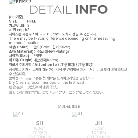
(cm기준)
SIZE
FREE
가로
Width
3
세로
Length
3
사이즈는 재는 위치에 따라 1~3cm의 오차가 생길 수 있습니다.
There may be 1~3cm difference depending on the measuring
method / location.
색상(Color)
골드(Gold), 실버(Silver)
소재(Material)
신주도금(New Plating)
사이즈(Size)
FREE
제조국(Origin)
대한민국(Korea)
취급시 주의사항 / Attention to / 注意事项 / 注意事項
상품별로 기재된 소재에 해당하는 세탁 및 관리법을 지켜주셔야 더 오래 예쁘게 입으실
수 있습니다.
클릭앤퍼니 모든 의류는 첫 세탁은 드라이크리닝을 권장합니다.
Dry Clean is recommended on the first wash.
建议在第一次洗涤时使用干洗。
最初の洗濯は専門店にてドライクリーニングをしてください。
MODEL
SIZE
SH
JH
163cm
167cm
TOP(55)
TOP(55)
BOTTOM(26)
BOTTOM(26)