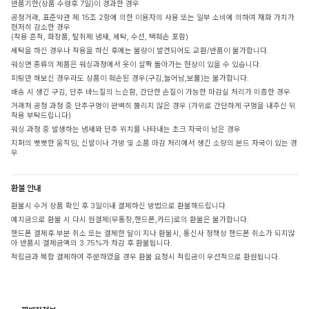
반품기한(상품 수령후 7일)이 경과한 경우
공정거래, 표준약관 제 15조 2항에 의한 이용자의 사용 또는 일부 소비에 의하여 재화 가치가
현저히 감소한 경우
(착용 흔적, 화장품, 탈취제 냄새, 세탁, 수선, 택훼손 포함)
세탁을 하신 경우나 착용을 하신 후에는 불량이 발견되어도 교환/반품이 불가합니다.
워싱면 종류의 제품은 워싱과정에서 옷이 살짝 돌아가는 현상이 있을 수 있습니다.
피팅만 해보신 경우라도 상품이 훼손된 경우(구김,늘어남,보풀)는 불가합니다.
배송 시 생긴 구김, 단추 바느질의 느슨함, 간단한 손질이 가능한 마감실 처리가 미흡한 경우
거래처 공정 과정 중 단추구멍이 완벽히 뚫리지 않은 경우 (가위로 간단하게 구멍을 내주신 뒤
착용 부탁드립니다)
워싱 과정 중 발생하는 냄새와 단추 위치를 나타내는 초크 자국이 남은 경우
지퍼의 뻣뻣한 움직임, 신발이나 가방 및 소품 마감 처리에서 생긴 소량의 본드 자국이 있는 경
우
환불 안내
환불시 수거 상품 확인 후 3일이내 결제하신 방법으로 환불해드립니다
예치금으로 환불 시 다시 원결제(무통장,핸드폰,카드)로의 환불은 불가합니다.
핸드폰 결제후 부분 취소 또는 결제한 달이 지나 환불시, 통신사 정책상 핸드폰 취소가 되지않
아 반품시 결제금액의 3.75%가 차감 후 환불됩니다.
적립금과 복합 결제하여 주문하였을 경우 환불 요청시 적립금이 우선적으로 환원됩니다.