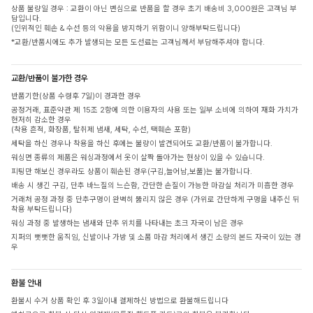
상품 불량일 경우 : 교환이 아닌 변심으로 반품을 할 경우 초기 배송비 3,000원은 고객님 부
담입니다.
(인위적인 훼손 & 수선 등의 악용을 방지하기 위함이니 양해부탁드립니다)
*교환/반품시에도 추가 발생되는 모든 도선료는 고객님께서 부담해주셔야 합니다.
교환/반품이 불가한 경우
반품기한(상품 수령후 7일)이 경과한 경우
공정거래, 표준약관 제 15조 2항에 의한 이용자의 사용 또는 일부 소비에 의하여 재화 가치가
현저히 감소한 경우
(착용 흔적, 화장품, 탈취제 냄새, 세탁, 수선, 택훼손 포함)
세탁을 하신 경우나 착용을 하신 후에는 불량이 발견되어도 교환/반품이 불가합니다.
워싱면 종류의 제품은 워싱과정에서 옷이 살짝 돌아가는 현상이 있을 수 있습니다.
피팅만 해보신 경우라도 상품이 훼손된 경우(구김,늘어남,보풀)는 불가합니다.
배송 시 생긴 구김, 단추 바느질의 느슨함, 간단한 손질이 가능한 마감실 처리가 미흡한 경우
거래처 공정 과정 중 단추구멍이 완벽히 뚫리지 않은 경우 (가위로 간단하게 구멍을 내주신 뒤
착용 부탁드립니다)
워싱 과정 중 발생하는 냄새와 단추 위치를 나타내는 초크 자국이 남은 경우
지퍼의 뻣뻣한 움직임, 신발이나 가방 및 소품 마감 처리에서 생긴 소량의 본드 자국이 있는 경
우
환불 안내
환불시 수거 상품 확인 후 3일이내 결제하신 방법으로 환불해드립니다