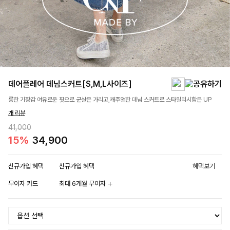
데어플레어 데님스커트[S,M,L사이즈]
롱한 기장감 여유로운 핏으로 군살은 가리고,캐주얼한 데님 스커트로 스타일리시함은 UP
개 리뷰
41,000
15%
34,900
신규가입 혜택
신규가입 혜택
혜택보기
무이자 카드
최대 6개월 무이자