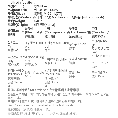
method / location.
색상(Color)
청색(Blue)
소재(Material)
면(Cotton) 100%
사이즈(Size)
S(55), M(66), L(77)
세탁방법(Washing)
드라이크리닝(Dry cleaning), 단독손세탁(Hand wash)
중량(Weight)
540g
제조국(Origin)
대한민국(Korea)
두께감
신축성
비침
촉감
안감
(Lining/
(Flexibility/
(Transparency/
(Thickness/生
(Touching/
裏地)
伸縮性)
透け感)
肌ざわり)
地の厚さ)
까슬거림
Rou
전체안감
Enti
매우좋음
Flexi
비침있음
See-thro
두꺼움
Thick
gh
rly
ble
ugh
厚手
カサカサして
全体あり
あり
あり
いる
적당함
Norma
부분안감
Part
약간당겨짐
Slig
적당함
Normal
비침약간
Slightly
l
ially
htly
適度
ややあり
さらっとして
部分あり
若干あり
いる
안감탈부착
D
밝은칼라만
Bright
얇음
Thin
부드러움
Soft
없음
Inflexible
etachable
Color Only
なし
薄手
柔らかい
脱着可能
薄い色あり
없음
None
없음
None
なし
なし
취급시 주의사항 / Attention to / 注意事项 / 注意事項
상품별로 기재된 소재에 해당하는 세탁 및 관리법을 지켜주셔야 더 오래 예쁘게 입으실
수 있습니다.
클릭앤퍼니 모든 의류는 첫 세탁은 드라이크리닝을 권장합니다.
Dry Clean is recommended on the first wash.
建议在第一次洗涤时使用干洗。
最初の洗浄ではドライクリーニングをお勧めします。