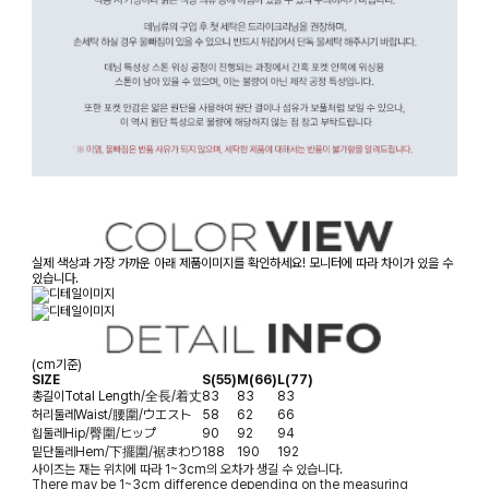
실제 색상과 가장 가까운 아래 제품이미지를 확인하세요! 모니터에 따라 차이가 있을 수
있습니다.
(cm기준)
SIZE
S(55)
M(66)
L(77)
총길이
Total Length/全長/着丈
83
83
83
허리둘레
Waist/腰圍/ウエスト
58
62
66
힙둘레
Hip/臀圍/ヒップ
90
92
94
밑단둘레
Hem/下擺圍/裾まわり
188
190
192
사이즈는 재는 위치에 따라 1~3cm의 오차가 생길 수 있습니다.
There may be 1~3cm difference depending on the measuring