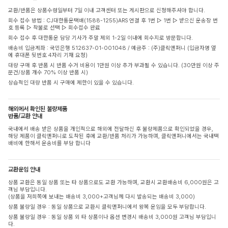
교환/반품은 상품수령일부터 7일 이내 고객센터 또는 게시판으로 신청해주셔야 합니다.
회수 접수 방법 : CJ대한통운택배(1588-1255)ARS 연결 후 1번 ▷ 1번 ▷ 받으신 운송장 번
호 등록 ▷ 착불로 선택 ▷ 회수접수 완료
회수 접수 후 대한통운 담당 기사가 주말 제외 1-2일 이내에 회수지로 방문합니다.
배송비 입금계좌 : 국민은행 512637-01-001048 / 예금주 : (주)클릭앤퍼니 (입금자명 옆
에 휴대폰 뒷번호 4자리 기재 요청)
대량 구매 후 반품 시 반품 수거 비용이 1만원 이상 추가 부과될 수 있습니다. (30만원 이상 주
문건/상품 개수 70% 이상 반품 시)
상습적인 대량 반품 시 구매에 제한이 있을 수 있습니다.
해외에서 확인된 불량제품
반품/교환 안내
국내에서 배송 받은 상품을 개인적으로 해외에 전달하신 후 불량제품으로 확인되었을 경우,
해당 제품이 클릭앤퍼니로 도착된 후에 교환/반품 처리가 가능하며, 클릭앤퍼니에서는 국내택
배비에 한해서 운송비를 부담 합니다
교환운임 안내
상품 교환은 동일 상품 또는 타 상품으로도 교환 가능하며, 교환시 교환배송비 6,000원은 고
객님 부담입니다.
(상품을 저희쪽에 보내는 배송비 3,000+고객님께 다시 발송되는 배송비 3,000)
상품 불량일 경우 : 동일 상품으로 교환시 클릭앤퍼니에서 왕복 운임을 모두 부담합니다.
상품 불량일 경우 : 동일 상품 외 타 상품이나 옵션 변경시 배송비 3,000원 고객님 부담입니
다.