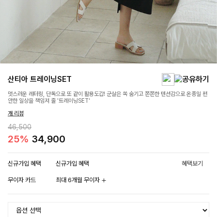
산티아 트레이닝SET
멋스러운 레터링, 단독으로 또 같이 활용도갑! 군살은 쏙 숨기고 쫀쫀한 텐션감으로 온종일 편
안한 일상을 책임져 줄 '트레이닝SET'
개 리뷰
46,500
25%
34,900
신규가입 혜택
신규가입 혜택
혜택보기
무이자 카드
최대 6개월 무이자