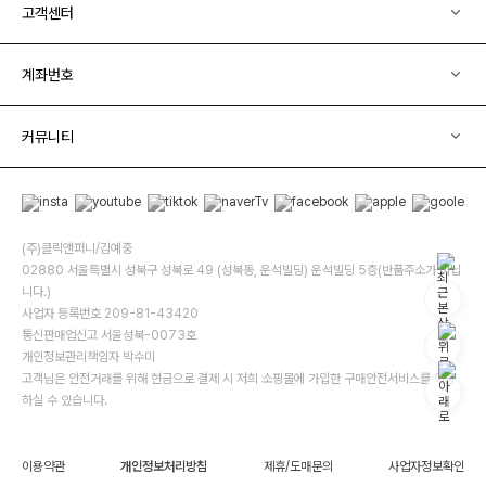
고객센터
계좌번호
커뮤니티
(주)클릭앤퍼니/김예중
02880 서울특별시 성북구 성북로 49 (성북동, 운석빌딩) 운석빌딩 5층(반품주소가 아닙
니다.)
사업자 등록번호 209-81-43420
통신판매업신고 서울성북-0073호
개인정보관리책임자 박수미
고객님은 안전거래를 위해 현금으로 결제 시 저희 소핑몰에 가입한 구매안전서비스를 이용
하실 수 있습니다.
이용약관
개인정보처리방침
제휴/도매문의
사업자정보확인