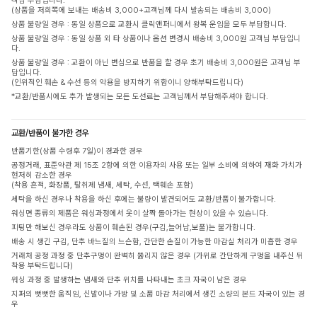
객님 부담입니다.
(상품을 저희쪽에 보내는 배송비 3,000+고객님께 다시 발송되는 배송비 3,000)
상품 불량일 경우 : 동일 상품으로 교환시 클릭앤퍼니에서 왕복 운임을 모두 부담합니다.
상품 불량일 경우 : 동일 상품 외 타 상품이나 옵션 변경시 배송비 3,000원 고객님 부담입니
다.
상품 불량일 경우 : 교환이 아닌 변심으로 반품을 할 경우 초기 배송비 3,000원은 고객님 부
담입니다.
(인위적인 훼손 & 수선 등의 악용을 방지하기 위함이니 양해부탁드립니다)
*교환/반품시에도 추가 발생되는 모든 도선료는 고객님께서 부담해주셔야 합니다.
교환/반품이 불가한 경우
반품기한(상품 수령후 7일)이 경과한 경우
공정거래, 표준약관 제 15조 2항에 의한 이용자의 사용 또는 일부 소비에 의하여 재화 가치가
현저히 감소한 경우
(착용 흔적, 화장품, 탈취제 냄새, 세탁, 수선, 택훼손 포함)
세탁을 하신 경우나 착용을 하신 후에는 불량이 발견되어도 교환/반품이 불가합니다.
워싱면 종류의 제품은 워싱과정에서 옷이 살짝 돌아가는 현상이 있을 수 있습니다.
피팅만 해보신 경우라도 상품이 훼손된 경우(구김,늘어남,보풀)는 불가합니다.
배송 시 생긴 구김, 단추 바느질의 느슨함, 간단한 손질이 가능한 마감실 처리가 미흡한 경우
거래처 공정 과정 중 단추구멍이 완벽히 뚫리지 않은 경우 (가위로 간단하게 구멍을 내주신 뒤
착용 부탁드립니다)
워싱 과정 중 발생하는 냄새와 단추 위치를 나타내는 초크 자국이 남은 경우
지퍼의 뻣뻣한 움직임, 신발이나 가방 및 소품 마감 처리에서 생긴 소량의 본드 자국이 있는 경
우