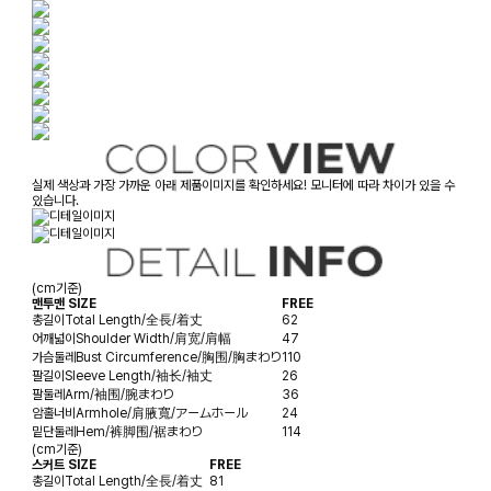
실제 색상과 가장 가까운 아래 제품이미지를 확인하세요! 모니터에 따라 차이가 있을 수
있습니다.
(cm기준)
맨투맨 SIZE
FREE
총길이
Total Length/全長/着丈
62
어깨넓이
Shoulder Width/肩宽/肩幅
47
가슴둘레
Bust Circumference/胸围/胸まわり
110
팔길이
Sleeve Length/袖长/袖丈
26
팔둘레
Arm/袖围/腕まわり
36
암홀너비
Armhole/肩腋寬/アームホール
24
밑단둘레
Hem/裤脚围/裾まわり
114
(cm기준)
스커트 SIZE
FREE
총길이
Total Length/全長/着丈
81