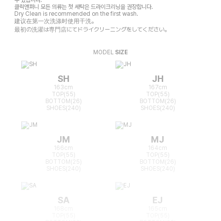
클릭앤퍼니 모든 의류는 첫 세탁은 드라이크리닝을 권장합니다.
Dry Clean is recommended on the first wash.
建议在第一次洗涤时使用干洗。
最初の洗濯は専門店にてドライクリーニングをしてください。
MODEL
SIZE
SH
JH
163cm
167cm
TOP(55)
TOP(55)
BOTTOM(26)
BOTTOM(26)
SHOES(240)
SHOES(240)
JM
MJ
166cm
164cm
TOP(55)
TOP(55)
BOTTOM(25)
BOTTOM(26)
SHOES(240)
SHOES(240)
SA
EJ
168cm
165cm
TOP(55)
TOP(55)