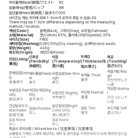
허리둘레
Waist/腰围/ウエスト
62
힙둘레
Hip/臀围/ヒップ
98
밑단둘레
Hem/裤脚围 / 裾まわり
100
사이즈는 재는 위치에 따라 1~3cm의 오차가 생길 수 있습니다.
There may be 1~3cm difference depending on the measuring
method / location.
색상(Color)
블랙(Black), 그레이(Gray), 오트밀(Oatmeal)
소재(Material)
면(Cotton) 65%, 폴리에스터(Polyester) 35%
사이즈(Size)
FREE
세탁방법(Washing)
드라이크리닝(Dry cleaning), 손세탁(Hand wash)
중량(Weight)
440g
제조국(Origin)
대한민국(Korea)
두께감
신축성
비침
촉감
안감
(Lining/
(Flexibility/
(Transparency/
(Thickness/生
(Touching/
裏地)
伸縮性)
透け感)
肌ざわり)
地の厚さ)
까슬거림
Rou
전체안감
Entir
매우좋음
Flexib
비침있음
See-thro
두꺼움
Thick
gh
ly
le
ugh
厚手
カサカサして
全体あり
あり
あり
いる
적당함
Norma
부분안감
Part
약간당겨짐
Slig
적당함
Normal
비침약간
Slightly
l
ially
htly
適度
ややあり
さらっとして
部分あり
若干あり
いる
안감탈부착
D
밝은칼라만
Bright
얇음
Thin
부드러움
Soft
없음
Inflexible
etachable
Color Only
なし
薄手
柔らかい
脱着可能
薄い色あり
없음
None
없음
None
なし
なし
취급시 주의사항 / Attention to / 注意事项 / 注意事項
상품별로 기재된 소재에 해당하는 세탁 및 관리법을 지켜주셔야 더 오래 예쁘게 입으실
수 있습니다.