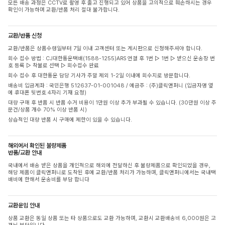
모든 배송 과정은 CCTV로 촬영 후 출고 진행되고 있어 상품을 고의적으로 훼손하시는 경우
확인이 가능하며 교환/반품 처리 절대 불가합니다.
교환/반품 신청
교환/반품은 상품수령일부터 7일 이내 고객센터 또는 게시판으로 신청해주셔야 합니다.
회수 접수 방법 : CJ대한통운택배(1588-1255)ARS 연결 후 1번 ▷ 1번 ▷ 받으신 운송장 번
호 등록 ▷ 착불로 선택 ▷ 회수접수 완료
회수 접수 후 대한통운 담당 기사가 주말 제외 1-2일 이내에 회수지로 방문합니다.
배송비 입금계좌 : 국민은행 512637-01-001048 / 예금주 : (주)클릭앤퍼니 (입금자명 옆
에 휴대폰 뒷번호 4자리 기재 요청)
대량 구매 후 반품 시 반품 수거 비용이 1만원 이상 추가 부과될 수 있습니다. (30만원 이상 주
문건/상품 개수 70% 이상 반품 시)
상습적인 대량 반품 시 구매에 제한이 있을 수 있습니다.
해외에서 확인된 불량제품
반품/교환 안내
국내에서 배송 받은 상품을 개인적으로 해외에 전달하신 후 불량제품으로 확인되었을 경우,
해당 제품이 클릭앤퍼니로 도착된 후에 교환/반품 처리가 가능하며, 클릭앤퍼니에서는 국내택
배비에 한해서 운송비를 부담 합니다
교환운임 안내
상품 교환은 동일 상품 또는 타 상품으로도 교환 가능하며, 교환시 교환배송비 6,000원은 고