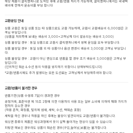
해당 제품이 클릭앤퍼니로 도착된 후에 교환/반품 처리가 가능하며, 클릭앤퍼니에서는 국내택
배비에 한해서 운송비를 부담 합니다
교환운임 안내
상품 교환은 동일 상품 또는 타 상품으로도 교환 가능하며, 교환시 교환배송비 6,000원은 고
객님 부담입니다.
(상품을 저희쪽에 보내는 배송비 3,000+고객님께 다시 발송되는 배송비 3,000)
상품 불량일 경우 : 동일 상품으로 교환시 클릭앤퍼니에서 왕복 운임을 모두 부담합니다.
상품 불량일 경우 : 동일 상품 외 타 상품이나 옵션 변경시 배송비 3,000원 고객님 부담입니
다.
상품 불량일 경우 : 교환이 아닌 변심으로 반품을 할 경우 초기 배송비 3,000원은 고객님 부
담입니다.
(인위적인 훼손 & 수선 등의 악용을 방지하기 위함이니 양해부탁드립니다)
*교환/반품시에도 추가 발생되는 모든 도선료는 고객님께서 부담해주셔야 합니다.
교환/반품이 불가한 경우
반품기한(상품 수령후 7일)이 경과한 경우
공정거래, 표준약관 제 15조 2항에 의한 이용자의 사용 또는 일부 소비에 의하여 재화 가치가
현저히 감소한 경우
(착용 흔적, 화장품, 탈취제 냄새, 세탁, 수선, 택훼손 포함)
세탁을 하신 경우나 착용을 하신 후에는 불량이 발견되어도 교환/반품이 불가합니다.
워싱면 종류의 제품은 워싱과정에서 옷이 살짝 돌아가는 현상이 있을 수 있습니다.
피팅만 해보신 경우라도 상품이 훼손된 경우(구김,늘어남,보풀)는 불가합니다.