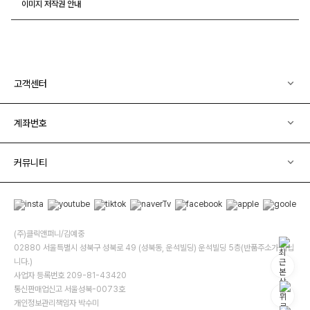
이미지 저작권 안내
고객센터
계좌번호
커뮤니티
(주)클릭앤퍼니/김예중
02880 서울특별시 성북구 성북로 49 (성북동, 운석빌딩) 운석빌딩 5층(반품주소가 아닙
니다.)
사업자 등록번호 209-81-43420
통신판매업신고 서울성북-0073호
개인정보관리책임자 박수미