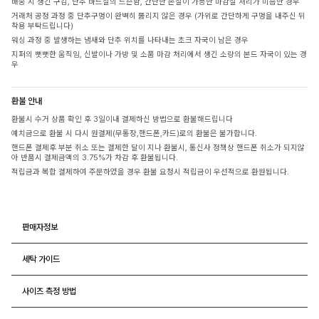
배송 시 생긴 구김, 단추 바느질의 느슨함, 간단한 손질이 가능한 마감실 처리가 미흡한 경우
거래처 공정 과정 중 단추구멍이 완벽히 뚫리지 않은 경우 (가위로 간단하게 구멍을 내주신 뒤
착용 부탁드립니다)
워싱 과정 중 발생하는 냄새와 단추 위치를 나타내는 초크 자국이 남은 경우
지퍼의 뻣뻣한 움직임, 신발이나 가방 및 소품 마감 처리에서 생긴 소량의 본드 자국이 있는 경
우
환불 안내
환불시 수거 상품 확인 후 3일이내 결제하신 방법으로 환불해드립니다
예치금으로 환불 시 다시 원결제(무통장,핸드폰,카드)로의 환불은 불가합니다.
핸드폰 결제후 부분 취소 또는 결제한 달이 지나 환불시, 통신사 정책상 핸드폰 취소가 되지않
아 반품시 결제금액의 3.75%가 차감 후 환불됩니다.
적립금과 복합 결제하여 주문하였을 경우 환불 요청시 적립금이 우선적으로 환원됩니다.
판매자정보
세탁 가이드
사이즈 측정 방법