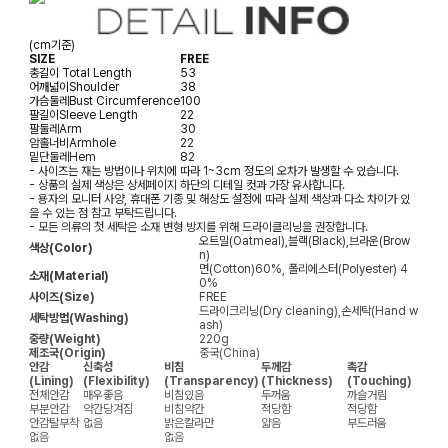
(cm기준)
SIZE
FREE
총길이
Total Length
53
어깨넓이
Shoulder
38
가슴둘레
Bust Circumference
100
팔길이
Sleeve Length
22
팔둘레
Arm
30
암홀너비
Armhole
22
밑단둘레
Hem
82
- 사이즈는 재는 방법이나 위치에 따라 1~3cm 정도의 오차가 발생할 수 있습니다.
- 상품의 실제 색상은 상세페이지 하단의 디테일 컷과 가장 유사합니다.
- 용자의 모니터 사양, 휴대폰 기종 및 해상도 설정에 따라 실제 색상과 다소 차이가 있
을 수 있는 점 참고 부탁드립니다.
- 모든 의류의 첫 세탁은 소재 변형 방지를 위해 드라이클리닝을 권장합니다.
오트밀(Oatmeal),블랙(Black),브라운(Brow
색상(Color)
n)
면(Cotton)60%, 폴리에스터(Polyester) 4
소재(Material)
0%
사이즈(Size)
FREE
드라이크리닝(Dry cleaning),손세탁(Hand w
세탁방법(Washing)
ash)
중량(Weight)
220g
제조국(Origin)
중국(China)
안감
신축성
비침
두께감
촉감
(Lining)
(Flexibility)
(Transparency)
(Thickness)
(Touching)
전체안감
매우좋음
비침있음
두꺼움
까슬거림
부분안감
약간당겨짐
비침약간
적당함
적당함
안감탈부착
없음
밝은칼라만
얇음
부드러움
없음
없음