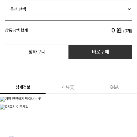
0
원
상품금액 합계
(
0
개)
장바구니
바로구매
상세정보
리뷰
(
0
)
Q&A