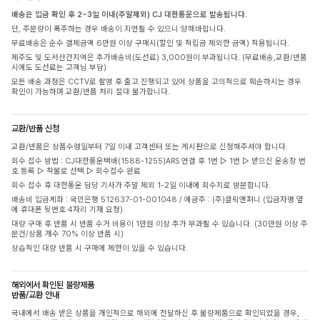
배송은 입금 확인 후 2~3일 이내(주말제외) CJ 대한통운으로 발송됩니다.
단, 주문량이 폭주하는 경우 배송이 지연될 수 있으니 양해바랍니다.
무료배송은 순수 결제금액 6만원 이상 구매시(할인 및 적립금 제외한 금액) 적용됩니다.
제주도 및 도서산간지역은 추가배송비(도선료) 3,000원이 부과됩니다. (무료배송,교환/반품
시에도 도선료는 고객님 부담)
모든 배송 과정은 CCTV로 촬영 후 출고 진행되고 있어 상품을 고의적으로 훼손하시는 경우
확인이 가능하며 교환/반품 처리 절대 불가합니다.
교환/반품 신청
교환/반품은 상품수령일부터 7일 이내 고객센터 또는 게시판으로 신청해주셔야 합니다.
회수 접수 방법 : CJ대한통운택배(1588-1255)ARS 연결 후 1번 ▷ 1번 ▷ 받으신 운송장 번
호 등록 ▷ 착불로 선택 ▷ 회수접수 완료
회수 접수 후 대한통운 담당 기사가 주말 제외 1-2일 이내에 회수지로 방문합니다.
배송비 입금계좌 : 국민은행 512637-01-001048 / 예금주 : (주)클릭앤퍼니 (입금자명 옆
에 휴대폰 뒷번호 4자리 기재 요청)
대량 구매 후 반품 시 반품 수거 비용이 1만원 이상 추가 부과될 수 있습니다. (30만원 이상 주
문건/상품 개수 70% 이상 반품 시)
상습적인 대량 반품 시 구매에 제한이 있을 수 있습니다.
해외에서 확인된 불량제품
반품/교환 안내
국내에서 배송 받은 상품을 개인적으로 해외에 전달하신 후 불량제품으로 확인되었을 경우,