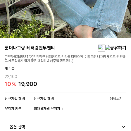
룬더나그랑 레터링맨투맨티
[1만장돌파/BEST🤍]감각적인 레터링으로 감성을 더했으며, 여유로운 나그랑 핏으로 편안하
고 캐주얼하게 입기 좋은 데일리 & 캐주얼 맨투맨티:)
개 리뷰
22,100
10%
19,900
신규가입 혜택
신규가입 혜택
혜택보기
무이자 카드
최대 6개월 무이자