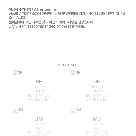
취급시 주의사항 / Attention to
상품별로 기재된 소재에 해당하는 세탁 및 관리법을 지켜주셔야 더 오래 예쁘게 입으실
수 있습니다.
클릭앤퍼니 모든 의류는 첫 세탁은 드라이크리닝을 권장합니다.
Dry Clean is recommended on the first wash.
MODEL
SIZE
SH
JH
163cm
167cm
TOP(55)
TOP(55)
BOTTOM(26)
BOTTOM(26)
SHOES(240)
SHOES(240)
JM
MJ
166cm
164cm
TOP(55)
TOP(55)
BOTTOM(25)
BOTTOM(26)