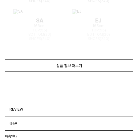
SHOES(240)
SHOES(240)
SA
EJ
168cm
165cm
TOP(55)
TOP(55)
BOTTOM(26)
BOTTOM(26)
SHOES(240)
SHOES(240)
상품 정보 더보기
REVIEW
Q&A
배송안내