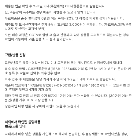
배송은 입금 확인 후 2~3일 이내(주말제외) CJ 대한통운으로 발송됩니다.
단, 주문량이 폭주하는 경우 배송이 지연될 수 있으니 양해바랍니다.
무료배송은 순수 결제금액 6만원 이상 구매시(할인 및 적립금 제외한 금액) 적용됩니다.
제주도 및 도서산간지역은 추가배송비(도선료) 3,000원이 부과됩니다. (무료배송,교환/반품
시에도 도선료는 고객님 부담)
모든 배송 과정은 CCTV로 촬영 후 출고 진행되고 있어 상품을 고의적으로 훼손하시는 경우
확인이 가능하며 교환/반품 처리 절대 불가합니다.
교환/반품 신청
교환/반품은 상품수령일부터 7일 이내 고객센터 또는 게시판으로 신청해주셔야 합니다.
회수 접수 방법 : CJ대한통운택배(1588-1255)ARS 연결 후 1번 ▷ 1번 ▷ 받으신 운송장 번
호 등록 ▷ 착불로 선택 ▷ 회수접수 완료
회수 접수 후 대한통운 담당 기사가 주말 제외 1-2일 이내에 회수지로 방문합니다.
배송비 입금계좌 : 국민은행 512637-01-001048 / 예금주 : (주)클릭앤퍼니 (입금자명 옆
에 휴대폰 뒷번호 4자리 기재 요청)
대량 구매 후 반품 시 반품 수거 비용이 1만원 이상 추가 부과될 수 있습니다. (30만원 이상 주
문건/상품 개수 70% 이상 반품 시)
상습적인 대량 반품 시 구매에 제한이 있을 수 있습니다.
해외에서 확인된 불량제품
반품/교환 안내
국내에서 배송 받은 상품을 개인적으로 해외에 전달하신 후 불량제품으로 확인되었을 경우,