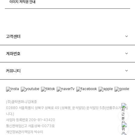
이미지 저작권 안내
고객센터
계좌번호
커뮤니티
(주)클릭앤퍼니/김예중
02880 서울특별시 성북구 성북로 49 (성북동, 운석빌딩) 운석빌딩 5층(반품주소가 아닙
니다.)
사업자 등록번호 209-81-43420
통신판매업신고 서울성북-0073호
개인정보관리책임자 박수미