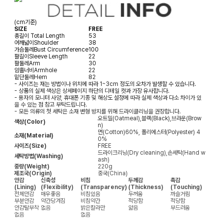
(cm기준)
SIZE
FREE
총길이
Total Length
53
어깨넓이
Shoulder
38
가슴둘레
Bust Circumference
100
팔길이
Sleeve Length
22
팔둘레
Arm
30
암홀너비
Armhole
22
밑단둘레
Hem
82
- 사이즈는 재는 방법이나 위치에 따라 1~3cm 정도의 오차가 발생할 수 있습니다.
- 상품의 실제 색상은 상세페이지 하단의 디테일 컷과 가장 유사합니다.
- 용자의 모니터 사양, 휴대폰 기종 및 해상도 설정에 따라 실제 색상과 다소 차이가 있
을 수 있는 점 참고 부탁드립니다.
- 모든 의류의 첫 세탁은 소재 변형 방지를 위해 드라이클리닝을 권장합니다.
오트밀(Oatmeal),블랙(Black),브라운(Brow
색상(Color)
n)
면(Cotton)60%, 폴리에스터(Polyester) 4
소재(Material)
0%
사이즈(Size)
FREE
드라이크리닝(Dry cleaning),손세탁(Hand w
세탁방법(Washing)
ash)
중량(Weight)
220g
제조국(Origin)
중국(China)
안감
신축성
비침
두께감
촉감
(Lining)
(Flexibility)
(Transparency)
(Thickness)
(Touching)
전체안감
매우좋음
비침있음
두꺼움
까슬거림
부분안감
약간당겨짐
비침약간
적당함
적당함
안감탈부착
없음
밝은칼라만
얇음
부드러움
없음
없음