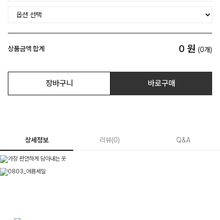
0
원
상품금액 합계
(
0
개)
장바구니
바로구매
상세정보
리뷰
(
0
)
Q&A