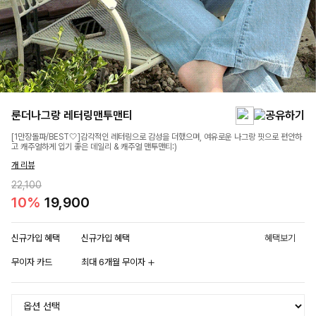
룬더나그랑 레터링맨투맨티
[1만장돌파/BEST🤍]감각적인 레터링으로 감성을 더했으며, 여유로운 나그랑 핏으로 편안하
고 캐주얼하게 입기 좋은 데일리 & 캐주얼 맨투맨티:)
개 리뷰
22,100
10%
19,900
신규가입 혜택
신규가입 혜택
혜택보기
무이자 카드
최대 6개월 무이자