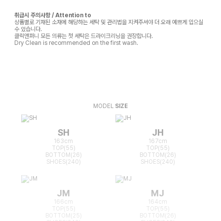
취급시 주의사항 / Attention to
상품별로 기재된 소재에 해당하는 세탁 및 관리법을 지켜주셔야 더 오래 예쁘게 입으실
수 있습니다.
클릭앤퍼니 모든 의류는 첫 세탁은 드라이크리닝을 권장합니다.
Dry Clean is recommended on the first wash.
MODEL
SIZE
SH
JH
163cm
167cm
TOP(55)
TOP(55)
BOTTOM(26)
BOTTOM(26)
SHOES(240)
SHOES(240)
JM
MJ
166cm
164cm
TOP(55)
TOP(55)
BOTTOM(25)
BOTTOM(26)