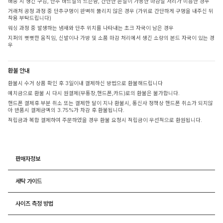
배송 시 생긴 구김, 단추 바느질의 느슨함, 간단한 손질이 가능한 마감실 처리가 미흡한 경우
거래처 공정 과정 중 단추구멍이 완벽히 뚫리지 않은 경우 (가위로 간단하게 구멍을 내주신 뒤
착용 부탁드립니다)
워싱 과정 중 발생하는 냄새와 단추 위치를 나타내는 초크 자국이 남은 경우
지퍼의 뻣뻣한 움직임, 신발이나 가방 및 소품 마감 처리에서 생긴 소량의 본드 자국이 있는 경
우
환불 안내
환불시 수거 상품 확인 후 3일이내 결제하신 방법으로 환불해드립니다
예치금으로 환불 시 다시 원결제(무통장,핸드폰,카드)로의 환불은 불가합니다.
핸드폰 결제후 부분 취소 또는 결제한 달이 지나 환불시, 통신사 정책상 핸드폰 취소가 되지않
아 반품시 결제금액의 3.75%가 차감 후 환불됩니다.
적립금과 복합 결제하여 주문하였을 경우 환불 요청시 적립금이 우선적으로 환원됩니다.
판매자정보
세탁 가이드
사이즈 측정 방법