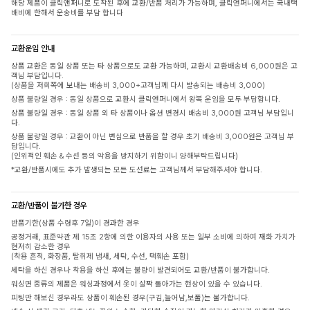
해당 제품이 클릭앤퍼니로 도착된 후에 교환/반품 처리가 가능하며, 클릭앤퍼니에서는 국내택
배비에 한해서 운송비를 부담 합니다
교환운임 안내
상품 교환은 동일 상품 또는 타 상품으로도 교환 가능하며, 교환시 교환배송비 6,000원은 고
객님 부담입니다.
(상품을 저희쪽에 보내는 배송비 3,000+고객님께 다시 발송되는 배송비 3,000)
상품 불량일 경우 : 동일 상품으로 교환시 클릭앤퍼니에서 왕복 운임을 모두 부담합니다.
상품 불량일 경우 : 동일 상품 외 타 상품이나 옵션 변경시 배송비 3,000원 고객님 부담입니
다.
상품 불량일 경우 : 교환이 아닌 변심으로 반품을 할 경우 초기 배송비 3,000원은 고객님 부
담입니다.
(인위적인 훼손 & 수선 등의 악용을 방지하기 위함이니 양해부탁드립니다)
*교환/반품시에도 추가 발생되는 모든 도선료는 고객님께서 부담해주셔야 합니다.
교환/반품이 불가한 경우
반품기한(상품 수령후 7일)이 경과한 경우
공정거래, 표준약관 제 15조 2항에 의한 이용자의 사용 또는 일부 소비에 의하여 재화 가치가
현저히 감소한 경우
(착용 흔적, 화장품, 탈취제 냄새, 세탁, 수선, 택훼손 포함)
세탁을 하신 경우나 착용을 하신 후에는 불량이 발견되어도 교환/반품이 불가합니다.
워싱면 종류의 제품은 워싱과정에서 옷이 살짝 돌아가는 현상이 있을 수 있습니다.
피팅만 해보신 경우라도 상품이 훼손된 경우(구김,늘어남,보풀)는 불가합니다.