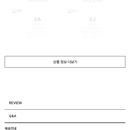
SHOES(240)
SHOES(240)
SA
EJ
168cm
165cm
TOP(55)
TOP(55)
BOTTOM(26)
BOTTOM(26)
SHOES(240)
SHOES(240)
상품 정보 더보기
REVIEW
Q&A
배송안내