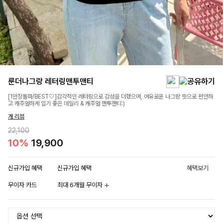
룬더나그랑 레터링맨투맨티
[1만장돌파/BEST🤍]감각적인 레터링으로 감성을 더했으며, 여유로운 나그랑 핏으로 편안하
고 캐주얼하게 입기 좋은 데일리 & 캐주얼 맨투맨티:)
개 리뷰
22,100
10%
19,900
신규가입 혜택
신규가입 혜택
혜택보기
무이자 카드
최대 6개월 무이자