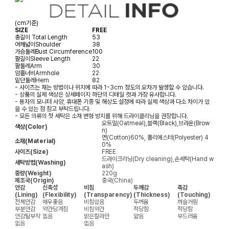
(cm기준)
SIZE
FREE
총길이
Total Length
53
어깨넓이
Shoulder
38
가슴둘레
Bust Circumference
100
팔길이
Sleeve Length
22
팔둘레
Arm
30
암홀너비
Armhole
22
밑단둘레
Hem
82
- 사이즈는 재는 방법이나 위치에 따라 1~3cm 정도의 오차가 발생할 수 있습니다.
- 상품의 실제 색상은 상세페이지 하단의 디테일 컷과 가장 유사합니다.
- 용자의 모니터 사양, 휴대폰 기종 및 해상도 설정에 따라 실제 색상과 다소 차이가 있
을 수 있는 점 참고 부탁드립니다.
- 모든 의류의 첫 세탁은 소재 변형 방지를 위해 드라이클리닝을 권장합니다.
오트밀(Oatmeal),블랙(Black),브라운(Brow
색상(Color)
n)
면(Cotton)60%, 폴리에스터(Polyester) 4
소재(Material)
0%
사이즈(Size)
FREE
드라이크리닝(Dry cleaning),손세탁(Hand w
세탁방법(Washing)
ash)
중량(Weight)
220g
제조국(Origin)
중국(China)
안감
신축성
비침
두께감
촉감
(Lining)
(Flexibility)
(Transparency)
(Thickness)
(Touching)
전체안감
매우좋음
비침있음
두꺼움
까슬거림
부분안감
약간당겨짐
비침약간
적당함
적당함
안감탈부착
없음
밝은칼라만
얇음
부드러움
없음
없음