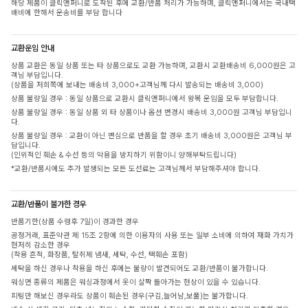
해당 제품이 클릭앤퍼니로 도착된 후에 교환/반품 처리가 가능하며, 클릭앤퍼니에서는 국내택
배비에 한해서 운송비를 부담 합니다
교환운임 안내
상품 교환은 동일 상품 또는 타 상품으로도 교환 가능하며, 교환시 교환배송비 6,000원은 고
객님 부담입니다.
(상품을 저희쪽에 보내는 배송비 3,000+고객님께 다시 발송되는 배송비 3,000)
상품 불량일 경우 : 동일 상품으로 교환시 클릭앤퍼니에서 왕복 운임을 모두 부담합니다.
상품 불량일 경우 : 동일 상품 외 타 상품이나 옵션 변경시 배송비 3,000원 고객님 부담입니
다.
상품 불량일 경우 : 교환이 아닌 변심으로 반품을 할 경우 초기 배송비 3,000원은 고객님 부
담입니다.
(인위적인 훼손 & 수선 등의 악용을 방지하기 위함이니 양해부탁드립니다)
*교환/반품시에도 추가 발생되는 모든 도선료는 고객님께서 부담해주셔야 합니다.
교환/반품이 불가한 경우
반품기한(상품 수령후 7일)이 경과한 경우
공정거래, 표준약관 제 15조 2항에 의한 이용자의 사용 또는 일부 소비에 의하여 재화 가치가
현저히 감소한 경우
(착용 흔적, 화장품, 탈취제 냄새, 세탁, 수선, 택훼손 포함)
세탁을 하신 경우나 착용을 하신 후에는 불량이 발견되어도 교환/반품이 불가합니다.
워싱면 종류의 제품은 워싱과정에서 옷이 살짝 돌아가는 현상이 있을 수 있습니다.
피팅만 해보신 경우라도 상품이 훼손된 경우(구김,늘어남,보풀)는 불가합니다.