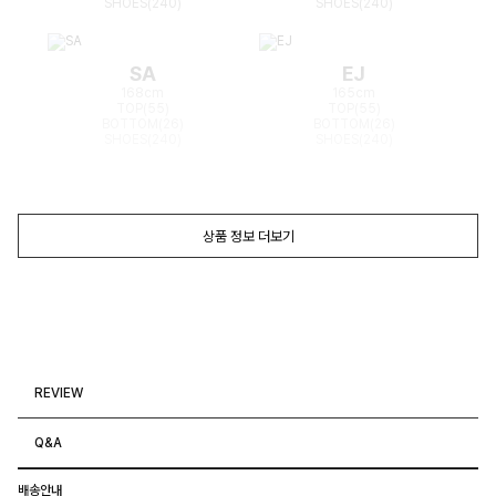
SHOES(240)
SHOES(240)
SA
EJ
168cm
165cm
TOP(55)
TOP(55)
BOTTOM(26)
BOTTOM(26)
SHOES(240)
SHOES(240)
상품 정보 더보기
REVIEW
Q&A
배송안내