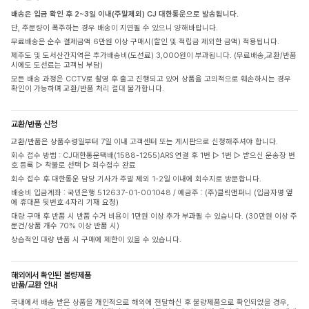
배송은 입금 확인 후 2~3일 이내(주말제외) CJ 대한통운으로 발송됩니다.
단, 주문량이 폭주하는 경우 배송이 지연될 수 있으니 양해바랍니다.
무료배송은 순수 결제금액 6만원 이상 구매시(할인 및 적립금 제외한 금액) 적용됩니다.
제주도 및 도서산간지역은 추가배송비(도선료) 3,000원이 부과됩니다. (무료배송,교환/반품
시에도 도선료는 고객님 부담)
모든 배송 과정은 CCTV로 촬영 후 출고 진행되고 있어 상품을 고의적으로 훼손하시는 경우
확인이 가능하며 교환/반품 처리 절대 불가합니다.
교환/반품 신청
교환/반품은 상품수령일부터 7일 이내 고객센터 또는 게시판으로 신청해주셔야 합니다.
회수 접수 방법 : CJ대한통운택배(1588-1255)ARS 연결 후 1번 ▷ 1번 ▷ 받으신 운송장 번
호 등록 ▷ 착불로 선택 ▷ 회수접수 완료
회수 접수 후 대한통운 담당 기사가 주말 제외 1-2일 이내에 회수지로 방문합니다.
배송비 입금계좌 : 국민은행 512637-01-001048 / 예금주 : (주)클릭앤퍼니 (입금자명 옆
에 휴대폰 뒷번호 4자리 기재 요청)
대량 구매 후 반품 시 반품 수거 비용이 1만원 이상 추가 부과될 수 있습니다. (30만원 이상 주
문건/상품 개수 70% 이상 반품 시)
상습적인 대량 반품 시 구매에 제한이 있을 수 있습니다.
해외에서 확인된 불량제품
반품/교환 안내
국내에서 배송 받은 상품을 개인적으로 해외에 전달하신 후 불량제품으로 확인되었을 경우,