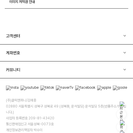
이미지 저작권 안내
고객센터
계좌번호
커뮤니티
(주)클릭앤퍼니/김예중
02880 서울특별시 성북구 성북로 49 (성북동, 운석빌딩) 운석빌딩 5층(반품주소가 아닙
니다.)
사업자 등록번호 209-81-43420
통신판매업신고 서울성북-0073호
개인정보관리책임자 박수미