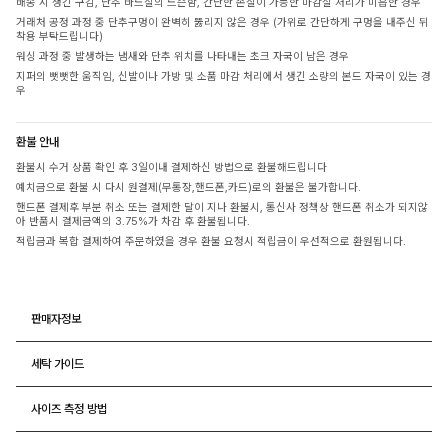
배송 시 생긴 구김, 단추 바느질의 느슨함, 간단한 손질이 가능한 마감실 처리가 미흡한 경우
거래처 공정 과정 중 단추구멍이 완벽히 뚫리지 않은 경우 (가위로 간단하게 구멍을 내주신 뒤
착용 부탁드립니다)
워싱 과정 중 발생하는 냄새와 단추 위치를 나타내는 초크 자국이 남은 경우
지퍼의 뻣뻣한 움직임, 신발이나 가방 및 소품 마감 처리에서 생긴 소량의 본드 자국이 있는 경
우
환불 안내
환불시 수거 상품 확인 후 3일이내 결제하신 방법으로 환불해드립니다
예치금으로 환불 시 다시 원결제(무통장,핸드폰,카드)로의 환불은 불가합니다.
핸드폰 결제후 부분 취소 또는 결제한 달이 지나 환불시, 통신사 정책상 핸드폰 취소가 되지않
아 반품시 결제금액의 3.75%가 차감 후 환불됩니다.
적립금과 복합 결제하여 주문하였을 경우 환불 요청시 적립금이 우선적으로 환원됩니다.
판매자정보
세탁 가이드
사이즈 측정 방법