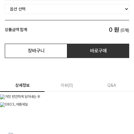
0
원
상품금액 합계
(
0
개)
장바구니
바로구매
상세정보
리뷰
(
0
)
Q&A