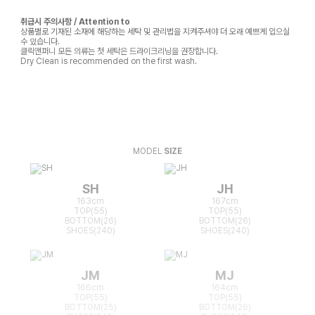
취급시 주의사항 / Attention to
상품별로 기재된 소재에 해당하는 세탁 및 관리법을 지켜주셔야 더 오래 예쁘게 입으실
수 있습니다.
클릭앤퍼니 모든 의류는 첫 세탁은 드라이크리닝을 권장합니다.
Dry Clean is recommended on the first wash.
MODEL
SIZE
SH
JH
163cm
167cm
TOP(55)
TOP(55)
BOTTOM(26)
BOTTOM(26)
SHOES(240)
SHOES(240)
JM
MJ
166cm
164cm
TOP(55)
TOP(55)
BOTTOM(25)
BOTTOM(26)