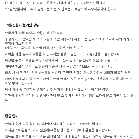
(인위적인 훼손 & 수선 등의 악용을 방지하기 위함이니 양해부탁드립니다)
*교환/반품시에도 추가 발생되는 모든 도선료는 고객님께서 부담해주셔야 합니다.
교환/반품이 불가한 경우
반품기한(상품 수령후 7일)이 경과한 경우
공정거래, 표준약관 제 15조 2항에 의한 이용자의 사용 또는 일부 소비에 의하여 재화 가치가
현저히 감소한 경우
(착용 흔적, 화장품, 탈취제 냄새, 세탁, 수선, 택훼손 포함)
세탁을 하신 경우나 착용을 하신 후에는 불량이 발견되어도 교환/반품이 불가합니다.
워싱면 종류의 제품은 워싱과정에서 옷이 살짝 돌아가는 현상이 있을 수 있습니다.
피팅만 해보신 경우라도 상품이 훼손된 경우(구김,늘어남,보풀)는 불가합니다.
배송 시 생긴 구김, 단추 바느질의 느슨함, 간단한 손질이 가능한 마감실 처리가 미흡한 경우
거래처 공정 과정 중 단추구멍이 완벽히 뚫리지 않은 경우 (가위로 간단하게 구멍을 내주신 뒤
착용 부탁드립니다)
워싱 과정 중 발생하는 냄새와 단추 위치를 나타내는 초크 자국이 남은 경우
지퍼의 뻣뻣한 움직임, 신발이나 가방 및 소품 마감 처리에서 생긴 소량의 본드 자국이 있는 경
우
환불 안내
환불시 수거 상품 확인 후 3일이내 결제하신 방법으로 환불해드립니다
예치금으로 환불 시 다시 원결제(무통장,핸드폰,카드)로의 환불은 불가합니다.
핸드폰 결제후 부분 취소 또는 결제한 달이 지나 환불시, 통신사 정책상 핸드폰 취소가 되지않