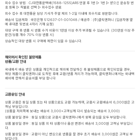
회수 접수 방법 : CJ대한통운택배(1588-1255)ARS 연결 후 1번 ▷ 1번 ▷ 받으신 운송장 번
호 등록 ▷ 착불로 선택 ▷ 회수접수 완료
회수 접수 후 대한통운 담당 기사가 주말 제외 1-2일 이내에 회수지로 방문합니다.
배송비 입금계좌 : 국민은행 512637-01-001048 / 예금주 : (주)클릭앤퍼니 (입금자명 옆
에 휴대폰 뒷번호 4자리 기재 요청)
대량 구매 후 반품 시 반품 수거 비용이 1만원 이상 추가 부과될 수 있습니다. (30만원 이상 주
문건/상품 개수 70% 이상 반품 시)
상습적인 대량 반품 시 구매에 제한이 있을 수 있습니다.
해외에서 확인된 불량제품
반품/교환 안내
국내에서 배송 받은 상품을 개인적으로 해외에 전달하신 후 불량제품으로 확인되었을 경우,
해당 제품이 클릭앤퍼니로 도착된 후에 교환/반품 처리가 가능하며, 클릭앤퍼니에서는 국내택
배비에 한해서 운송비를 부담 합니다
교환운임 안내
상품 교환은 동일 상품 또는 타 상품으로도 교환 가능하며, 교환시 교환배송비 6,000원은 고
객님 부담입니다.
(상품을 저희쪽에 보내는 배송비 3,000+고객님께 다시 발송되는 배송비 3,000)
상품 불량일 경우 : 동일 상품으로 교환시 클릭앤퍼니에서 왕복 운임을 모두 부담합니다.
상품 불량일 경우 : 동일 상품 외 타 상품이나 옵션 변경시 배송비 3,000원 고객님 부담입니
다.
상품 불량일 경우 : 교환이 아닌 변심으로 반품을 할 경우 초기 배송비 3,000원은 고객님 부
담입니다.