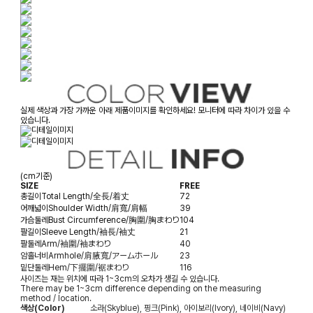
실제 색상과 가장 가까운 아래 제품이미지를 확인하세요! 모니터에 따라 차이가 있을 수
있습니다.
(cm기준)
SIZE
FREE
총길이
Total Length/全長/着丈
72
어깨넓이
Shoulder Width/肩寬/肩幅
39
가슴둘레
Bust Circumference/胸圍/胸まわり
104
팔길이
Sleeve Length/袖長/袖丈
21
팔둘레
Arm/袖圍/袖まわり
40
암홀너비
Armhole/肩腋寬/アームホール
23
밑단둘레
Hem/下擺圍/裾まわり
116
사이즈는 재는 위치에 따라 1~3cm의 오차가 생길 수 있습니다.
There may be 1~3cm difference depending on the measuring
method / location.
색상(Color)
소라(Skyblue), 핑크(Pink), 아이보리(Ivory), 네이비(Navy)