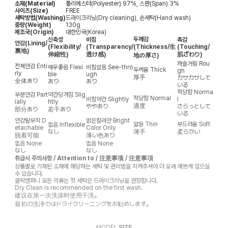
소재(Material)
폴리에스터(Polyester) 97%, 스판(Span) 3%
사이즈(Size)
FREE
세탁방법(Washing)
드라이크리닝(Dry cleaning), 손세탁(Hand wash)
중량(Weight)
130g
제조국(Origin)
대한민국(Korea)
두께감
신축성
비침
촉감
안감
(Lining/
(Flexibility/
(Transparency/
(Thickness/生
(Touching/
裏地)
伸縮性)
透け感)
肌ざわり)
地の厚さ)
까슬거림
Rou
전체안감
Enti
매우좋음
Flexi
비침있음
See-thro
두꺼움
Thick
gh
rly
ble
ugh
厚手
カサカサして
全体あり
あり
あり
いる
적당함
Norma
부분안감
Part
약간당겨짐
Slig
적당함
Normal
비침약간
Slightly
l
ially
htly
適度
ややあり
さらっとして
部分あり
若干あり
いる
안감탈부착
D
밝은칼라만
Bright
얇음
Thin
부드러움
Soft
없음
Inflexible
etachable
Color Only
なし
薄手
柔らかい
脱着可能
薄い色あり
없음
None
없음
None
なし
なし
취급시 주의사항 / Attention to / 注意事项 / 注意事項
상품별로 기재된 소재에 해당하는 세탁 및 관리법을 지켜주셔야 더 오래 예쁘게 입으실
수 있습니다.
클릭앤퍼니 모든 의류는 첫 세탁은 드라이크리닝을 권장합니다.
Dry Clean is recommended on the first wash.
建议在第一次洗涤时使用干洗。
最初の洗浄ではドライクリーニングをお勧めします。
MODEL
SIZE