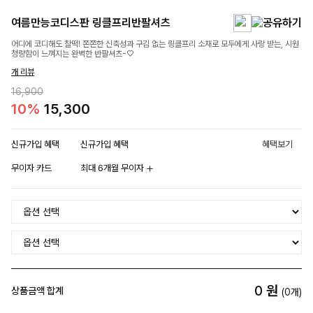
여름만능코디스판 링클프리반팔셔츠
어디에 코디해도 찰떡! 쫀쫀한 신축성과 구김 없는 링클프리 소재로 모두에게 사랑 받는, 시원
청량함이 느껴지는 완벽한 반팔셔츠-♡
개 리뷰
16,900
10%
15,300
신규가입 혜택
신규가입 혜택
혜택보기
무이자 카드
최대 6개월 무이자
0
원
상품금액 합계
(
0
개)