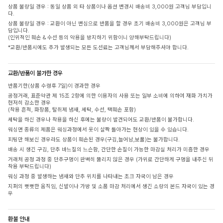
상품 불량일 경우 : 동일 상품 외 타 상품이나 옵션 변경시 배송비 3,000원 고객님 부담입니
다.
상품 불량일 경우 : 교환이 아닌 변심으로 반품을 할 경우 초기 배송비 3,000원은 고객님 부
담입니다.
(인위적인 훼손 & 수선 등의 악용을 방지하기 위함이니 양해부탁드립니다)
*교환/반품시에도 추가 발생되는 모든 도선료는 고객님께서 부담해주셔야 합니다.
교환/반품이 불가한 경우
반품기한(상품 수령후 7일)이 경과한 경우
공정거래, 표준약관 제 15조 2항에 의한 이용자의 사용 또는 일부 소비에 의하여 재화 가치가
현저히 감소한 경우
(착용 흔적, 화장품, 탈취제 냄새, 세탁, 수선, 택훼손 포함)
세탁을 하신 경우나 착용을 하신 후에는 불량이 발견되어도 교환/반품이 불가합니다.
워싱면 종류의 제품은 워싱과정에서 옷이 살짝 돌아가는 현상이 있을 수 있습니다.
피팅만 해보신 경우라도 상품이 훼손된 경우(구김,늘어남,보풀)는 불가합니다.
배송 시 생긴 구김, 단추 바느질의 느슨함, 간단한 손질이 가능한 마감실 처리가 미흡한 경우
거래처 공정 과정 중 단추구멍이 완벽히 뚫리지 않은 경우 (가위로 간단하게 구멍을 내주신 뒤
착용 부탁드립니다)
워싱 과정 중 발생하는 냄새와 단추 위치를 나타내는 초크 자국이 남은 경우
지퍼의 뻣뻣한 움직임, 신발이나 가방 및 소품 마감 처리에서 생긴 소량의 본드 자국이 있는 경
우
환불 안내