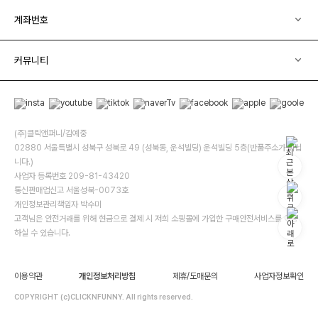
계좌번호
커뮤니티
(주)클릭앤퍼니/김예중
02880 서울특별시 성북구 성북로 49 (성북동, 운석빌딩) 운석빌딩 5층(반품주소가 아닙
니다.)
사업자 등록번호 209-81-43420
통신판매업신고 서울성북-0073호
개인정보관리책임자 박수미
고객님은 안전거래를 위해 현금으로 결제 시 저희 소핑몰에 가입한 구매안전서비스를 이용
하실 수 있습니다.
이용약관
개인정보처리방침
제휴/도매문의
사업자정보확인
COPYRIGHT (c)CLICKNFUNNY. All rights reserved.