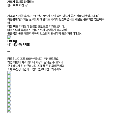
가볍게 걸쳐도 완성되는
썸머 하프 자켓 🌿
가볍고 시원한 소재감으로 한여름까지 부담 없이 걸치기 좋은 싱글 자켓입니다.🍃
여유롭게 떨어지는 실루엣과 테일러드 카라가 단정하면서도 세련된 분위기를 연출해주
며,
더블 버튼 디테일이 깔끔한 포인트를 더해드립니다.
티셔츠부터 블라우스, 원피스까지 다양하게 매치되어
출근룩은 물론 데일리룩까지 멋스럽게 완성하기 좋은 자켓이에요-.
Fitting.
네이비(반팔) FREE
ㅡ
FREE 사이즈로 66반분들까지 추천해드려요
개인 체형에 따라 핏이나 기장이 달라질 수 있으니
구매하시기 전 하단의 사이즈표를 꼭 참고해주세요
소재 특성상 약간의 비침이 있으니 참고해주세요