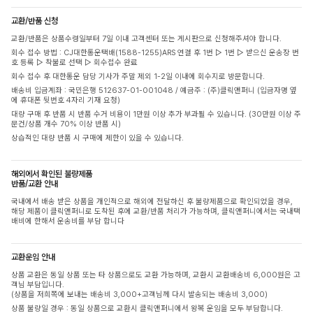
교환/반품 신청
교환/반품은 상품수령일부터 7일 이내 고객센터 또는 게시판으로 신청해주셔야 합니다.
회수 접수 방법 : CJ대한통운택배(1588-1255)ARS 연결 후 1번 ▷ 1번 ▷ 받으신 운송장 번
호 등록 ▷ 착불로 선택 ▷ 회수접수 완료
회수 접수 후 대한통운 담당 기사가 주말 제외 1-2일 이내에 회수지로 방문합니다.
배송비 입금계좌 : 국민은행 512637-01-001048 / 예금주 : (주)클릭앤퍼니 (입금자명 옆
에 휴대폰 뒷번호 4자리 기재 요청)
대량 구매 후 반품 시 반품 수거 비용이 1만원 이상 추가 부과될 수 있습니다. (30만원 이상 주
문건/상품 개수 70% 이상 반품 시)
상습적인 대량 반품 시 구매에 제한이 있을 수 있습니다.
해외에서 확인된 불량제품
반품/교환 안내
국내에서 배송 받은 상품을 개인적으로 해외에 전달하신 후 불량제품으로 확인되었을 경우,
해당 제품이 클릭앤퍼니로 도착된 후에 교환/반품 처리가 가능하며, 클릭앤퍼니에서는 국내택
배비에 한해서 운송비를 부담 합니다
교환운임 안내
상품 교환은 동일 상품 또는 타 상품으로도 교환 가능하며, 교환시 교환배송비 6,000원은 고
객님 부담입니다.
(상품을 저희쪽에 보내는 배송비 3,000+고객님께 다시 발송되는 배송비 3,000)
상품 불량일 경우 : 동일 상품으로 교환시 클릭앤퍼니에서 왕복 운임을 모두 부담합니다.