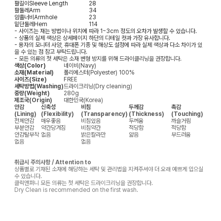
팔길이
Sleeve Length
28
팔둘레
Arm
34
암홀너비
Armhole
23
밑단둘레
Hem
114
- 사이즈는 재는 방법이나 위치에 따라 1~3cm 정도의 오차가 발생할 수 있습니다.
- 상품의 실제 색상은 상세페이지 하단의 디테일 컷과 가장 유사합니다.
- 용자의 모니터 사양, 휴대폰 기종 및 해상도 설정에 따라 실제 색상과 다소 차이가 있
을 수 있는 점 참고 부탁드립니다.
- 모든 의류의 첫 세탁은 소재 변형 방지를 위해 드라이클리닝을 권장합니다.
색상(Color)
네이비(Navy)
소재(Material)
폴리에스터(Polyester) 100%
사이즈(Size)
FREE
세탁방법(Washing)
드라이크리닝(Dry cleaning)
중량(Weight)
280g
제조국(Origin)
대한민국(Korea)
안감
신축성
비침
두께감
촉감
(Lining)
(Flexibility)
(Transparency)
(Thickness)
(Touching)
전체안감
매우좋음
비침있음
두꺼움
까슬거림
부분안감
약간당겨짐
비침약간
적당함
적당함
안감탈부착
없음
밝은칼라만
얇음
부드러움
없음
없음
취급시 주의사항 / Attention to
상품별로 기재된 소재에 해당하는 세탁 및 관리법을 지켜주셔야 더 오래 예쁘게 입으실
수 있습니다.
클릭앤퍼니 모든 의류는 첫 세탁은 드라이크리닝을 권장합니다.
Dry Clean is recommended on the first wash.