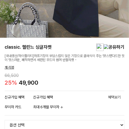
classic. 헬린느 싱글자켓
[국내생산/하이퀄리티]하프기장의 부담스럽지 않은 기장으로 클래식이 주는 멋!스탠다드한 핏
이 멋스러운, 쾌적하면서 세련된 무드의 썸머 반팔자켓 -
개 리뷰
66,500
25%
49,900
신규가입 혜택
신규가입 혜택
혜택보기
무이자 카드
최대 6개월 무이자