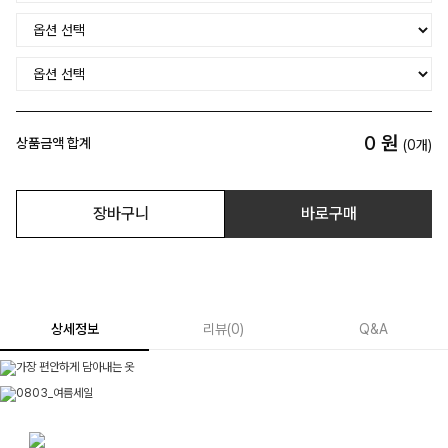
0
원
상품금액 합계
(
0
개)
장바구니
바로구매
상세정보
리뷰
(
0
)
Q&A