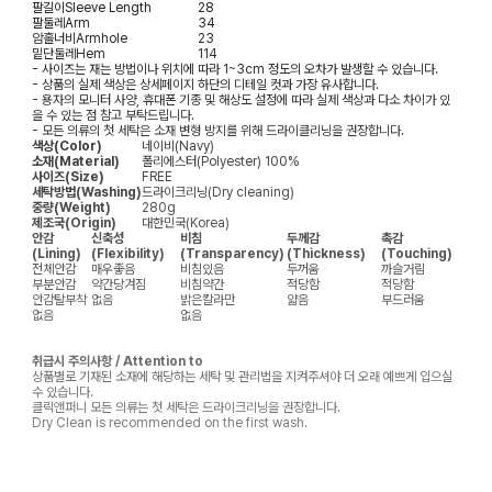
팔길이
Sleeve Length
28
팔둘레
Arm
34
암홀너비
Armhole
23
밑단둘레
Hem
114
- 사이즈는 재는 방법이나 위치에 따라 1~3cm 정도의 오차가 발생할 수 있습니다.
- 상품의 실제 색상은 상세페이지 하단의 디테일 컷과 가장 유사합니다.
- 용자의 모니터 사양, 휴대폰 기종 및 해상도 설정에 따라 실제 색상과 다소 차이가 있
을 수 있는 점 참고 부탁드립니다.
- 모든 의류의 첫 세탁은 소재 변형 방지를 위해 드라이클리닝을 권장합니다.
색상(Color)
네이비(Navy)
소재(Material)
폴리에스터(Polyester) 100%
사이즈(Size)
FREE
세탁방법(Washing)
드라이크리닝(Dry cleaning)
중량(Weight)
280g
제조국(Origin)
대한민국(Korea)
안감
신축성
비침
두께감
촉감
(Lining)
(Flexibility)
(Transparency)
(Thickness)
(Touching)
전체안감
매우좋음
비침있음
두꺼움
까슬거림
부분안감
약간당겨짐
비침약간
적당함
적당함
안감탈부착
없음
밝은칼라만
얇음
부드러움
없음
없음
취급시 주의사항 / Attention to
상품별로 기재된 소재에 해당하는 세탁 및 관리법을 지켜주셔야 더 오래 예쁘게 입으실
수 있습니다.
클릭앤퍼니 모든 의류는 첫 세탁은 드라이크리닝을 권장합니다.
Dry Clean is recommended on the first wash.