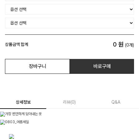
0
원
상품금액 합계
(
0
개)
장바구니
바로구매
상세정보
리뷰
(
0
)
Q&A