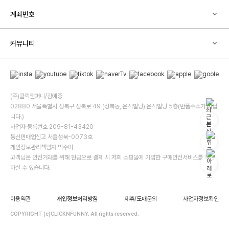
계좌번호
커뮤니티
(주)클릭앤퍼니/김예중
02880 서울특별시 성북구 성북로 49 (성북동, 운석빌딩) 운석빌딩 5층(반품주소가 아닙
니다.)
사업자 등록번호 209-81-43420
통신판매업신고 서울성북-0073호
개인정보관리책임자 박수미
고객님은 안전거래를 위해 현금으로 결제 시 저희 소핑몰에 가입한 구매안전서비스를 이용
하실 수 있습니다.
이용약관
개인정보처리방침
제휴/도매문의
사업자정보확인
COPYRIGHT (c)CLICKNFUNNY. All rights reserved.