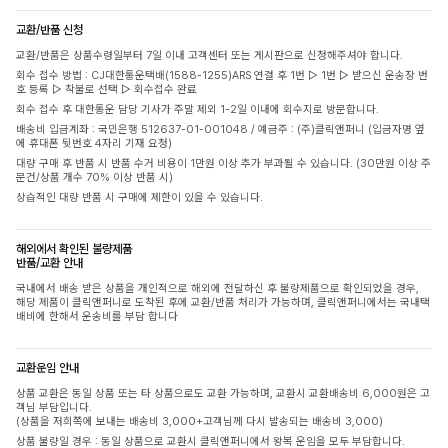
교환/반품 신청
교환/반품은 상품수령일부터 7일 이내 고객센터 또는 게시판으로 신청해주셔야 합니다.
회수 접수 방법 : CJ대한통운택배(1588-1255)ARS 연결 후 1번 ▷ 1번 ▷ 받으신 운송장 번
호 등록 ▷ 착불로 선택 ▷ 회수접수 완료
회수 접수 후 대한통운 담당 기사가 주말 제외 1-2일 이내에 회수지로 방문합니다.
배송비 입금계좌 : 국민은행 512637-01-001048 / 예금주 : (주)클릭앤퍼니 (입금자명 옆
에 휴대폰 뒷번호 4자리 기재 요청)
대량 구매 후 반품 시 반품 수거 비용이 1만원 이상 추가 부과될 수 있습니다. (30만원 이상 주
문건/상품 개수 70% 이상 반품 시)
상습적인 대량 반품 시 구매에 제한이 있을 수 있습니다.
해외에서 확인된 불량제품
반품/교환 안내
국내에서 배송 받은 상품을 개인적으로 해외에 전달하신 후 불량제품으로 확인되었을 경우,
해당 제품이 클릭앤퍼니로 도착된 후에 교환/반품 처리가 가능하며, 클릭앤퍼니에서는 국내택
배비에 한해서 운송비를 부담 합니다
교환운임 안내
상품 교환은 동일 상품 또는 타 상품으로도 교환 가능하며, 교환시 교환배송비 6,000원은 고
객님 부담입니다.
(상품을 저희쪽에 보내는 배송비 3,000+고객님께 다시 발송되는 배송비 3,000)
상품 불량일 경우 : 동일 상품으로 교환시 클릭앤퍼니에서 왕복 운임을 모두 부담합니다.