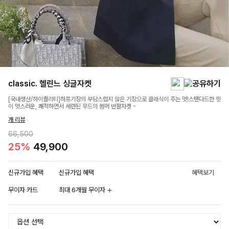
classic. 헬린느 싱글자켓
[국내생산/하이퀄리티]하프기장의 부담스럽지 않은 기장으로 클래식이 주는 멋!스탠다드한 핏
이 멋스러운, 쾌적하면서 세련된 무드의 썸머 반팔자켓 -
개 리뷰
66,500
25%
49,900
신규가입 혜택
신규가입 혜택
혜택보기
무이자 카드
최대 6개월 무이자