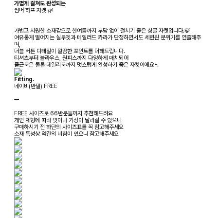
가볍게 걸쳐도 완성되는
썸머 하프 자켓 🌿
가볍고 시원한 소재감으로 한여름까지 부담 없이 걸치기 좋은 싱글 자켓입니다.🍃
여유롭게 떨어지는 실루엣과 테일러드 카라가 단정하면서도 세련된 분위기를 연출해주
며,
더블 버튼 디테일이 깔끔한 포인트를 더해드립니다.
티셔츠부터 블라우스, 원피스까지 다양하게 매치되어
출근룩은 물론 데일리룩까지 멋스럽게 완성하기 좋은 자켓이에요-.
Fitting.
네이비(반팔) FREE
ㅡ
FREE 사이즈로 66반분들까지 추천해드려요
개인 체형에 따라 핏이나 기장이 달라질 수 있으니
구매하시기 전 하단의 사이즈표를 꼭 참고해주세요
소재 특성상 약간의 비침이 있으니 참고해주세요