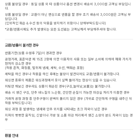
상품 불량일 경우 : 동일 상품 외 타 상품이나 옵션 변경시 배송비 3,000원 고객님 부담입니
다.
상품 불량일 경우 : 교환이 아닌 변심으로 반품을 할 경우 초기 배송비 3,000원은 고객님 부
담입니다.
(인위적인 훼손 & 수선 등의 악용을 방지하기 위함이니 양해부탁드립니다)
*교환/반품시에도 추가 발생되는 모든 도선료는 고객님께서 부담해주셔야 합니다.
교환/반품이 불가한 경우
반품기한(상품 수령후 7일)이 경과한 경우
공정거래, 표준약관 제 15조 2항에 의한 이용자의 사용 또는 일부 소비에 의하여 재화 가치가
현저히 감소한 경우
(착용 흔적, 화장품, 탈취제 냄새, 세탁, 수선, 택훼손 포함)
세탁을 하신 경우나 착용을 하신 후에는 불량이 발견되어도 교환/반품이 불가합니다.
워싱면 종류의 제품은 워싱과정에서 옷이 살짝 돌아가는 현상이 있을 수 있습니다.
피팅만 해보신 경우라도 상품이 훼손된 경우(구김,늘어남,보풀)는 불가합니다.
배송 시 생긴 구김, 단추 바느질의 느슨함, 간단한 손질이 가능한 마감실 처리가 미흡한 경우
거래처 공정 과정 중 단추구멍이 완벽히 뚫리지 않은 경우 (가위로 간단하게 구멍을 내주신 뒤
착용 부탁드립니다)
워싱 과정 중 발생하는 냄새와 단추 위치를 나타내는 초크 자국이 남은 경우
지퍼의 뻣뻣한 움직임, 신발이나 가방 및 소품 마감 처리에서 생긴 소량의 본드 자국이 있는 경
우
환불 안내