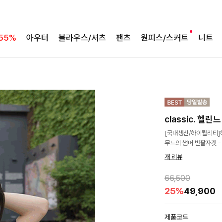
55%
아우터
블라우스/셔츠
팬츠
원피스/스커트
니트
classic. 헬
[국내생산/하이퀄리티]
무드의 썸머 반팔자켓 -
개 리뷰
66,500
25%
49,900
제품코드