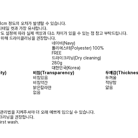
3cm 정도의 오차가 발생할 수 있습니다.
디테일 컷과 가장 유사합니다.
상도 설정에 따라 실제 색상과 다소 차이가 있을 수 있는 점 참고 부탁드립니다.
를 위해 드라이클리닝을 권장합니다.
네이비(Navy)
폴리에스터(Polyester) 100%
FREE
드라이크리닝(Dry cleaning)
280g
대한민국(Korea)
ty)
비침(Transparency)
두께감(Thicknes
비침있음
두꺼움
비침약간
적당함
밝은칼라만
얇음
없음
 관리법을 지켜주셔야 더 오래 예쁘게 입으실 수 있습니다.
크리닝을 권장합니다.
irst wash.