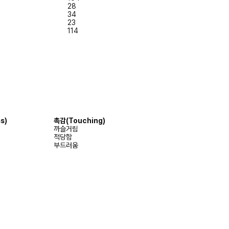
28
34
23
114
s)
촉감(Touching)
까슬거림
적당함
부드러움