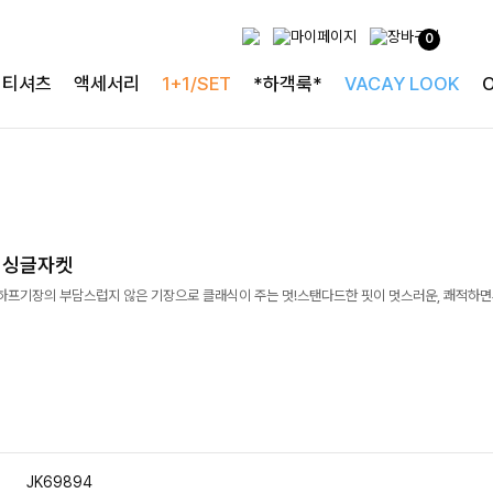
0
티셔츠
액세서리
1+1/SET
*하객룩*
VACAY LOOK
린느 싱글자켓
하프기장의 부담스럽지 않은 기장으로 클래식이 주는 멋!스탠다드한 핏이 멋스러운, 쾌적하면
JK69894