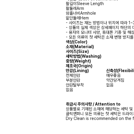
팔길이
Sleeve Length
팔둘레
Arm
암홀너비
Armhole
밑단둘레
Hem
- 사이즈는 재는 방법이나 위치에 따라 1~
- 상품의 실제 색상은 상세페이지 하단의 
- 용자의 모니터 사양, 휴대폰 기종 및 해
- 모든 의류의 첫 세탁은 소재 변형 방지
색상(Color)
소재(Material)
사이즈(Size)
세탁방법(Washing)
중량(Weight)
제조국(Origin)
안감(Lining)
신축성(Flexibili
전체안감
매우좋음
부분안감
약간당겨짐
안감탈부착
없음
없음
취급시 주의사항 / Attention to
상품별로 기재된 소재에 해당하는 세탁 및
클릭앤퍼니 모든 의류는 첫 세탁은 드라이
Dry Clean is recommended on the f