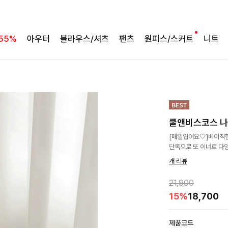
55%
아우터
블라우스/셔츠
팬츠
원피스/스커트
니트
쿨앤비스코스 
[매일입어요🤍]베이직한
단독으로 또 이너로 다
개 리뷰
21,900
15%
18,700
제품코드