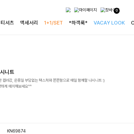
0
티셔츠
액세서리
1+1/SET
*하객룩*
VACAY LOOK
나시니트
 컬러감, 온종일 부담없는 텍스쳐와 쫀쫀함으로 매일 함께할 나시니트 :)
양하게 매치해보세요^^
KN69874