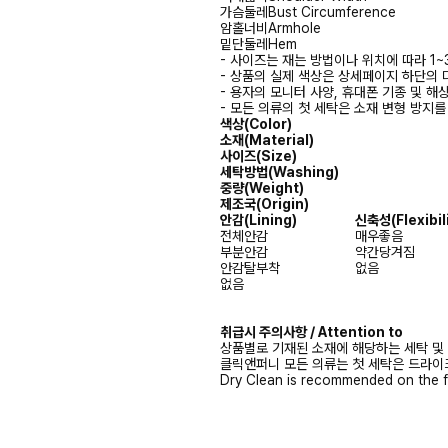
가슴둘레
Bust Circumference
암홀너비
Armhole
밑단둘레
Hem
- 사이즈는 재는 방법이나 위치에 따라 1~
- 상품의 실제 색상은 상세페이지 하단의 
- 용자의 모니터 사양, 휴대폰 기종 및 해
- 모든 의류의 첫 세탁은 소재 변형 방지
색상(Color)
소재(Material)
사이즈(Size)
세탁방법(Washing)
중량(Weight)
제조국(Origin)
안감(Lining)
신축성(Flexibili
전체안감
매우좋음
부분안감
약간당겨짐
안감탈부착
없음
없음
취급시 주의사항 / Attention to
상품별로 기재된 소재에 해당하는 세탁 및
클릭앤퍼니 모든 의류는 첫 세탁은 드라이
Dry Clean is recommended on the f