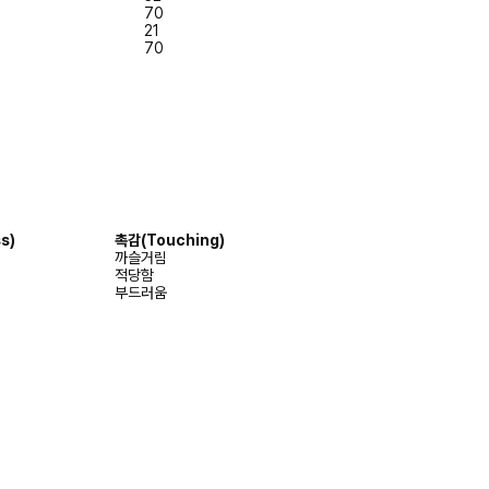
70
21
70
s)
촉감(Touching)
까슬거림
적당함
부드러움