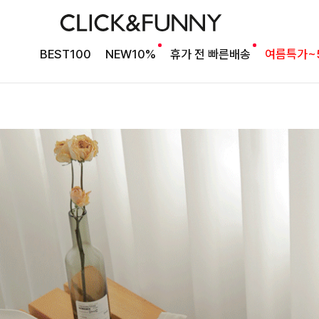
BEST100
NEW10%
휴가 전 빠른배송
여름특가~