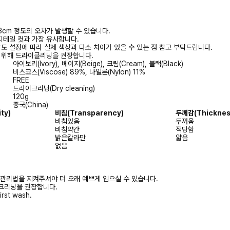
3cm 정도의 오차가 발생할 수 있습니다.
디테일 컷과 가장 유사합니다.
상도 설정에 따라 실제 색상과 다소 차이가 있을 수 있는 점 참고 부탁드립니다.
를 위해 드라이클리닝을 권장합니다.
아이보리(Ivory), 베이지(Beige), 크림(Cream), 블랙(Black)
비스코스(Viscose) 89%, 나일론(Nylon) 11%
FREE
드라이크리닝(Dry cleaning)
120g
중국(China)
ty)
비침(Transparency)
두께감(Thicknes
비침있음
두꺼움
비침약간
적당함
밝은칼라만
얇음
없음
 관리법을 지켜주셔야 더 오래 예쁘게 입으실 수 있습니다.
크리닝을 권장합니다.
irst wash.