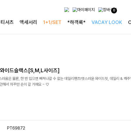
0
티셔츠
액세서리
1+1/SET
*하객룩*
VACAY LOOK
와이드슬랙스[S,M,L사이즈]
스러움은 물론, 한 번 입으면 빠져나갈 수 없는 데일리팬츠!멋스러운 와이드핏, 데일리 & 캐주
안해서 자꾸만 손이 갈 거예요 ~ ♡
PT69872