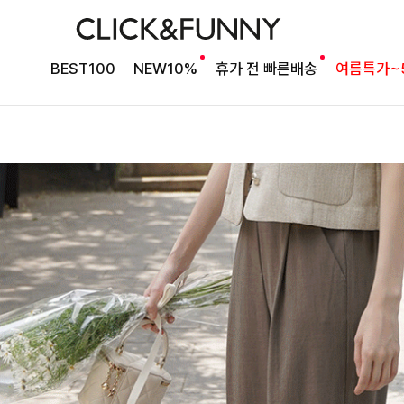
BEST100
NEW10%
휴가 전 빠른배송
여름특가~