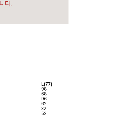
)
L(77)
98
68
96
62
32
52