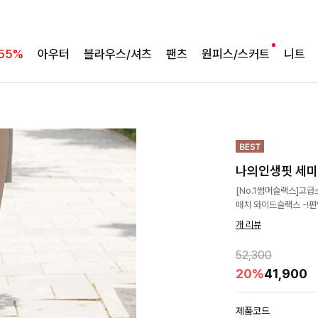
55%
아우터
블라우스/셔츠
팬츠
원피스/스커트
니트
나의인생핏 세미
[No.1썸머슬랙스]고급
매치 와이드슬랙스 -!편
개 리뷰
52,300
20%
41,900
제품코드