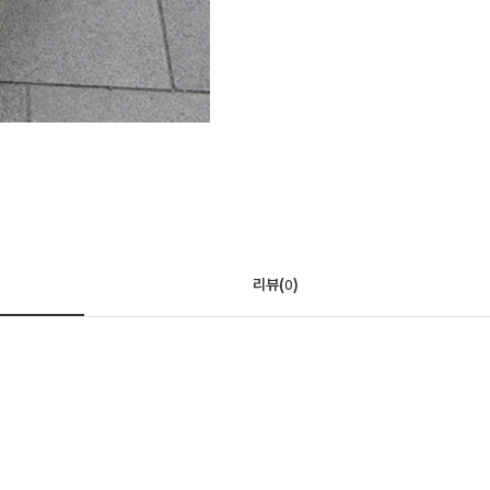
리뷰(
)
0