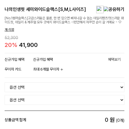
나의인생핏 세미와이드슬랙스[S,M,L사이즈]
[No.1썸머슬랙스]고급스러움은 물론, 한 번 입으면 빠져나갈 수 없는 데일리팬츠!멋스러운 와
이드핏, 데일리 & 캐주얼 모두 굿매치 와이드슬랙스 -!편안해서 자꾸만 손이 갈 거예요 ~ ♡
개 리뷰
52,300
20%
41,900
신규가입 혜택
신규가입 혜택
혜택보기
무이자 카드
최대 6개월 무이자
0
원
상품금액 합계
(
0
개)