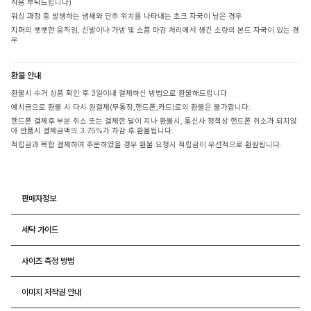
착용 부탁드립니다)
워싱 과정 중 발생하는 냄새와 단추 위치를 나타내는 초크 자국이 남은 경우
지퍼의 뻣뻣한 움직임, 신발이나 가방 및 소품 마감 처리에서 생긴 소량의 본드 자국이 있는 경
우
환불 안내
환불시 수거 상품 확인 후 3일이내 결제하신 방법으로 환불해드립니다
예치금으로 환불 시 다시 원결제(무통장,핸드폰,카드)로의 환불은 불가합니다.
핸드폰 결제후 부분 취소 또는 결제한 달이 지나 환불시, 통신사 정책상 핸드폰 취소가 되지않
아 반품시 결제금액의 3.75%가 차감 후 환불됩니다.
적립금과 복합 결제하여 주문하였을 경우 환불 요청시 적립금이 우선적으로 환원됩니다.
판매자정보
세탁 가이드
사이즈 측정 방법
이미지 저작권 안내