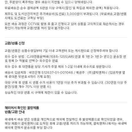
단, 주문량이 폭주하는 경우 배송이 지연될 수 있으니 양해바랍니다.
무료배송은 순수 결제금액 6만원 이상 구매시(할인 및 적립금 제외한 금액) 적용됩니다.
제주도 및 도서산간지역은 추가배송비(도선료) 3,000원이 부과됩니다. (무료배송,교환/반품
시에도 도선료는 고객님 부담)
모든 배송 과정은 CCTV로 촬영 후 출고 진행되고 있어 상품을 고의적으로 훼손하시는 경우
확인이 가능하며 교환/반품 처리 절대 불가합니다.
교환/반품 신청
교환/반품은 상품수령일부터 7일 이내 고객센터 또는 게시판으로 신청해주셔야 합니다.
회수 접수 방법 : CJ대한통운택배(1588-1255)ARS 연결 후 1번 ▷ 1번 ▷ 받으신 운송장 번
호 등록 ▷ 착불로 선택 ▷ 회수접수 완료
회수 접수 후 대한통운 담당 기사가 주말 제외 1-2일 이내에 회수지로 방문합니다.
배송비 입금계좌 : 국민은행 512637-01-001048 / 예금주 : (주)클릭앤퍼니 (입금자명 옆
에 휴대폰 뒷번호 4자리 기재 요청)
대량 구매 후 반품 시 반품 수거 비용이 1만원 이상 추가 부과될 수 있습니다. (30만원 이상 주
문건/상품 개수 70% 이상 반품 시)
상습적인 대량 반품 시 구매에 제한이 있을 수 있습니다.
해외에서 확인된 불량제품
반품/교환 안내
국내에서 배송 받은 상품을 개인적으로 해외에 전달하신 후 불량제품으로 확인되었을 경우,
해당 제품이 클릭앤퍼니로 도착된 후에 교환/반품 처리가 가능하며, 클릭앤퍼니에서는 국내택
배비에 한해서 운송비를 부담 합니다