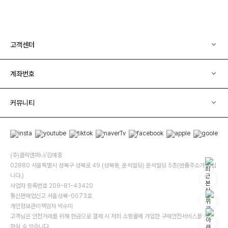
고객센터
계좌번호
커뮤니티
(주)클릭앤퍼니/김예중
02880 서울특별시 성북구 성북로 49 (성북동, 운석빌딩) 운석빌딩 5층(반품주소가 아닙
니다.)
사업자 등록번호 209-81-43420
통신판매업신고 서울성북-0073호
개인정보관리책임자 박수미
고객님은 안전거래를 위해 현금으로 결제 시 저희 소핑몰에 가입한 구매안전서비스를 이용
하실 수 있습니다.