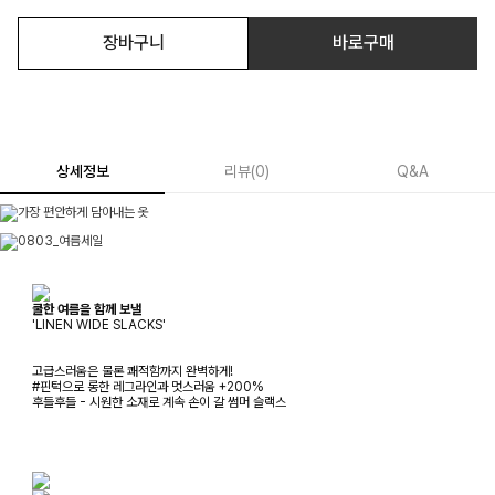
장바구니
바로구매
상세정보
리뷰
(
0
)
Q&A
쿨한 여름을 함께 보낼
'LINEN WIDE SLACKS'
고급스러움은 물론 쾌적함까지 완벽하게!
#핀턱으로 롱한 레그라인과 멋스러움 +200%
후들후들 - 시원한 소재로 계속 손이 갈 썸머 슬랙스