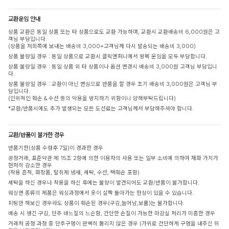
교환운임 안내
상품 교환은 동일 상품 또는 타 상품으로도 교환 가능하며, 교환시 교환배송비 6,000원은 고
객님 부담입니다.
(상품을 저희쪽에 보내는 배송비 3,000+고객님께 다시 발송되는 배송비 3,000)
상품 불량일 경우 : 동일 상품으로 교환시 클릭앤퍼니에서 왕복 운임을 모두 부담합니다.
상품 불량일 경우 : 동일 상품 외 타 상품이나 옵션 변경시 배송비 3,000원 고객님 부담입니
다.
상품 불량일 경우 : 교환이 아닌 변심으로 반품을 할 경우 초기 배송비 3,000원은 고객님 부
담입니다.
(인위적인 훼손 & 수선 등의 악용을 방지하기 위함이니 양해부탁드립니다)
*교환/반품시에도 추가 발생되는 모든 도선료는 고객님께서 부담해주셔야 합니다.
교환/반품이 불가한 경우
반품기한(상품 수령후 7일)이 경과한 경우
공정거래, 표준약관 제 15조 2항에 의한 이용자의 사용 또는 일부 소비에 의하여 재화 가치가
현저히 감소한 경우
(착용 흔적, 화장품, 탈취제 냄새, 세탁, 수선, 택훼손 포함)
세탁을 하신 경우나 착용을 하신 후에는 불량이 발견되어도 교환/반품이 불가합니다.
워싱면 종류의 제품은 워싱과정에서 옷이 살짝 돌아가는 현상이 있을 수 있습니다.
피팅만 해보신 경우라도 상품이 훼손된 경우(구김,늘어남,보풀)는 불가합니다.
배송 시 생긴 구김, 단추 바느질의 느슨함, 간단한 손질이 가능한 마감실 처리가 미흡한 경우
거래처 공정 과정 중 단추구멍이 완벽히 뚫리지 않은 경우 (가위로 간단하게 구멍을 내주신 뒤