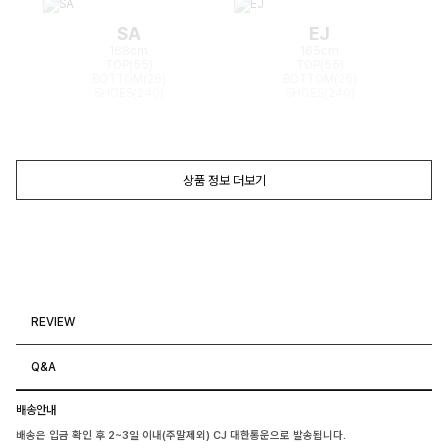
SA
EJ
168cm
165cm
TOP(55)
TOP(55)
BOTTOM(26)
BOTTOM(26)
SHOES(240)
SHOES(240)
상품 정보 더보기
REVIEW
Q&A
배송안내
배송은 입금 확인 후 2~3일 이내(주말제외) CJ 대한통운으로 발송됩니다.