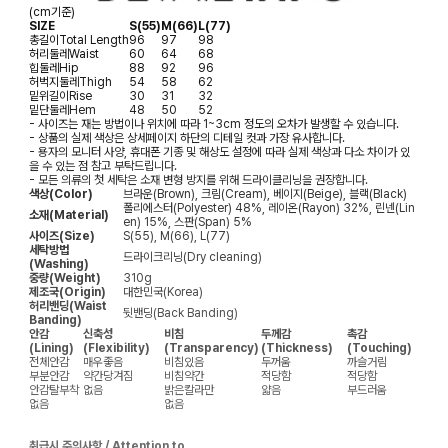
(cm기준)
SIZE
S(55)
M(66)
L(77)
총길이
Total Length
96
97
98
허리둘레
Waist
60
64
68
힙둘레
Hip
88
92
96
허벅지둘레
Thigh
54
58
62
밑위길이
Rise
30
31
32
밑단둘레
Hem
48
50
52
- 사이즈는 재는 방법이나 위치에 따라 1~3cm 정도의 오차가 발생할 수 있습니다.
- 상품의 실제 색상은 상세페이지 하단의 디테일 컷과 가장 유사합니다.
- 용자의 모니터 사양, 휴대폰 기종 및 해상도 설정에 따라 실제 색상과 다소 차이가 있
을 수 있는 점 참고 부탁드립니다.
- 모든 의류의 첫 세탁은 소재 변형 방지를 위해 드라이클리닝을 권장합니다.
색상(Color)
브라운(Brown), 크림(Cream), 베이지(Beige), 블랙(Black)
폴리에스터(Polyester) 48%, 레이온(Rayon) 32%, 린넨(Lin
소재(Material)
en) 15%, 스판(Span) 5%
사이즈(Size)
S(55), M(66), L(77)
세탁방법
드라이크리닝(Dry cleaning)
(Washing)
중량(Weight)
310g
제조국(Origin)
대한민국(Korea)
허리밴딩(Waist
뒷밴딩(Back Banding)
Banding)
안감
신축성
비침
두께감
촉감
(Lining)
(Flexibility)
(Transparency)
(Thickness)
(Touching)
전체안감
매우좋음
비침있음
두꺼움
까슬거림
부분안감
약간당겨짐
비침약간
적당함
적당함
안감탈부착
없음
밝은칼라만
얇음
부드러움
없음
없음
취급시 주의사항 / Attention to