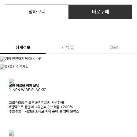
장바구니
바로구매
상세정보
리뷰
(
0
)
Q&A
쿨한 여름을 함께 보낼
'LINEN WIDE SLACKS'
고급스러움은 물론 쾌적함까지 완벽하게!
#핀턱으로 롱한 레그라인과 멋스러움 +200%
후들후들 - 시원한 소재로 계속 손이 갈 썸머 슬랙스