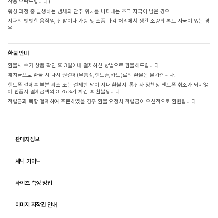
착용 부탁드립니다)
워싱 과정 중 발생하는 냄새와 단추 위치를 나타내는 초크 자국이 남은 경우
지퍼의 뻣뻣한 움직임, 신발이나 가방 및 소품 마감 처리에서 생긴 소량의 본드 자국이 있는 경
우
환불 안내
환불시 수거 상품 확인 후 3일이내 결제하신 방법으로 환불해드립니다
예치금으로 환불 시 다시 원결제(무통장,핸드폰,카드)로의 환불은 불가합니다.
핸드폰 결제후 부분 취소 또는 결제한 달이 지나 환불시, 통신사 정책상 핸드폰 취소가 되지않
아 반품시 결제금액의 3.75%가 차감 후 환불됩니다.
적립금과 복합 결제하여 주문하였을 경우 환불 요청시 적립금이 우선적으로 환원됩니다.
판매자정보
세탁 가이드
사이즈 측정 방법
이미지 저작권 안내