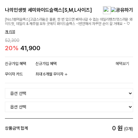
나의인생핏 세미와이드슬랙스[S,M,L사이즈]
[No.1썸머슬랙스]고급스러움은 물론, 한 번 입으면 빠져나갈 수 없는 데일리팬츠!멋스러운 와
이드핏, 데일리 & 캐주얼 모두 굿매치 와이드슬랙스 -!편안해서 자꾸만 손이 갈 거예요 ~ ♡
개 리뷰
52,300
20%
41,900
신규가입 혜택
신규가입 혜택
혜택보기
무이자 카드
최대 6개월 무이자
0
원
상품금액 합계
(
0
개)