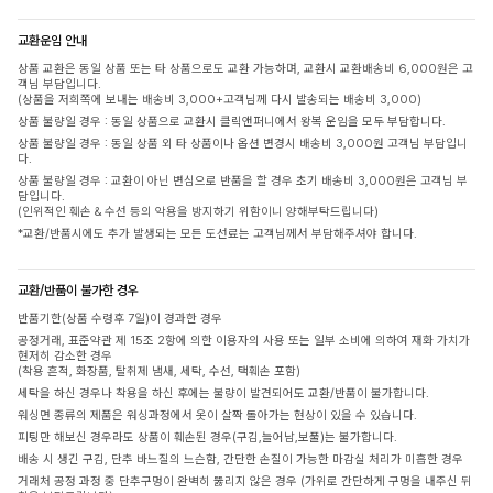
교환운임 안내
상품 교환은 동일 상품 또는 타 상품으로도 교환 가능하며, 교환시 교환배송비 6,000원은 고
객님 부담입니다.
(상품을 저희쪽에 보내는 배송비 3,000+고객님께 다시 발송되는 배송비 3,000)
상품 불량일 경우 : 동일 상품으로 교환시 클릭앤퍼니에서 왕복 운임을 모두 부담합니다.
상품 불량일 경우 : 동일 상품 외 타 상품이나 옵션 변경시 배송비 3,000원 고객님 부담입니
다.
상품 불량일 경우 : 교환이 아닌 변심으로 반품을 할 경우 초기 배송비 3,000원은 고객님 부
담입니다.
(인위적인 훼손 & 수선 등의 악용을 방지하기 위함이니 양해부탁드립니다)
*교환/반품시에도 추가 발생되는 모든 도선료는 고객님께서 부담해주셔야 합니다.
교환/반품이 불가한 경우
반품기한(상품 수령후 7일)이 경과한 경우
공정거래, 표준약관 제 15조 2항에 의한 이용자의 사용 또는 일부 소비에 의하여 재화 가치가
현저히 감소한 경우
(착용 흔적, 화장품, 탈취제 냄새, 세탁, 수선, 택훼손 포함)
세탁을 하신 경우나 착용을 하신 후에는 불량이 발견되어도 교환/반품이 불가합니다.
워싱면 종류의 제품은 워싱과정에서 옷이 살짝 돌아가는 현상이 있을 수 있습니다.
피팅만 해보신 경우라도 상품이 훼손된 경우(구김,늘어남,보풀)는 불가합니다.
배송 시 생긴 구김, 단추 바느질의 느슨함, 간단한 손질이 가능한 마감실 처리가 미흡한 경우
거래처 공정 과정 중 단추구멍이 완벽히 뚫리지 않은 경우 (가위로 간단하게 구멍을 내주신 뒤