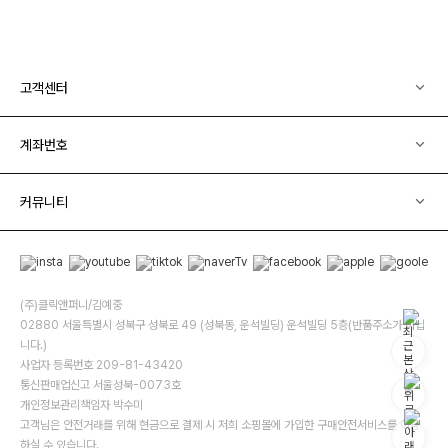
고객센터
계좌번호
커뮤니티
(주)클릭앤퍼니/김예중
02880 서울특별시 성북구 성북로 49 (성북동, 운석빌딩) 운석빌딩 5층(반품주소가 아닙
니다.)
사업자 등록번호 209-81-43420
통신판매업신고 서울성북-0073호
개인정보관리책임자 박수미
고객님은 안전거래를 위해 현금으로 결제 시 저희 소핑몰에 가입한 구매안전서비스를 이용
하실 수 있습니다.