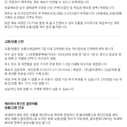
단, 주문량이 폭주하는 경우 배송이 지연될 수 있으니 양해바랍니다.
무료배송은 순수 결제금액 6만원 이상 구매시(할인 및 적립금 제외한 금액) 적용됩니다.
제주도 및 도서산간지역은 추가배송비(도선료) 3,000원이 부과됩니다. (무료배송,교환/반품
시에도 도선료는 고객님 부담)
모든 배송 과정은 CCTV로 촬영 후 출고 진행되고 있어 상품을 고의적으로 훼손하시는 경우
확인이 가능하며 교환/반품 처리 절대 불가합니다.
교환/반품 신청
교환/반품은 상품수령일부터 7일 이내 고객센터 또는 게시판으로 신청해주셔야 합니다.
회수 접수 방법 : CJ대한통운택배(1588-1255)ARS 연결 후 1번 ▷ 1번 ▷ 받으신 운송장 번
호 등록 ▷ 착불로 선택 ▷ 회수접수 완료
회수 접수 후 대한통운 담당 기사가 주말 제외 1-2일 이내에 회수지로 방문합니다.
배송비 입금계좌 : 국민은행 512637-01-001048 / 예금주 : (주)클릭앤퍼니 (입금자명 옆
에 휴대폰 뒷번호 4자리 기재 요청)
대량 구매 후 반품 시 반품 수거 비용이 1만원 이상 추가 부과될 수 있습니다. (30만원 이상 주
문건/상품 개수 70% 이상 반품 시)
상습적인 대량 반품 시 구매에 제한이 있을 수 있습니다.
해외에서 확인된 불량제품
반품/교환 안내
국내에서 배송 받은 상품을 개인적으로 해외에 전달하신 후 불량제품으로 확인되었을 경우,
해당 제품이 클릭앤퍼니로 도착된 후에 교환/반품 처리가 가능하며, 클릭앤퍼니에서는 국내택
배비에 한해서 운송비를 부담 합니다