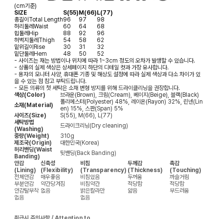
(cm기준)
SIZE
S(55)
M(66)
L(77)
총길이
Total Length
96
97
98
허리둘레
Waist
60
64
68
힙둘레
Hip
88
92
96
허벅지둘레
Thigh
54
58
62
밑위길이
Rise
30
31
32
밑단둘레
Hem
48
50
52
- 사이즈는 재는 방법이나 위치에 따라 1~3cm 정도의 오차가 발생할 수 있습니다.
- 상품의 실제 색상은 상세페이지 하단의 디테일 컷과 가장 유사합니다.
- 용자의 모니터 사양, 휴대폰 기종 및 해상도 설정에 따라 실제 색상과 다소 차이가 있
을 수 있는 점 참고 부탁드립니다.
- 모든 의류의 첫 세탁은 소재 변형 방지를 위해 드라이클리닝을 권장합니다.
색상(Color)
브라운(Brown), 크림(Cream), 베이지(Beige), 블랙(Black)
폴리에스터(Polyester) 48%, 레이온(Rayon) 32%, 린넨(Lin
소재(Material)
en) 15%, 스판(Span) 5%
사이즈(Size)
S(55), M(66), L(77)
세탁방법
드라이크리닝(Dry cleaning)
(Washing)
중량(Weight)
310g
제조국(Origin)
대한민국(Korea)
허리밴딩(Waist
뒷밴딩(Back Banding)
Banding)
안감
신축성
비침
두께감
촉감
(Lining)
(Flexibility)
(Transparency)
(Thickness)
(Touching)
전체안감
매우좋음
비침있음
두꺼움
까슬거림
부분안감
약간당겨짐
비침약간
적당함
적당함
안감탈부착
없음
밝은칼라만
얇음
부드러움
없음
없음
취급시 주의사항 / Attention to