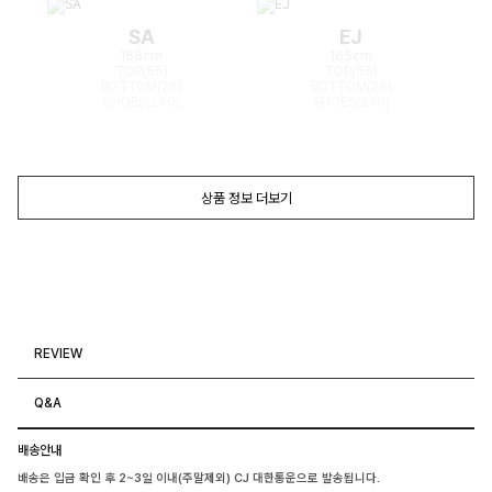
SA
EJ
168cm
165cm
TOP(55)
TOP(55)
BOTTOM(26)
BOTTOM(26)
SHOES(240)
SHOES(240)
상품 정보 더보기
REVIEW
Q&A
배송안내
배송은 입금 확인 후 2~3일 이내(주말제외) CJ 대한통운으로 발송됩니다.