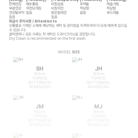
전체안감
매우좋음
비침있음
두꺼움
까슬거림
부분안감
약간당겨짐
비침약간
적당함
적당함
안감탈부착
없음
밝은칼라만
얇음
부드러움
없음
없음
취급시 주의사항 / Attention to
상품별로 기재된 소재에 해당하는 세탁 및 관리법을 지켜주셔야 더 오래 예쁘게 입으실
수 있습니다.
클릭앤퍼니 모든 의류는 첫 세탁은 드라이크리닝을 권장합니다.
Dry Clean is recommended on the first wash.
MODEL
SIZE
SH
JH
163cm
167cm
TOP(55)
TOP(55)
BOTTOM(26)
BOTTOM(26)
SHOES(240)
SHOES(240)
JM
MJ
166cm
164cm
TOP(55)
TOP(55)
BOTTOM(25)
BOTTOM(26)
SHOES(240)
SHOES(240)