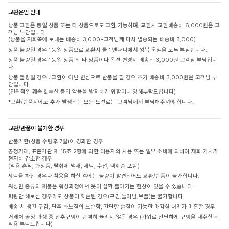
교환운임 안내
상품 교환은 동일 상품 또는 타 상품으로도 교환 가능하며, 교환시 교환배송비 6,000원은 고
객님 부담입니다.
(상품을 저희쪽에 보내는 배송비 3,000+고객님께 다시 발송되는 배송비 3,000)
상품 불량일 경우 : 동일 상품으로 교환시 클릭앤퍼니에서 왕복 운임을 모두 부담합니다.
상품 불량일 경우 : 동일 상품 외 타 상품이나 옵션 변경시 배송비 3,000원 고객님 부담입니
다.
상품 불량일 경우 : 교환이 아닌 변심으로 반품을 할 경우 초기 배송비 3,000원은 고객님 부
담입니다.
(인위적인 훼손 & 수선 등의 악용을 방지하기 위함이니 양해부탁드립니다)
*교환/반품시에도 추가 발생되는 모든 도선료는 고객님께서 부담해주셔야 합니다.
교환/반품이 불가한 경우
반품기한(상품 수령후 7일)이 경과한 경우
공정거래, 표준약관 제 15조 2항에 의한 이용자의 사용 또는 일부 소비에 의하여 재화 가치가
현저히 감소한 경우
(착용 흔적, 화장품, 탈취제 냄새, 세탁, 수선, 택훼손 포함)
세탁을 하신 경우나 착용을 하신 후에는 불량이 발견되어도 교환/반품이 불가합니다.
워싱면 종류의 제품은 워싱과정에서 옷이 살짝 돌아가는 현상이 있을 수 있습니다.
피팅만 해보신 경우라도 상품이 훼손된 경우(구김,늘어남,보풀)는 불가합니다.
배송 시 생긴 구김, 단추 바느질의 느슨함, 간단한 손질이 가능한 마감실 처리가 미흡한 경우
거래처 공정 과정 중 단추구멍이 완벽히 뚫리지 않은 경우 (가위로 간단하게 구멍을 내주신 뒤
착용 부탁드립니다)