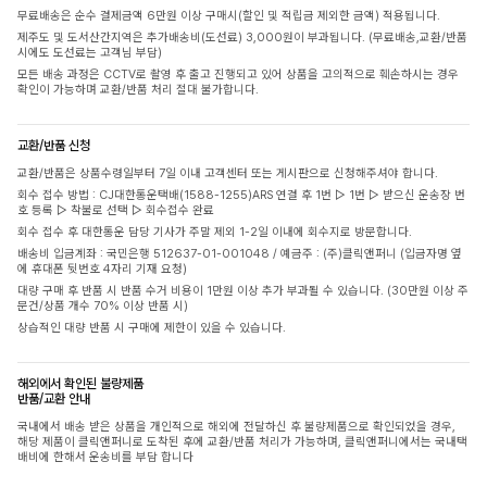
무료배송은 순수 결제금액 6만원 이상 구매시(할인 및 적립금 제외한 금액) 적용됩니다.
제주도 및 도서산간지역은 추가배송비(도선료) 3,000원이 부과됩니다. (무료배송,교환/반품
시에도 도선료는 고객님 부담)
모든 배송 과정은 CCTV로 촬영 후 출고 진행되고 있어 상품을 고의적으로 훼손하시는 경우
확인이 가능하며 교환/반품 처리 절대 불가합니다.
교환/반품 신청
교환/반품은 상품수령일부터 7일 이내 고객센터 또는 게시판으로 신청해주셔야 합니다.
회수 접수 방법 : CJ대한통운택배(1588-1255)ARS 연결 후 1번 ▷ 1번 ▷ 받으신 운송장 번
호 등록 ▷ 착불로 선택 ▷ 회수접수 완료
회수 접수 후 대한통운 담당 기사가 주말 제외 1-2일 이내에 회수지로 방문합니다.
배송비 입금계좌 : 국민은행 512637-01-001048 / 예금주 : (주)클릭앤퍼니 (입금자명 옆
에 휴대폰 뒷번호 4자리 기재 요청)
대량 구매 후 반품 시 반품 수거 비용이 1만원 이상 추가 부과될 수 있습니다. (30만원 이상 주
문건/상품 개수 70% 이상 반품 시)
상습적인 대량 반품 시 구매에 제한이 있을 수 있습니다.
해외에서 확인된 불량제품
반품/교환 안내
국내에서 배송 받은 상품을 개인적으로 해외에 전달하신 후 불량제품으로 확인되었을 경우,
해당 제품이 클릭앤퍼니로 도착된 후에 교환/반품 처리가 가능하며, 클릭앤퍼니에서는 국내택
배비에 한해서 운송비를 부담 합니다