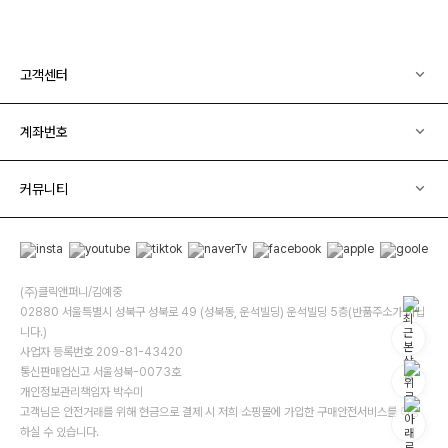
고객센터
계좌번호
커뮤니티
(주)클릭앤퍼니/김예중
02880 서울특별시 성북구 성북로 49 (성북동, 운석빌딩) 운석빌딩 5층(반품주소가 아닙
니다.)
사업자 등록번호 209-81-43420
통신판매업신고 서울성북-0073호
개인정보관리책임자 박수미
고객님은 안전거래를 위해 현금으로 결제 시 저희 소핑몰에 가입한 구매안전서비스를 이용
하실 수 있습니다.