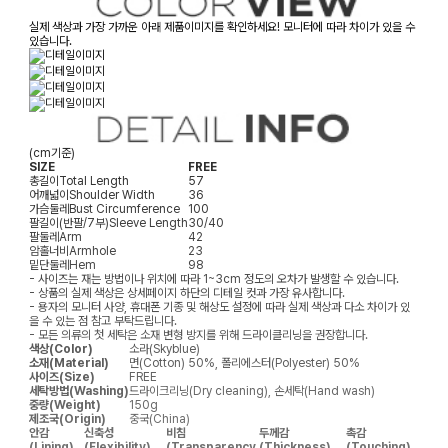
실제 색상과 가장 가까운 아래 제품이미지를 확인하세요! 모니터에 따라 차이가 있을 수
있습니다.
(cm기준)
SIZE
FREE
총길이
Total Length
57
어깨넓이
Shoulder Width
36
가슴둘레
Bust Circumference
100
팔길이(반팔/7부)
Sleeve Length
30/40
팔둘레
Arm
42
암홀너비
Armhole
23
밑단둘레
Hem
98
- 사이즈는 재는 방법이나 위치에 따라 1~3cm 정도의 오차가 발생할 수 있습니다.
- 상품의 실제 색상은 상세페이지 하단의 디테일 컷과 가장 유사합니다.
- 용자의 모니터 사양, 휴대폰 기종 및 해상도 설정에 따라 실제 색상과 다소 차이가 있
을 수 있는 점 참고 부탁드립니다.
- 모든 의류의 첫 세탁은 소재 변형 방지를 위해 드라이클리닝을 권장합니다.
색상(Color)
소라(Skyblue)
소재(Material)
면(Cotton) 50%, 폴리에스터(Polyester) 50%
사이즈(Size)
FREE
세탁방법(Washing)
드라이크리닝(Dry cleaning), 손세탁(Hand wash)
중량(Weight)
150g
제조국(Origin)
중국(China)
안감
신축성
비침
두께감
촉감
(Lining)
(Flexibility)
(Transparency
(Thickness)
(Touching)