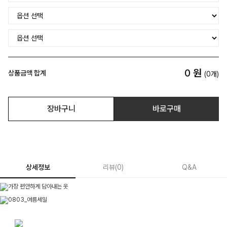
0
원
상품금액 합계
(
0
개)
장바구니
바로구매
상세정보
리뷰
(
0
)
Q&A