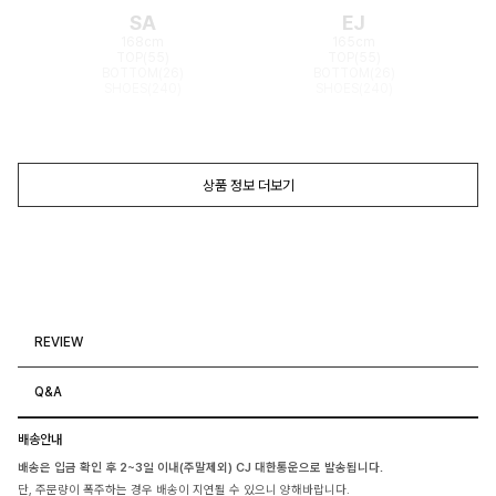
SA
EJ
168cm
165cm
TOP(55)
TOP(55)
BOTTOM(26)
BOTTOM(26)
SHOES(240)
SHOES(240)
상품 정보 더보기
REVIEW
Q&A
배송안내
배송은 입금 확인 후 2~3일 이내(주말제외) CJ 대한통운으로 발송됩니다.
단, 주문량이 폭주하는 경우 배송이 지연될 수 있으니 양해바랍니다.