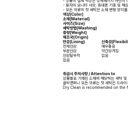
- 상품의 실제 색상은 상세페이지 하단의 
- 용자의 모니터 사양, 휴대폰 기종 및 해
- 모든 의류의 첫 세탁은 소재 변형 방지
색상(Color)
소재(Material)
사이즈(Size)
세탁방법(Washing)
중량(Weight)
제조국(Origin)
안감
(Lining)
신축성
(Flexibil
전체안감
매우좋음
부분안감
약간당겨짐
안감탈부착
없음
없음
취급시 주의사항 / Attention to
상품별로 기재된 소재에 해당하는 세탁 및
클릭앤퍼니 모든 의류는 첫 세탁은 드라이
Dry Clean is recommended on the f