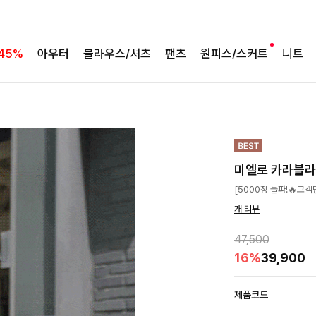
45%
아우터
블라우스/셔츠
팬츠
원피스/스커트
니트
미엘로 카라블
[5000장 돌파!🔥고
개 리뷰
47,500
16%
39,900
제품코드