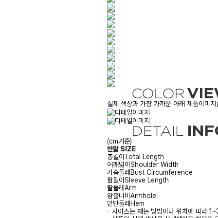
실제 색상과 가장 가까운 아래 제품이미지를
(cm기준)
반팔 SIZE
총길이
Total Length
어깨넓이
Shoulder Width
가슴둘레
Bust Circumference
팔길이
Sleeve Length
팔둘레
Arm
암홀너비
Armhole
밑단둘레
Hem
- 사이즈는 재는 방법이나 위치에 따라 1~