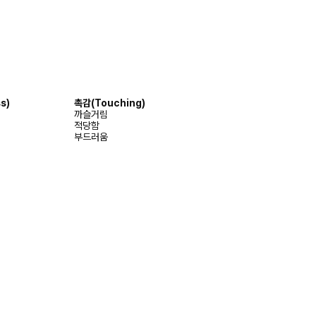
s)
촉감
(Touching)
까슬거림
적당함
부드러움