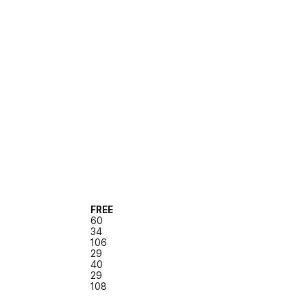
FREE
60
34
106
29
40
29
108