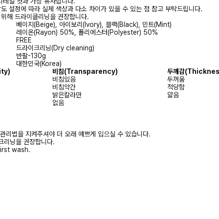
디테일 컷과 가장 유사합니다.
상도 설정에 따라 실제 색상과 다소 차이가 있을 수 있는 점 참고 부탁드립니다.
를 위해 드라이클리닝을 권장합니다.
베이지(Beige), 아이보리(Ivory), 블랙(Black), 민트(Mint)
레이온(Rayon) 50%, 폴리에스터(Polyester) 50%
FREE
드라이크리닝(Dry cleaning)
반팔-130g
대한민국(Korea)
ity)
비침
(Transparency)
두께감
(Thicknes
비침있음
두꺼움
비침약간
적당함
밝은칼라만
얇음
없음
 관리법을 지켜주셔야 더 오래 예쁘게 입으실 수 있습니다.
크리닝을 권장합니다.
irst wash.