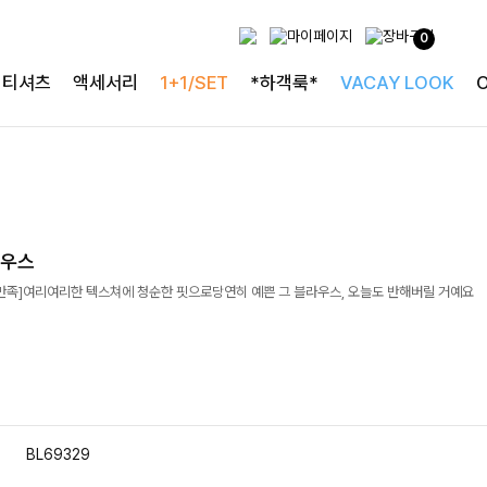
0
티셔츠
액세서리
1+1/SET
*하객룩*
VACAY LOOK
라우스
객만족]여리여리한 텍스쳐에 청순한 핏으로당연히 예쁜 그 블라우스, 오늘도 반해버릴 거예요
BL69329