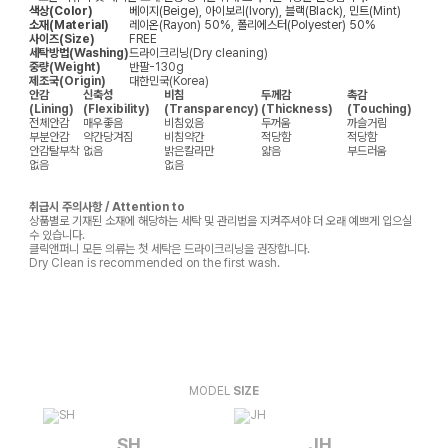
색상(Color)
베이지(Beige), 아이보리(Ivory), 블랙(Black), 민트(Mint)
소재(Material)
레이온(Rayon) 50%, 폴리에스터(Polyester) 50%
사이즈(Size)
FREE
세탁방법(Washing)
드라이크리닝(Dry cleaning)
중량(Weight)
반팔-130g
제조국(Origin)
대한민국(Korea)
안감
신축성
비침
두께감
촉감
(Lining)
(Flexibility)
(Transparency)
(Thickness)
(Touching)
전체안감
매우좋음
비침있음
두꺼움
까슬거림
부분안감
약간당겨짐
비침약간
적당함
적당함
안감탈부착
없음
밝은칼라만
얇음
부드러움
없음
없음
취급시 주의사항 / Attention to
상품별로 기재된 소재에 해당하는 세탁 및 관리법을 지켜주셔야 더 오래 예쁘게 입으실
수 있습니다.
클릭앤퍼니 모든 의류는 첫 세탁은 드라이크리닝을 권장합니다.
Dry Clean is recommended on the first wash.
MODEL
SIZE
SH
JH