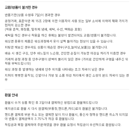
교환/반품이 불가한 경우
반품기한(상품 수령후 7일)이 경과한 경우
공정거래, 표준약관 제 15조 2항에 의한 이용자의 사용 또는 일부 소비에 의하여 재화 가치가
현저히 감소한 경우
(착용 흔적, 화장품, 탈취제 냄새, 세탁, 수선, 택훼손 포함)
세탁을 하신 경우나 착용을 하신 후에는 불량이 발견되어도 교환/반품이 불가합니다.
워싱면 종류의 제품은 워싱과정에서 옷이 살짝 돌아가는 현상이 있을 수 있습니다.
피팅만 해보신 경우라도 상품이 훼손된 경우(구김,늘어남,보풀)는 불가합니다.
배송 시 생긴 구김, 단추 바느질의 느슨함, 간단한 손질이 가능한 마감실 처리가 미흡한 경우
거래처 공정 과정 중 단추구멍이 완벽히 뚫리지 않은 경우 (가위로 간단하게 구멍을 내주신 뒤
착용 부탁드립니다)
워싱 과정 중 발생하는 냄새와 단추 위치를 나타내는 초크 자국이 남은 경우
지퍼의 뻣뻣한 움직임, 신발이나 가방 및 소품 마감 처리에서 생긴 소량의 본드 자국이 있는 경
우
환불 안내
환불시 수거 상품 확인 후 3일이내 결제하신 방법으로 환불해드립니다
예치금으로 환불 시 다시 원결제(무통장,핸드폰,카드)로의 환불은 불가합니다.
핸드폰 결제후 부분 취소 또는 결제한 달이 지나 환불시, 통신사 정책상 핸드폰 취소가 되지않
아 반품시 결제금액의 3.75%가 차감 후 환불됩니다.
적립금과 복합 결제하여 주문하였을 경우 환불 요청시 적립금이 우선적으로 환원됩니다.