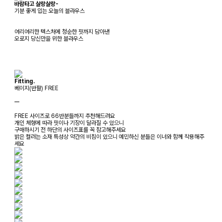
바람타고 살랑살랑-
기분 좋게 입는 오늘의 블라우스
여리여리한 텍스처에 청순한 핏까지 담아낸
오로지 당신만을 위한 블라우스
Fitting.
베이지(반팔) FREE
ㅡ
FREE 사이즈로 66반분들까지 추천해드려요
개인 체형에 따라 핏이나 기장이 달라질 수 있으니
구매하시기 전 하단의 사이즈표를 꼭 참고해주세요
밝은 컬러는 소재 특성상 약간의 비침이 있으니 예민하신 분들은 이너와 함께 착용해주
세요