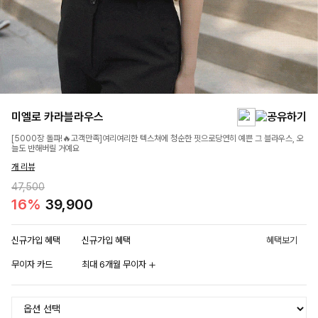
미엘로 카라블라우스
[5000장 돌파!🔥고객만족]여리여리한 텍스쳐에 청순한 핏으로당연히 예쁜 그 블라우스, 오
늘도 반해버릴 거예요
개 리뷰
47,500
16%
39,900
신규가입 혜택
신규가입 혜택
혜택보기
무이자 카드
최대 6개월 무이자