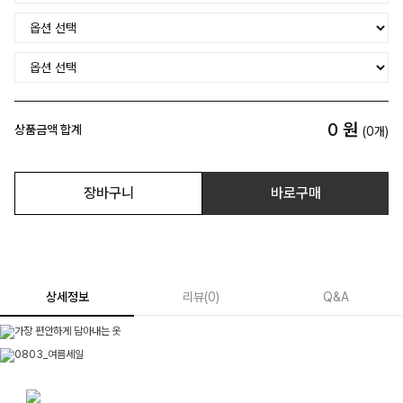
0
원
상품금액 합계
(
0
개)
장바구니
바로구매
상세정보
리뷰
(
0
)
Q&A