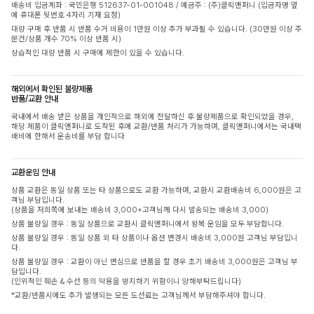
배송비 입금계좌 : 국민은행 512637-01-001048 / 예금주 : (주)클릭앤퍼니 (입금자명 옆
에 휴대폰 뒷번호 4자리 기재 요청)
대량 구매 후 반품 시 반품 수거 비용이 1만원 이상 추가 부과될 수 있습니다. (30만원 이상 주
문건/상품 개수 70% 이상 반품 시)
상습적인 대량 반품 시 구매에 제한이 있을 수 있습니다.
해외에서 확인된 불량제품
반품/교환 안내
국내에서 배송 받은 상품을 개인적으로 해외에 전달하신 후 불량제품으로 확인되었을 경우,
해당 제품이 클릭앤퍼니로 도착된 후에 교환/반품 처리가 가능하며, 클릭앤퍼니에서는 국내택
배비에 한해서 운송비를 부담 합니다
교환운임 안내
상품 교환은 동일 상품 또는 타 상품으로도 교환 가능하며, 교환시 교환배송비 6,000원은 고
객님 부담입니다.
(상품을 저희쪽에 보내는 배송비 3,000+고객님께 다시 발송되는 배송비 3,000)
상품 불량일 경우 : 동일 상품으로 교환시 클릭앤퍼니에서 왕복 운임을 모두 부담합니다.
상품 불량일 경우 : 동일 상품 외 타 상품이나 옵션 변경시 배송비 3,000원 고객님 부담입니
다.
상품 불량일 경우 : 교환이 아닌 변심으로 반품을 할 경우 초기 배송비 3,000원은 고객님 부
담입니다.
(인위적인 훼손 & 수선 등의 악용을 방지하기 위함이니 양해부탁드립니다)
*교환/반품시에도 추가 발생되는 모든 도선료는 고객님께서 부담해주셔야 합니다.