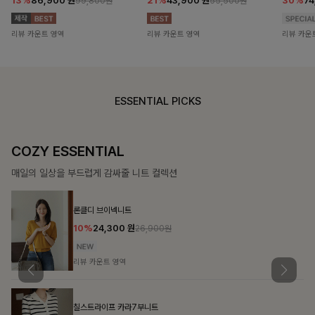
13%
86,900
원
21%
43,900
원
30%
7
99,800원
55,500원
리뷰 카운트 영역
리뷰 카운트 영역
리뷰 카운
ESSENTIAL PICKS
COZY ESSENTIAL
매일의 일상을 부드럽게 감싸줄 니트 컬렉션
론클디 브이넥니트
10%
24,300
원
26,900원
리뷰 카운트 영역
칠스트라이프 카라7부니트