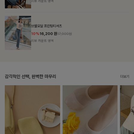
리뷰 카운트 영역
캣시어서커 버튼카라원피스+벨트SET
16%
79,900
원
95,100원
리뷰 카운트 영역
감각적인 선택, 완벽한 마무리
더보기