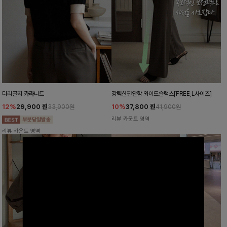
더리골지 카라니트
강력한편안함 와이드슬랙스[FREE,L사이즈]
12%
29,900
원
10%
37,800
원
33,900원
41,900원
리뷰 카운트 영역
리뷰 카운트 영역