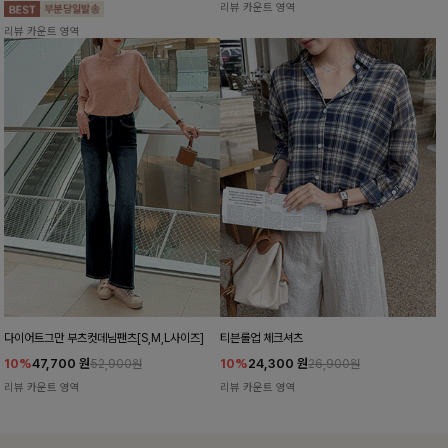
리뷰 카운트 영역
리뷰 카운트 영역
다이어트그만 부츠컷데님팬츠[S,M,L사이즈]
티븐롤업 체크셔츠
10%
47,700
원
10%
24,300
원
52,900원
26,900원
리뷰 카운트 영역
리뷰 카운트 영역