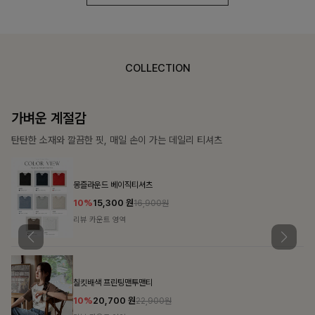
COLLECTION
가장 쉬운 코디
특별한 날부터 일상까지 함께하는 룩
쥬빌스트링 포켓원피스
17%
48,900
원
58,900원
리뷰 카운트 영역
블룬티 나시원피스+셔츠SET
15%
31,900
원
37,500원