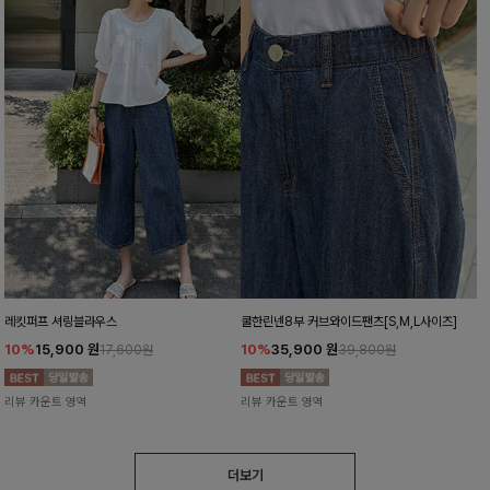
레킷퍼프 셔링블라우스
쿨한린넨8부 커브와이드팬츠[S,M,L사이즈]
10%
15,900
원
10%
35,900
원
17,600원
39,800원
리뷰 카운트 영역
리뷰 카운트 영역
더보기