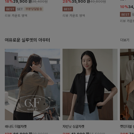
18%
29,900
원
28%
35,900
원
36,400원
49,800원
10%
34
리뷰 카운트 영역
리뷰 카운트 영역
리뷰 카운
여유로운 실루엣의 아우터
더보기
래나드 더블자켓
자빈닛 싱글자켓
캣민더블 