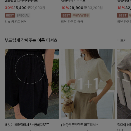
앤즌린넨 스퀘어나시니트
킹밋배색 카라니트
캘핀패턴 
30%
15,400
원
10%
29,900
원
18%
32
21,900원
33,200원
리뷰 카운트 영역
리뷰 카운트 영역
리뷰 카운
부드럽게 감싸주는 여름 티셔츠
더보기
테킷미 레터링티셔츠+반바지SET
(1+1)앤튼펜던트 퍼프티셔츠
밍디아 
SET