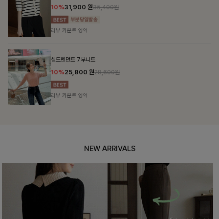
10%
31,900
원
35,400원
리뷰 카운트 영역
셀드펜던트 7부니트
10%
25,800
원
28,600원
리뷰 카운트 영역
NEW ARRIVALS