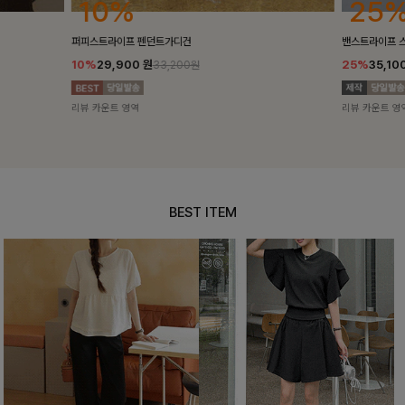
25%
10%
밴스트라이프 스트링원피스
[5천장돌파/C
25%
35,100
원
10%
34,90
46,800원
리뷰 카운트 영역
리뷰 카운트 영
BEST ITEM