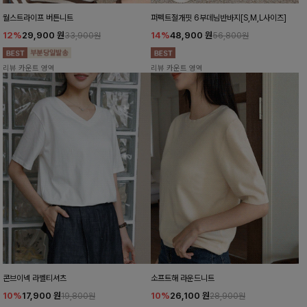
월스트라이프 버튼니트
퍼펙트절개핏 6부데님반바지[S,M,L사이즈]
12%
29,900
원
14%
48,900
원
33,900원
56,800원
리뷰 카운트 영역
리뷰 카운트 영역
콘브이넥 라벨티셔츠
소프트해 라운드니트
10%
17,900
원
10%
26,100
원
19,800원
28,900원