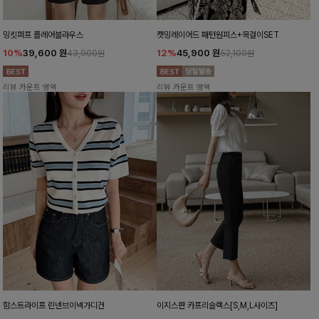
밍킷퍼프 플레어블라우스
캣밍레이어드 패턴원피스+목걸이SET
10%
39,600
원
12%
45,900
원
43,900원
52,100원
리뷰 카운트 영역
리뷰 카운트 영역
함스트라이프 린넨브이넥가디건
이지스판 카프리슬랙스[S,M,L사이즈]