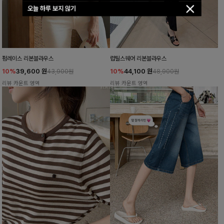
오늘 하루 보지 않기
펌레이스 리본블라우스
럽틸스퀘어 리본블라우스
10%
39,600
원
10%
44,100
원
43,900원
48,900원
리뷰 카운트 영역
리뷰 카운트 영역