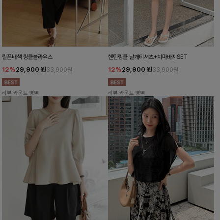
릴픈배색 링클블라우스
헨틴링클 날개티셔츠+치마바지SET
12%
29,900
원
12%
29,900
원
33,900원
33,900원
리뷰 카운트 영역
리뷰 카운트 영역