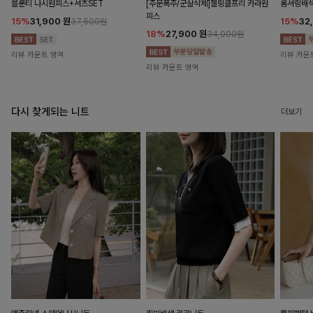
블룬티 나시원피스+셔츠SET
[주문폭주/군살삭제]젤링클프리 카라원
롬셔링배
피스
15%
31,900
원
15%
32
37,500원
18%
27,900
원
34,000원
리뷰 카운트 영역
리뷰 카운
리뷰 카운트 영역
다시 찾게되는 니트
더보기