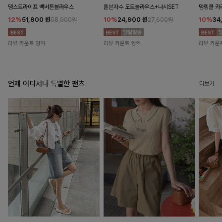
댕스트라이프 백버튼블라우스
율븐자수 도트블라우스+나시SET
덤링클 카
12%
51,900
원
10%
24,900
원
10%
34
58,900원
27,600원
리뷰 카운트 영역
리뷰 카운트 영역
리뷰 카운
언제 어디서나 특별한 팬츠
더보기