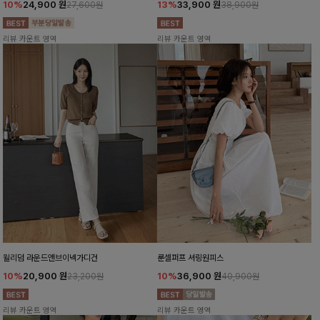
10%
24,900
원
13%
33,900
원
27,600원
38,900원
리뷰 카운트 영역
리뷰 카운트 영역
윌리덤 라운드앤브이넥가디건
룬셀퍼프 셔링원피스
10%
20,900
원
10%
36,900
원
23,200원
40,900원
리뷰 카운트 영역
리뷰 카운트 영역