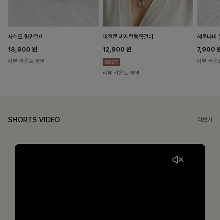
헤룬나비 
사셀드 링귀걸이
피엘룬 써지컬링목걸이
7,900
18,900
원
12,900
원
리뷰 카운
리뷰 카운트 영역
리뷰 카운트 영역
SHORTS VIDEO
더보기