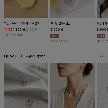
뽀소옹 면메쉬덧신
그렌스 토트백+파우치+스트랩SET
케루디 자
2,000
원
10%
24,300
원
8,900
26,900원
리뷰 카운트 영역
리뷰 카운트 영역
리뷰 카운
디테일의 미학, 주얼리 라인업
더보기