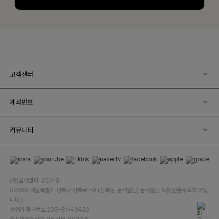
고객센터
계좌번호
커뮤니티
(주)클릭앤퍼니/김예중
02880 서울특별시 성북구 성북로 49 (성북동, 운석빌딩) 운석빌딩 5층(반품주소가 아닙
니다.)
사업자 등록번호 209-81-43420