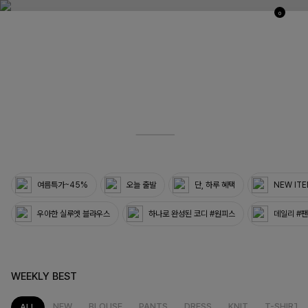
0
03
33
여름특가~45%
오늘 출발
단, 하루 혜택
NEW IT
우아한 실루엣 블라우스
하나로 완성된 코디 #원피스
데일리 #
WEEKLY BEST
NEW
BLOUSE
PANTS
DRESS
KNIT
T-SHIRT
ALL