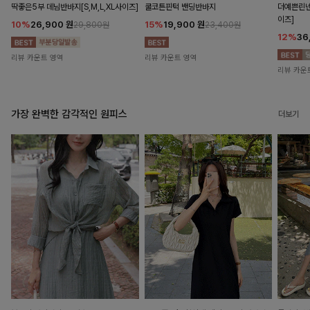
딱좋은5부 데님반바지[S,M,L,XL사이즈]
쿨코튼핀턱 밴딩반바지
더예쁜린넨
이즈]
10%
26,900
원
15%
19,900
원
29,800원
23,400원
12%
36
리뷰 카운트 영역
리뷰 카운트 영역
리뷰 카운
가장 완벽한 감각적인 원피스
더보기