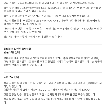
교환/반품은 상품수령일부터 7일 이내 고객센터 또는 게시판으로 신청해주셔야 합니다.
회수 접수 방법 : CJ대한통운택배(1588-1255)ARS 연결 후 1번 ▷ 1번 ▷ 받으신 운송장 번
호 등록 ▷ 착불로 선택 ▷ 회수접수 완료
회수 접수 후 대한통운 담당 기사가 주말 제외 1-2일 이내에 회수지로 방문합니다.
배송비 입금계좌 : 국민은행 512637-01-001048 / 예금주 : (주)클릭앤퍼니 (입금자명 옆
에 휴대폰 뒷번호 4자리 기재 요청)
대량 구매 후 반품 시 반품 수거 비용이 1만원 이상 추가 부과될 수 있습니다. (30만원 이상 주
문건/상품 개수 70% 이상 반품 시)
상습적인 대량 반품 시 구매에 제한이 있을 수 있습니다.
해외에서 확인된 불량제품
반품/교환 안내
국내에서 배송 받은 상품을 개인적으로 해외에 전달하신 후 불량제품으로 확인되었을 경우,
해당 제품이 클릭앤퍼니로 도착된 후에 교환/반품 처리가 가능하며, 클릭앤퍼니에서는 국내택
배비에 한해서 운송비를 부담 합니다
교환운임 안내
상품 교환은 동일 상품 또는 타 상품으로도 교환 가능하며, 교환시 교환배송비 6,000원은 고
객님 부담입니다.
(상품을 저희쪽에 보내는 배송비 3,000+고객님께 다시 발송되는 배송비 3,000)
상품 불량일 경우 : 동일 상품으로 교환시 클릭앤퍼니에서 왕복 운임을 모두 부담합니다.
상품 불량일 경우 : 동일 상품 외 타 상품이나 옵션 변경시 배송비 3,000원 고객님 부담입니
다.