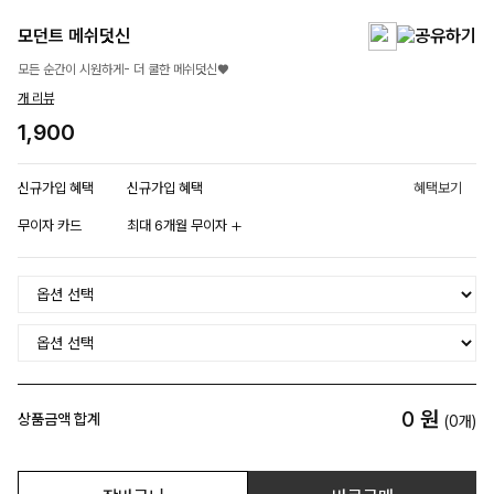
모던트 메쉬덧신
모든 순간이 시원하게- 더 쿨한 메쉬덧신♥
개 리뷰
1,900
신규가입 혜택
신규가입 혜택
혜택보기
무이자 카드
최대 6개월 무이자
0
원
상품금액 합계
(
0
개)