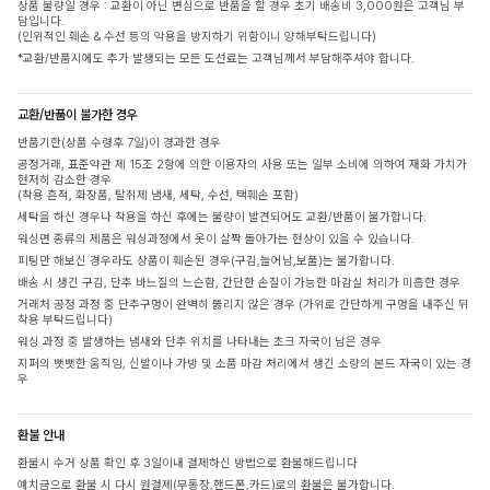
상품 불량일 경우 : 교환이 아닌 변심으로 반품을 할 경우 초기 배송비 3,000원은 고객님 부
담입니다.
(인위적인 훼손 & 수선 등의 악용을 방지하기 위함이니 양해부탁드립니다)
*교환/반품시에도 추가 발생되는 모든 도선료는 고객님께서 부담해주셔야 합니다.
교환/반품이 불가한 경우
반품기한(상품 수령후 7일)이 경과한 경우
공정거래, 표준약관 제 15조 2항에 의한 이용자의 사용 또는 일부 소비에 의하여 재화 가치가
현저히 감소한 경우
(착용 흔적, 화장품, 탈취제 냄새, 세탁, 수선, 택훼손 포함)
세탁을 하신 경우나 착용을 하신 후에는 불량이 발견되어도 교환/반품이 불가합니다.
워싱면 종류의 제품은 워싱과정에서 옷이 살짝 돌아가는 현상이 있을 수 있습니다.
피팅만 해보신 경우라도 상품이 훼손된 경우(구김,늘어남,보풀)는 불가합니다.
배송 시 생긴 구김, 단추 바느질의 느슨함, 간단한 손질이 가능한 마감실 처리가 미흡한 경우
거래처 공정 과정 중 단추구멍이 완벽히 뚫리지 않은 경우 (가위로 간단하게 구멍을 내주신 뒤
착용 부탁드립니다)
워싱 과정 중 발생하는 냄새와 단추 위치를 나타내는 초크 자국이 남은 경우
지퍼의 뻣뻣한 움직임, 신발이나 가방 및 소품 마감 처리에서 생긴 소량의 본드 자국이 있는 경
우
환불 안내
환불시 수거 상품 확인 후 3일이내 결제하신 방법으로 환불해드립니다
예치금으로 환불 시 다시 원결제(무통장,핸드폰,카드)로의 환불은 불가합니다.