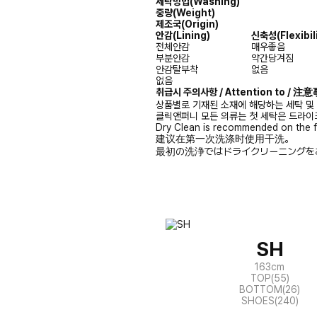
세탁방법(Washing)
중량(Weight)
제조국(Origin)
안감
(Lining)
신축성
(Flexibil
전체안감
매우좋음
부분안감
약간당겨짐
안감탈부착
없음
없음
취급시 주의사항 / Attention to / 
상품별로 기재된 소재에 해당하는 세탁 및
클릭앤퍼니 모든 의류는 첫 세탁은 드라이
Dry Clean is recommended on the f
建议在第一次洗涤时使用干洗。
最初の洗浄ではドライクリーニングを
SH
163cm
TOP(55)
BOTTOM(26)
SHOES(240)