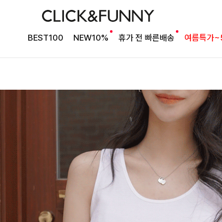
BEST100
NEW10%
휴가 전 빠른배송
여름특가~