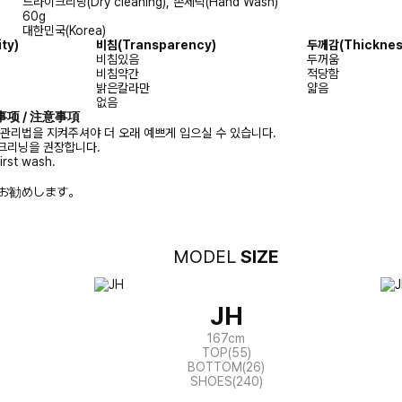
드라이크리닝(Dry cleaning), 손세탁(Hand Wash)
60g
대한민국(Korea)
ity)
비침
(Transparency)
두께감
(Thicknes
비침있음
두꺼움
비침약간
적당함
밝은칼라만
얇음
없음
注意事项 / 注意事項
 관리법을 지켜주셔야 더 오래 예쁘게 입으실 수 있습니다.
크리닝을 권장합니다.
irst wash.
お勧めします。
MODEL
SIZE
JH
167cm
TOP(55)
BOTTOM(26)
SHOES(240)