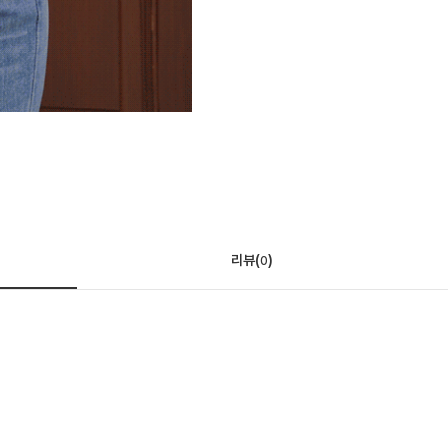
리뷰(
)
0