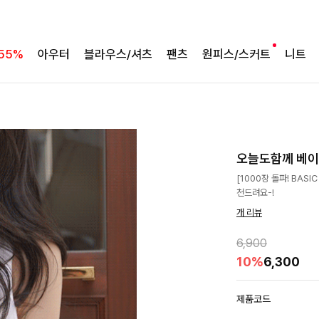
55%
아우터
블라우스/셔츠
팬츠
원피스/스커트
니트
오늘도함께 베
[1000장 돌파! BAS
천드려요-!
개 리뷰
6,900
10%
6,300
제품코드