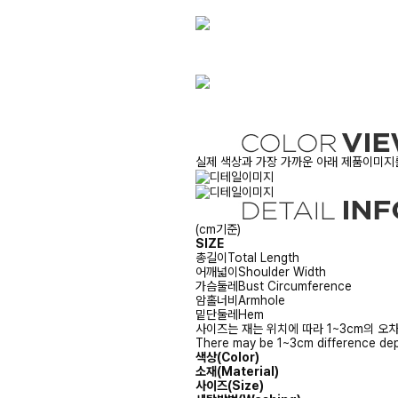
실제 색상과 가장 가까운 아래 제품이미지를
(cm기준)
SIZE
총길이
Total Length
어깨넓이
Shoulder Width
가슴둘레
Bust Circumference
암홀너비
Armhole
밑단둘레
Hem
사이즈는 재는 위치에 따라 1~3cm의 오차
There may be 1~3cm difference dep
색상(Color)
소재(Material)
사이즈(Size)