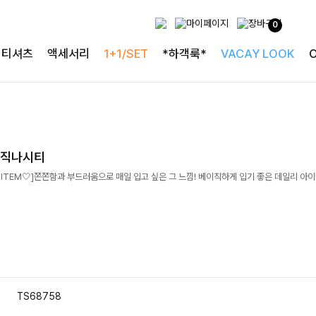
0
티셔츠
액세서리
1+1/SET
*하객룩*
VACAY LOOK
이직나시티
IC ITEM🤍]쫀쫀함과 부드러움으로 매일 입고 싶은 그 느낌! 베이직하게 입기 좋은 데일리 아
TS68758