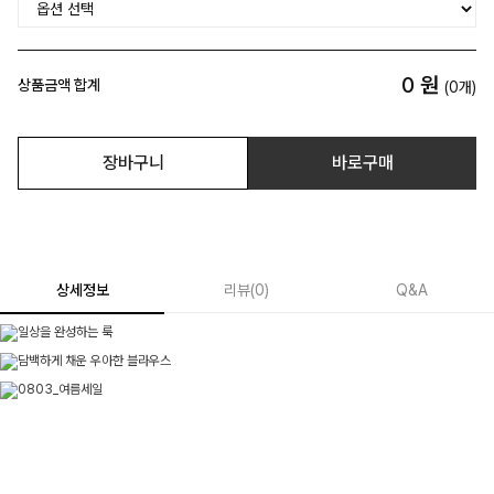
0
원
상품금액 합계
(
0
개)
장바구니
바로구매
상세정보
리뷰
(
0
)
Q&A