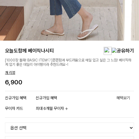
오늘도함께 베이직나시티
[1000장 돌파! BASIC ITEM🤍]쫀쫀함과 부드러움으로 매일 입고 싶은 그 느낌! 베이직하
게 입기 좋은 데일리 아이템이라 추천드려요-!
개 리뷰
6,900
신규가입 혜택
신규가입 혜택
혜택보기
무이자 카드
최대 6개월 무이자