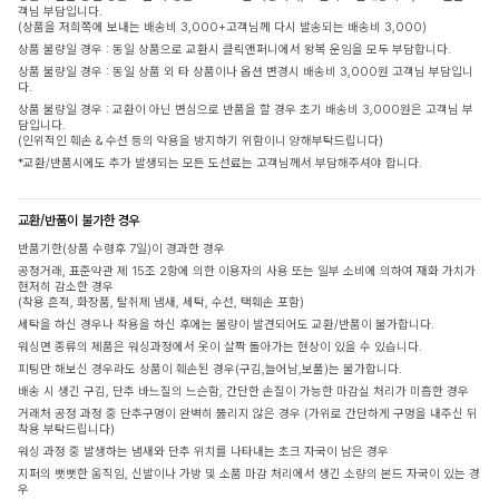
객님 부담입니다.
(상품을 저희쪽에 보내는 배송비 3,000+고객님께 다시 발송되는 배송비 3,000)
상품 불량일 경우 : 동일 상품으로 교환시 클릭앤퍼니에서 왕복 운임을 모두 부담합니다.
상품 불량일 경우 : 동일 상품 외 타 상품이나 옵션 변경시 배송비 3,000원 고객님 부담입니
다.
상품 불량일 경우 : 교환이 아닌 변심으로 반품을 할 경우 초기 배송비 3,000원은 고객님 부
담입니다.
(인위적인 훼손 & 수선 등의 악용을 방지하기 위함이니 양해부탁드립니다)
*교환/반품시에도 추가 발생되는 모든 도선료는 고객님께서 부담해주셔야 합니다.
교환/반품이 불가한 경우
반품기한(상품 수령후 7일)이 경과한 경우
공정거래, 표준약관 제 15조 2항에 의한 이용자의 사용 또는 일부 소비에 의하여 재화 가치가
현저히 감소한 경우
(착용 흔적, 화장품, 탈취제 냄새, 세탁, 수선, 택훼손 포함)
세탁을 하신 경우나 착용을 하신 후에는 불량이 발견되어도 교환/반품이 불가합니다.
워싱면 종류의 제품은 워싱과정에서 옷이 살짝 돌아가는 현상이 있을 수 있습니다.
피팅만 해보신 경우라도 상품이 훼손된 경우(구김,늘어남,보풀)는 불가합니다.
배송 시 생긴 구김, 단추 바느질의 느슨함, 간단한 손질이 가능한 마감실 처리가 미흡한 경우
거래처 공정 과정 중 단추구멍이 완벽히 뚫리지 않은 경우 (가위로 간단하게 구멍을 내주신 뒤
착용 부탁드립니다)
워싱 과정 중 발생하는 냄새와 단추 위치를 나타내는 초크 자국이 남은 경우
지퍼의 뻣뻣한 움직임, 신발이나 가방 및 소품 마감 처리에서 생긴 소량의 본드 자국이 있는 경
우