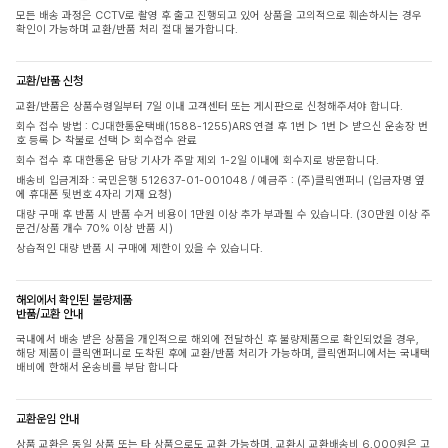
모든 배송 과정은 CCTV로 촬영 후 출고 진행되고 있어 상품을 고의적으로 훼손하시는 경우
확인이 가능하며 교환/반품 처리 절대 불가합니다.
교환/반품 신청
교환/반품은 상품수령일부터 7일 이내 고객센터 또는 게시판으로 신청해주셔야 합니다.
회수 접수 방법 : CJ대한통운택배(1588-1255)ARS 연결 후 1번 ▷ 1번 ▷ 받으신 운송장 번
호 등록 ▷ 착불로 선택 ▷ 회수접수 완료
회수 접수 후 대한통운 담당 기사가 주말 제외 1-2일 이내에 회수지로 방문합니다.
배송비 입금계좌 : 국민은행 512637-01-001048 / 예금주 : (주)클릭앤퍼니 (입금자명 옆
에 휴대폰 뒷번호 4자리 기재 요청)
대량 구매 후 반품 시 반품 수거 비용이 1만원 이상 추가 부과될 수 있습니다. (30만원 이상 주
문건/상품 개수 70% 이상 반품 시)
상습적인 대량 반품 시 구매에 제한이 있을 수 있습니다.
해외에서 확인된 불량제품
반품/교환 안내
국내에서 배송 받은 상품을 개인적으로 해외에 전달하신 후 불량제품으로 확인되었을 경우,
해당 제품이 클릭앤퍼니로 도착된 후에 교환/반품 처리가 가능하며, 클릭앤퍼니에서는 국내택
배비에 한해서 운송비를 부담 합니다
교환운임 안내
상품 교환은 동일 상품 또는 타 상품으로도 교환 가능하며, 교환시 교환배송비 6,000원은 고