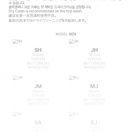
수 있습니다.
클릭앤퍼니 모든 의류는 첫 세탁은 드라이크리닝을 권장합니다.
Dry Clean is recommended on the first wash.
建议在第一次洗涤时使用干洗。
最初の洗浄ではドライクリーニングをお勧めします。
MODEL
SIZE
SH
JH
163cm
167cm
TOP(55)
TOP(55)
BOTTOM(26)
BOTTOM(26)
SHOES(240)
SHOES(240)
JM
MJ
166cm
164cm
TOP(55)
TOP(55)
BOTTOM(25)
BOTTOM(26)
SHOES(240)
SHOES(240)
SA
EJ
168cm
165cm
TOP(55)
TOP(55)