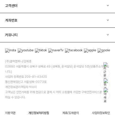
고객센터
계좌번호
커뮤니티
(주)클릭앤퍼니/김예중
02880 서울특별시 성북구 성북로 49 (성북동, 운석빌딩) 운석빌딩 5층(반품주소가 아닙
니다.)
사업자 등록번호 209-81-43420
통신판매업신고 서울성북-0073호
개인정보관리책임자 박수미
고객님은 안전거래를 위해 현금으로 결제 시 저희 소핑몰에 가입한 구매안전서비스를 이용
하실 수 있습니다.
이용약관
개인정보처리방침
제휴/도매문의
사업자정보확인