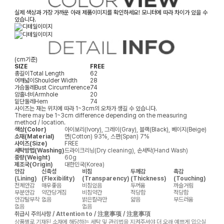
실제 색상과 가장 가까운 아래 제품이미지를 확인하세요! 모니터에 따라 차이가 있을 수
있습니다.
(cm기준)
SIZE
FREE
총길이
Total Length
62
어깨넓이
Shoulder Width
28
가슴둘레
Bust Circumference
74
암홀너비
Armhole
20
밑단둘레
Hem
74
사이즈는 재는 위치에 따라 1~3cm의 오차가 생길 수 있습니다.
There may be 1~3cm difference depending on the measuring
method / location.
색상(Color)
아이보리(Ivory), 그레이(Gray), 블랙(Black), 베이지(Beige)
소재(Material)
면(Cotton) 93%, 스판(Span) 7%
사이즈(Size)
FREE
세탁방법(Washing)
드라이크리닝(Dry cleaning), 손세탁(Hand Wash)
중량(Weight)
60g
제조국(Origin)
대한민국(Korea)
안감
신축성
비침
두께감
촉감
(Lining)
(Flexibility)
(Transparency)
(Thickness)
(Touching)
전체안감
매우좋음
비침있음
두꺼움
까슬거림
부분안감
약간당겨짐
비침약간
적당함
적당함
안감탈부착
없음
밝은칼라만
얇음
부드러움
없음
없음
취급시 주의사항 / Attention to / 注意事项 / 注意事項
상품별로 기재된 소재에 해당하는 세탁 및 관리법을 지켜주셔야 더 오래 예쁘게 입으실