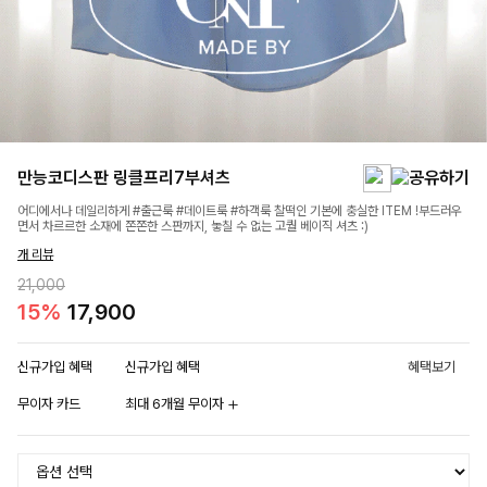
만능코디스판 링클프리7부셔츠
어디에서나 데일리하게 #출근룩 #데이트룩 #하객룩 찰떡인 기본에 충실한 ITEM !부드러우
면서 차르르한 소재에 쫀쫀한 스판까지, 놓칠 수 없는 고퀄 베이직 셔츠 :)
개 리뷰
21,000
15%
17,900
신규가입 혜택
신규가입 혜택
혜택보기
무이자 카드
최대 6개월 무이자