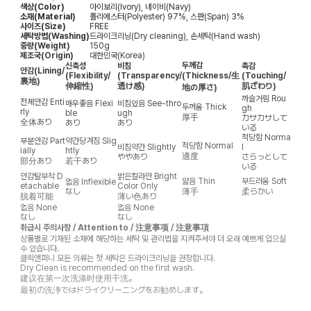
색상(Color)
아이보리(Ivory), 네이비(Navy)
소재(Material)
폴리에스터(Polyester) 97%, 스판(Span) 3%
사이즈(Size)
FREE
세탁방법(Washing)
드라이크리닝(Dry cleaning), 손세탁(Hand wash)
중량(Weight)
150g
제조국(Origin)
대한민국(Korea)
두께감
신축성
비침
촉감
안감
(Lining/
(Flexibility/
(Transparency/
(Thickness/生
(Touching/
裏地)
伸縮性)
透け感)
肌ざわり)
地の厚さ)
까슬거림
Rou
전체안감
Enti
매우좋음
Flexi
비침있음
See-thro
두꺼움
Thick
gh
rly
ble
ugh
厚手
カサカサして
全体あり
あり
あり
いる
적당함
Norma
부분안감
Part
약간당겨짐
Slig
적당함
Normal
비침약간
Slightly
l
ially
htly
適度
ややあり
さらっとして
部分あり
若干あり
いる
안감탈부착
D
밝은칼라만
Bright
얇음
Thin
부드러움
Soft
없음
Inflexible
etachable
Color Only
なし
薄手
柔らかい
脱着可能
薄い色あり
없음
None
없음
None
なし
なし
취급시 주의사항 / Attention to / 注意事项 / 注意事項
상품별로 기재된 소재에 해당하는 세탁 및 관리법을 지켜주셔야 더 오래 예쁘게 입으실
수 있습니다.
클릭앤퍼니 모든 의류는 첫 세탁은 드라이크리닝을 권장합니다.
Dry Clean is recommended on the first wash.
建议在第一次洗涤时使用干洗。
最初の洗浄ではドライクリーニングをお勧めします。