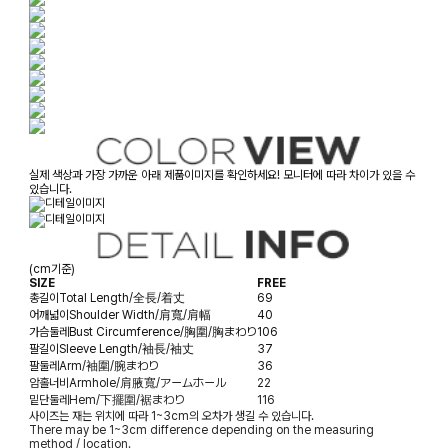
실제 색상과 가장 가까운 아래 제품이미지를 확인하세요! 모니터에 따라 차이가 있을 수
있습니다.
(cm기준)
SIZE
FREE
총길이
Total Length/全長/着丈
69
어깨넓이
Shoulder Width/肩寬/肩幅
40
가슴둘레
Bust Circumference/胸圍/胸まわり
106
팔길이
Sleeve Length/袖長/袖丈
37
팔둘레
Arm/袖圍/腕まわり
36
암홀너비
Armhole/肩腋寬/アームホール
22
밑단둘레
Hem/下擺圍/裾まわり
116
사이즈는 재는 위치에 따라 1~3cm의 오차가 생길 수 있습니다.
There may be 1~3cm difference depending on the measuring
method / location.