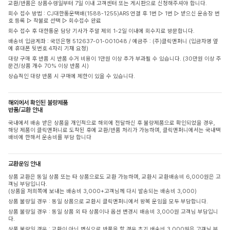
교환/반품은 상품수령일부터 7일 이내 고객센터 또는 게시판으로 신청해주셔야 합니다.
회수 접수 방법 : CJ대한통운택배(1588-1255)ARS 연결 후 1번 ▷ 1번 ▷ 받으신 운송장 번
호 등록 ▷ 착불로 선택 ▷ 회수접수 완료
회수 접수 후 대한통운 담당 기사가 주말 제외 1-2일 이내에 회수지로 방문합니다.
배송비 입금계좌 : 국민은행 512637-01-001048 / 예금주 : (주)클릭앤퍼니 (입금자명 옆
에 휴대폰 뒷번호 4자리 기재 요청)
대량 구매 후 반품 시 반품 수거 비용이 1만원 이상 추가 부과될 수 있습니다. (30만원 이상 주
문건/상품 개수 70% 이상 반품 시)
상습적인 대량 반품 시 구매에 제한이 있을 수 있습니다.
해외에서 확인된 불량제품
반품/교환 안내
국내에서 배송 받은 상품을 개인적으로 해외에 전달하신 후 불량제품으로 확인되었을 경우,
해당 제품이 클릭앤퍼니로 도착된 후에 교환/반품 처리가 가능하며, 클릭앤퍼니에서는 국내택
배비에 한해서 운송비를 부담 합니다
교환운임 안내
상품 교환은 동일 상품 또는 타 상품으로도 교환 가능하며, 교환시 교환배송비 6,000원은 고
객님 부담입니다.
(상품을 저희쪽에 보내는 배송비 3,000+고객님께 다시 발송되는 배송비 3,000)
상품 불량일 경우 : 동일 상품으로 교환시 클릭앤퍼니에서 왕복 운임을 모두 부담합니다.
상품 불량일 경우 : 동일 상품 외 타 상품이나 옵션 변경시 배송비 3,000원 고객님 부담입니
다.
상품 불량일 경우 : 교환이 아닌 변심으로 반품을 할 경우 초기 배송비 3,000원은 고객님 부