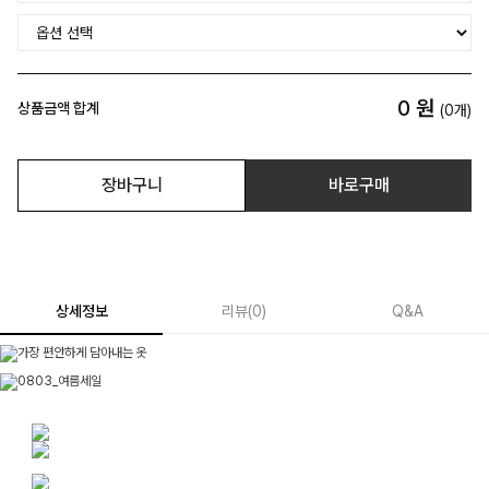
0
원
상품금액 합계
(
0
개)
장바구니
바로구매
상세정보
리뷰
(
0
)
Q&A