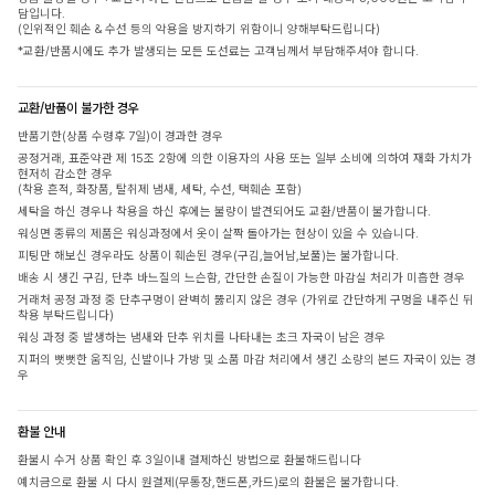
담입니다.
(인위적인 훼손 & 수선 등의 악용을 방지하기 위함이니 양해부탁드립니다)
*교환/반품시에도 추가 발생되는 모든 도선료는 고객님께서 부담해주셔야 합니다.
교환/반품이 불가한 경우
반품기한(상품 수령후 7일)이 경과한 경우
공정거래, 표준약관 제 15조 2항에 의한 이용자의 사용 또는 일부 소비에 의하여 재화 가치가
현저히 감소한 경우
(착용 흔적, 화장품, 탈취제 냄새, 세탁, 수선, 택훼손 포함)
세탁을 하신 경우나 착용을 하신 후에는 불량이 발견되어도 교환/반품이 불가합니다.
워싱면 종류의 제품은 워싱과정에서 옷이 살짝 돌아가는 현상이 있을 수 있습니다.
피팅만 해보신 경우라도 상품이 훼손된 경우(구김,늘어남,보풀)는 불가합니다.
배송 시 생긴 구김, 단추 바느질의 느슨함, 간단한 손질이 가능한 마감실 처리가 미흡한 경우
거래처 공정 과정 중 단추구멍이 완벽히 뚫리지 않은 경우 (가위로 간단하게 구멍을 내주신 뒤
착용 부탁드립니다)
워싱 과정 중 발생하는 냄새와 단추 위치를 나타내는 초크 자국이 남은 경우
지퍼의 뻣뻣한 움직임, 신발이나 가방 및 소품 마감 처리에서 생긴 소량의 본드 자국이 있는 경
우
환불 안내
환불시 수거 상품 확인 후 3일이내 결제하신 방법으로 환불해드립니다
예치금으로 환불 시 다시 원결제(무통장,핸드폰,카드)로의 환불은 불가합니다.