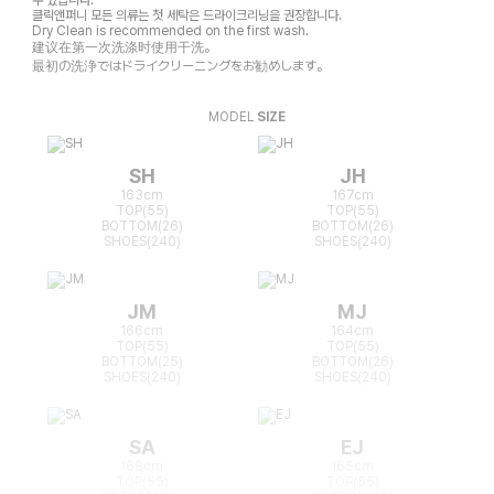
클릭앤퍼니 모든 의류는 첫 세탁은 드라이크리닝을 권장합니다.
Dry Clean is recommended on the first wash.
建议在第一次洗涤时使用干洗。
最初の洗浄ではドライクリーニングをお勧めします。
MODEL
SIZE
SH
JH
163cm
167cm
TOP(55)
TOP(55)
BOTTOM(26)
BOTTOM(26)
SHOES(240)
SHOES(240)
JM
MJ
166cm
164cm
TOP(55)
TOP(55)
BOTTOM(25)
BOTTOM(26)
SHOES(240)
SHOES(240)
SA
EJ
168cm
165cm
TOP(55)
TOP(55)