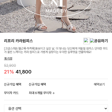
리프리 카라원피스
[고급스러운/출근룩·하객룩]돋보이고 싶은 날, 더 빛나는 당신에게 어울릴 원피스 단아한 무드
가 물씬 느껴지는 카라 원피스로 가볍게 살랑이는 우아한 실루엣을 연출하세요!
개 리뷰
52,900
21%
41,800
신규가입 혜택
신규가입 혜택
혜택보기
무이자 카드
최대 6개월 무이자