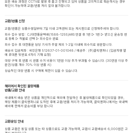
모든 배송 과정은 CCTV로 촬영 후 출고 진행되고 있어 상품을 고의적으로 훼손하시는 경우
확인이 가능하며 교환/반품 처리 절대 불가합니다.
교환/반품 신청
교환/반품은 상품수령일부터 7일 이내 고객센터 또는 게시판으로 신청해주셔야 합니다.
회수 접수 방법 : CJ대한통운택배(1588-1255)ARS 연결 후 1번 ▷ 1번 ▷ 받으신 운송장 번
호 등록 ▷ 착불로 선택 ▷ 회수접수 완료
회수 접수 후 대한통운 담당 기사가 주말 제외 1-2일 이내에 회수지로 방문합니다.
배송비 입금계좌 : 국민은행 512637-01-001048 / 예금주 : (주)클릭앤퍼니 (입금자명 옆
에 휴대폰 뒷번호 4자리 기재 요청)
대량 구매 후 반품 시 반품 수거 비용이 1만원 이상 추가 부과될 수 있습니다. (30만원 이상 주
문건/상품 개수 70% 이상 반품 시)
상습적인 대량 반품 시 구매에 제한이 있을 수 있습니다.
해외에서 확인된 불량제품
반품/교환 안내
국내에서 배송 받은 상품을 개인적으로 해외에 전달하신 후 불량제품으로 확인되었을 경우,
해당 제품이 클릭앤퍼니로 도착된 후에 교환/반품 처리가 가능하며, 클릭앤퍼니에서는 국내택
배비에 한해서 운송비를 부담 합니다
교환운임 안내
상품 교환은 동일 상품 또는 타 상품으로도 교환 가능하며, 교환시 교환배송비 6,000원은 고