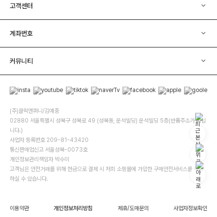
고객센터
계좌번호
커뮤니티
(주)클릭앤퍼니/김예중
02880 서울특별시 성북구 성북로 49 (성북동, 운석빌딩) 운석빌딩 5층(반품주소가 아닙
니다.)
사업자 등록번호 209-81-43420
통신판매업신고 서울성북-0073호
개인정보관리책임자 박수미
고객님은 안전거래를 위해 현금으로 결제 시 저희 소핑몰에 가입한 구매안전서비스를 이용
하실 수 있습니다.
이용약관
개인정보처리방침
제휴/도매문의
사업자정보확인