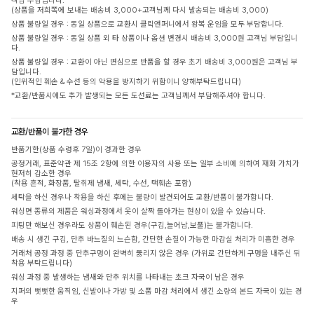
객님 부담입니다.
(상품을 저희쪽에 보내는 배송비 3,000+고객님께 다시 발송되는 배송비 3,000)
상품 불량일 경우 : 동일 상품으로 교환시 클릭앤퍼니에서 왕복 운임을 모두 부담합니다.
상품 불량일 경우 : 동일 상품 외 타 상품이나 옵션 변경시 배송비 3,000원 고객님 부담입니
다.
상품 불량일 경우 : 교환이 아닌 변심으로 반품을 할 경우 초기 배송비 3,000원은 고객님 부
담입니다.
(인위적인 훼손 & 수선 등의 악용을 방지하기 위함이니 양해부탁드립니다)
*교환/반품시에도 추가 발생되는 모든 도선료는 고객님께서 부담해주셔야 합니다.
교환/반품이 불가한 경우
반품기한(상품 수령후 7일)이 경과한 경우
공정거래, 표준약관 제 15조 2항에 의한 이용자의 사용 또는 일부 소비에 의하여 재화 가치가
현저히 감소한 경우
(착용 흔적, 화장품, 탈취제 냄새, 세탁, 수선, 택훼손 포함)
세탁을 하신 경우나 착용을 하신 후에는 불량이 발견되어도 교환/반품이 불가합니다.
워싱면 종류의 제품은 워싱과정에서 옷이 살짝 돌아가는 현상이 있을 수 있습니다.
피팅만 해보신 경우라도 상품이 훼손된 경우(구김,늘어남,보풀)는 불가합니다.
배송 시 생긴 구김, 단추 바느질의 느슨함, 간단한 손질이 가능한 마감실 처리가 미흡한 경우
거래처 공정 과정 중 단추구멍이 완벽히 뚫리지 않은 경우 (가위로 간단하게 구멍을 내주신 뒤
착용 부탁드립니다)
워싱 과정 중 발생하는 냄새와 단추 위치를 나타내는 초크 자국이 남은 경우
지퍼의 뻣뻣한 움직임, 신발이나 가방 및 소품 마감 처리에서 생긴 소량의 본드 자국이 있는 경
우