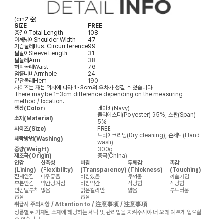
(cm기준)
SIZE
FREE
총길이
Total Length
108
어깨넓이
Shoulder Width
47
가슴둘레
Bust Circumference
99
팔길이
Sleeve Length
31
팔둘레
Arm
38
허리둘레
Waist
76
암홀너비
Armhole
24
밑단둘레
Hem
190
사이즈는 재는 위치에 따라 1~3cm의 오차가 생길 수 있습니다.
There may be 1~3cm difference depending on the measuring
method / location.
색상(Color)
네이비(Navy)
폴리에스터(Polyester) 95%, 스판(Span)
소재(Material)
5%
사이즈(Size)
FREE
드라이크리닝(Dry cleaning), 손세탁(Hand
세탁방법(Washing)
wash)
중량(Weight)
300g
제조국(Origin)
중국(China)
안감
신축성
비침
두께감
촉감
(Lining)
(Flexibility)
(Transparency)
(Thickness)
(Touching)
전체안감
매우좋음
비침있음
두꺼움
까슬거림
부분안감
약간당겨짐
비침약간
적당함
적당함
안감탈부착
없음
밝은칼라만
얇음
부드러움
없음
없음
취급시 주의사항 / Attention to / 注意事项 / 注意事項
상품별로 기재된 소재에 해당하는 세탁 및 관리법을 지켜주셔야 더 오래 예쁘게 입으실
수 있습니다.