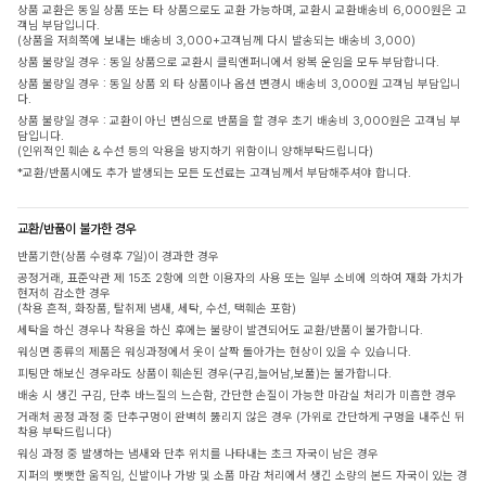
상품 교환은 동일 상품 또는 타 상품으로도 교환 가능하며, 교환시 교환배송비 6,000원은 고
객님 부담입니다.
(상품을 저희쪽에 보내는 배송비 3,000+고객님께 다시 발송되는 배송비 3,000)
상품 불량일 경우 : 동일 상품으로 교환시 클릭앤퍼니에서 왕복 운임을 모두 부담합니다.
상품 불량일 경우 : 동일 상품 외 타 상품이나 옵션 변경시 배송비 3,000원 고객님 부담입니
다.
상품 불량일 경우 : 교환이 아닌 변심으로 반품을 할 경우 초기 배송비 3,000원은 고객님 부
담입니다.
(인위적인 훼손 & 수선 등의 악용을 방지하기 위함이니 양해부탁드립니다)
*교환/반품시에도 추가 발생되는 모든 도선료는 고객님께서 부담해주셔야 합니다.
교환/반품이 불가한 경우
반품기한(상품 수령후 7일)이 경과한 경우
공정거래, 표준약관 제 15조 2항에 의한 이용자의 사용 또는 일부 소비에 의하여 재화 가치가
현저히 감소한 경우
(착용 흔적, 화장품, 탈취제 냄새, 세탁, 수선, 택훼손 포함)
세탁을 하신 경우나 착용을 하신 후에는 불량이 발견되어도 교환/반품이 불가합니다.
워싱면 종류의 제품은 워싱과정에서 옷이 살짝 돌아가는 현상이 있을 수 있습니다.
피팅만 해보신 경우라도 상품이 훼손된 경우(구김,늘어남,보풀)는 불가합니다.
배송 시 생긴 구김, 단추 바느질의 느슨함, 간단한 손질이 가능한 마감실 처리가 미흡한 경우
거래처 공정 과정 중 단추구멍이 완벽히 뚫리지 않은 경우 (가위로 간단하게 구멍을 내주신 뒤
착용 부탁드립니다)
워싱 과정 중 발생하는 냄새와 단추 위치를 나타내는 초크 자국이 남은 경우
지퍼의 뻣뻣한 움직임, 신발이나 가방 및 소품 마감 처리에서 생긴 소량의 본드 자국이 있는 경