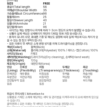
(cm기준)
SIZE
FREE
총길이
Total length
56
어깨넓이
Shoulder Width
35
가슴둘레
Bust Circumference
96
팔둘레
Arm
25
팔길이
Sleeve Length
40
암홀너비
Armhole
21
밑단둘레
Hem
96
- 사이즈는 재는 방법이나 위치에 따라 1~3cm 정도의 오차가 발생할 수 있습니다.
- 상품의 실제 색상은 상세페이지 하단의 디테일 컷과 가장 유사합니다.
- 용자의 모니터 사양, 휴대폰 기종 및 해상도 설정에 따라 실제 색상과 다소 차이가 있
을 수 있는 점 참고 부탁드립니다.
- 모든 의류의 첫 세탁은 소재 변형 방지를 위해 드라이클리닝을 권장합니다.
색상(Color)
블랙(Black)
소재(Material)
폴리에스터(Polyester) 100% / 레이스-면(Cotton) 100%
사이즈(Size)
FREE
세탁방법(Washing)
드라이크리닝(Dry cleaning), 손세탁(Hand wash)
중량(Weight)
120g
제조국(Origin)
대한민국(Korea)
안감
신축성
비침
두께감
촉감
(Lining)
(Flexibility)
(Transparency)
(Thickness)
(Touching)
전체안감
매우좋음
비침있음
두꺼움
까슬거림
부분안감
약간당겨짐
비침약간
적당함
적당함
안감탈부착
없음
밝은칼라만
얇음
부드러움
없음
없음
취급시 주의사항 / Attention to
상품별로 기재된 소재에 해당하는 세탁 및 관리법을 지켜주셔야 더 오래 예쁘게 입으실
수 있습니다.
클릭앤퍼니 모든 의류는 첫 세탁은 드라이크리닝을 권장합니다.