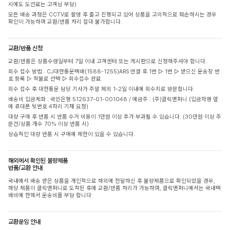
시에도 도선료는 고객님 부담)
모든 배송 과정은 CCTV로 촬영 후 출고 진행되고 있어 상품을 고의적으로 훼손하시는 경우
확인이 가능하며 교환/반품 처리 절대 불가합니다.
교환/반품 신청
교환/반품은 상품수령일부터 7일 이내 고객센터 또는 게시판으로 신청해주셔야 합니다.
회수 접수 방법 : CJ대한통운택배(1588-1255)ARS 연결 후 1번 ▷ 1번 ▷ 받으신 운송장 번
호 등록 ▷ 착불로 선택 ▷ 회수접수 완료
회수 접수 후 대한통운 담당 기사가 주말 제외 1-2일 이내에 회수지로 방문합니다.
배송비 입금계좌 : 국민은행 512637-01-001048 / 예금주 : (주)클릭앤퍼니 (입금자명 옆
에 휴대폰 뒷번호 4자리 기재 요청)
대량 구매 후 반품 시 반품 수거 비용이 1만원 이상 추가 부과될 수 있습니다. (30만원 이상 주
문건/상품 개수 70% 이상 반품 시)
상습적인 대량 반품 시 구매에 제한이 있을 수 있습니다.
해외에서 확인된 불량제품
반품/교환 안내
국내에서 배송 받은 상품을 개인적으로 해외에 전달하신 후 불량제품으로 확인되었을 경우,
해당 제품이 클릭앤퍼니로 도착된 후에 교환/반품 처리가 가능하며, 클릭앤퍼니에서는 국내택
배비에 한해서 운송비를 부담 합니다
교환운임 안내