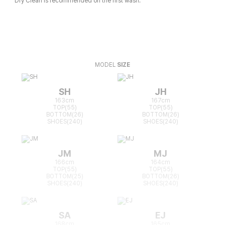
Dry Clean is recommended on the first wash.
MODEL
SIZE
SH
JH
163cm
167cm
TOP(55)
TOP(55)
BOTTOM(26)
BOTTOM(26)
SHOES(240)
SHOES(240)
JM
MJ
166cm
164cm
TOP(55)
TOP(55)
BOTTOM(25)
BOTTOM(26)
SHOES(240)
SHOES(240)
SA
EJ
168cm
165cm