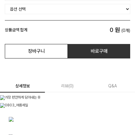
0
원
상품금액 합계
(
0
개)
장바구니
바로구매
상세정보
리뷰
(
0
)
Q&A