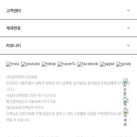
고객센터
계좌번호
커뮤니티
(주)클릭앤퍼니/김예중
02880 서울특별시 성북구 성북로 49 (성북동, 운석빌딩) 운석빌딩 5층(반품주소가 아닙
니다.)
사업자 등록번호 209-81-43420
통신판매업신고 서울성북-0073호
개인정보관리책임자 박수미
고객님은 안전거래를 위해 현금으로 결제 시 저희 소핑몰에 가입한 구매안전서비스를 이용
하실 수 있습니다.