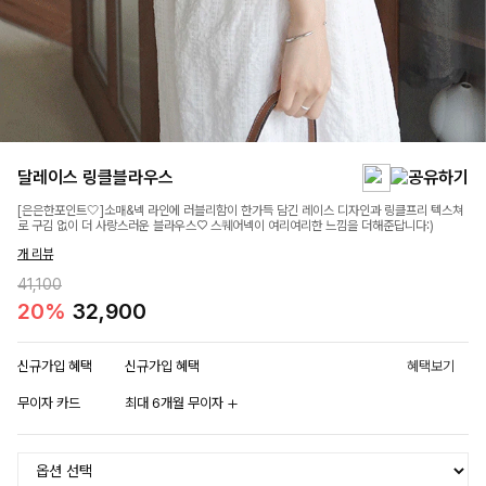
달레이스 링클블라우스
[은은한포인트🤍]소매&넥 라인에 러블리함이 한가득 담긴 레이스 디자인과 링클프리 텍스쳐
로 구김 없이 더 사랑스러운 블라우스♡ 스퀘어넥이 여리여리한 느낌을 더해준답니다:)
개 리뷰
41,100
20%
32,900
신규가입 혜택
신규가입 혜택
혜택보기
무이자 카드
최대 6개월 무이자